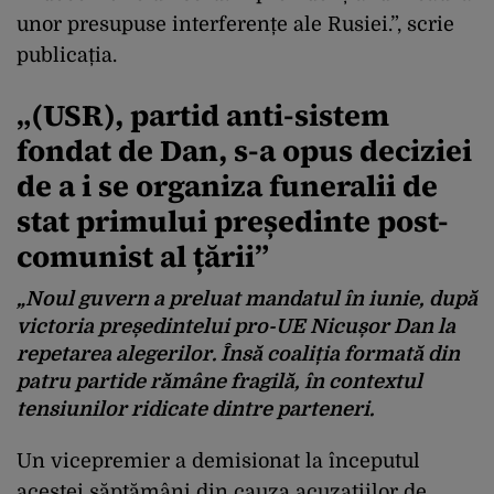
unor presupuse interferențe ale Rusiei.”, scrie
publicația.
„(USR), partid anti-sistem
fondat de Dan, s-a opus deciziei
de a i se organiza funeralii de
stat primului președinte post-
comunist al țării”
„Noul guvern a preluat mandatul în iunie, după
victoria președintelui pro-UE Nicușor Dan la
repetarea alegerilor. Însă coaliția formată din
patru partide rămâne fragilă, în contextul
tensiunilor ridicate dintre parteneri.
Un vicepremier a demisionat la începutul
acestei săptămâni din cauza acuzațiilor de