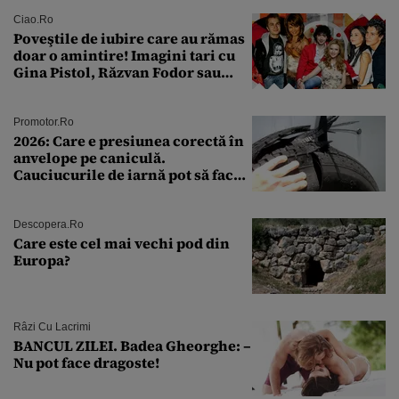
pe toți
Ciao.ro
Poveştile de iubire care au rămas
doar o amintire! Imagini tari cu
Gina Pistol, Răzvan Fodor sau
Andra Măruţă şi foştii parteneri
Promotor.ro
2026: Care e presiunea corectă în
anvelope pe caniculă.
Cauciucurile de iarnă pot să facă
explozie la peste 40°C?
Descopera.ro
Care este cel mai vechi pod din
Europa?
Râzi Cu Lacrimi
BANCUL ZILEI. Badea Gheorghe: –
Nu pot face dragoste!