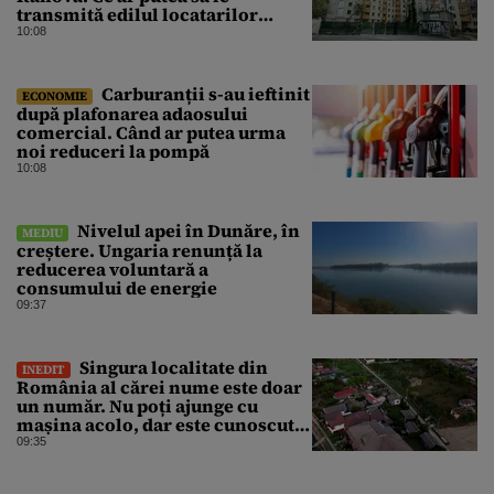
transmită edilul locatarilor
rămași pe drumuri
10:08
Carburanții s-au ieftinit
ECONOMIE
după plafonarea adaosului
comercial. Când ar putea urma
noi reduceri la pompă
10:08
Nivelul apei în Dunăre, în
MEDIU
creștere. Ungaria renunță la
reducerea voluntară a
consumului de energie
09:37
Singura localitate din
INEDIT
România al cărei nume este doar
un număr. Nu poți ajunge cu
mașina acolo, dar este cunoscută
în lumea întreagă
09:35