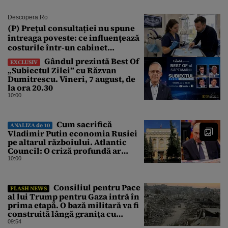
Descopera.ro
(P) Prețul consultației nu spune
întreaga poveste: ce influențează
costurile într-un cabinet
stomatologic din București
Gândul prezintă Best Of
EXCLUSIV
„Subiectul Zilei” cu Răzvan
Dumitrescu. Vineri, 7 august, de
la ora 20.30
10:00
Cum sacrifică
ANALIZA de 10
Vladimir Putin economia Rusiei
pe altarul războiului. Atlantic
Council: O criză profundă ar
putea forța Kremlinul să apeleze
10:00
la ultimele resurse ale Băncii
Centrale
Consiliul pentru Pace
FLASH NEWS
al lui Trump pentru Gaza intră în
prima etapă. O bază militară va fi
construită lângă granița cu
Israelul
09:54