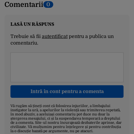
Comentarii
0
LASĂ UN RĂSPUNS
Trebuie să fii
autentificat
pentru a publica un
comentariu.
Intră în cont pentru a comenta
Vă rugăm să țineți cont că folosirea injuriilor, a limbajului
instigator la ură, a apelurilor la violență sau trimiterea repetată,
în mod abuziv, a aceluiași comentariu pot duce nu doar la
ștergerea mesajului, ci și la suspendarea temporară a dreptului
de a comenta. Site-ul nostru încurajează dezbaterile aprinse, dar
civilizate. Vă mulțumim pentru înțelegere și pentru contribuția
la o discuție bazată pe argumente, nu pe atacuri.