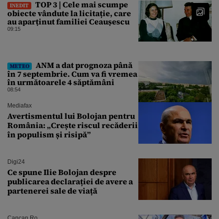
TOP 3 | Cele mai scumpe
INEDIT
obiecte vândute la licitație, care
au aparținut familiei Ceaușescu
09:15
ANM a dat prognoza până
METEO
în 7 septembrie. Cum va fi vremea
în următoarele 4 săptămâni
08:54
Mediafax
Avertismentul lui Bolojan pentru
România: „Crește riscul recăderii
în populism și risipă”
Digi24
Ce spune Ilie Bolojan despre
publicarea declarației de avere a
partenerei sale de viață
Cancan.ro