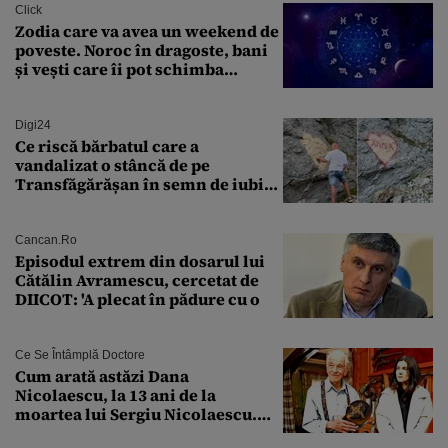
Click
Zodia care va avea un weekend de
poveste. Noroc în dragoste, bani
și vești care îi pot schimba
viitorul
Digi24
Ce riscă bărbatul care a
vandalizat o stâncă de pe
Transfăgărășan în semn de iubire
față de „Anna”
Cancan.ro
Episodul extrem din dosarul lui
Cătălin Avramescu, cercetat de
DIICOT: 'A plecat în pădure cu o
Ce Se Întâmplă Doctore
Cum arată astăzi Dana
Nicolaescu, la 13 ani de la
moartea lui Sergiu Nicolaescu.
Transformarea care i-a surprins