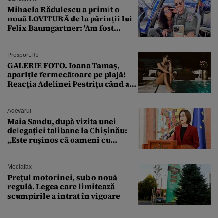
Mihaela Rădulescu a primit o
nouă LOVITURĂ de la părinții lui
Felix Baumgartner: 'Am fost
ȘTEARSĂ complet din
Prosport.ro
GALERIE FOTO. Ioana Tamaş,
apariție fermecătoare pe plajă!
Reacția Adelinei Pestrițu când a
văzut-o
Adevarul
Maia Sandu, după vizita unei
delegației talibane la Chișinău:
„Este rușinos că oameni cu
funcții înalte nu se
documentează”
Mediafax
Prețul motorinei, sub o nouă
regulă. Legea care limitează
scumpirile a intrat în vigoare