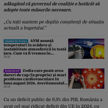
adăugând că guvernul de coaliție e hotărât să
adopte toate măsurile necesare.
„Cu toții suntem pe deplin conștienți de situația
actuală a bugetului.”
ANM anunță
Gândul de Vreme
temperaturi în scădere și
instabilitate atmosferică în toată
țara. Cum va fi vremea în
București și când vin vijeliile
10:15
Zodia care poate avea
HOROSCOP
dureri de cap (la propriu) și mari
probleme cardiovasculare în
luna august 2026. Avertismentul
experților în astrologie
10:15
Cu un deficit public de 9,3% din PIB, România a
avut cel mai ridicat deficit din UE în 2024, cu