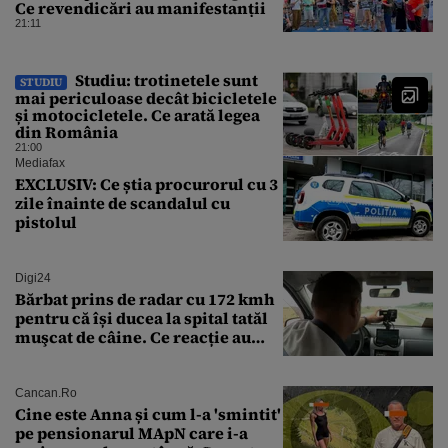
Ce revendicări au manifestanții
21:11
Studiu: trotinetele sunt
STUDIU
mai periculoase decât bicicletele
și motocicletele. Ce arată legea
din România
21:00
Mediafax
EXCLUSIV: Ce știa procurorul cu 3
zile înainte de scandalul cu
pistolul
Digi24
Bărbat prins de radar cu 172 kmh
pentru că își ducea la spital tatăl
muşcat de câine. Ce reacție au
avut polițiștii
Cancan.ro
Cine este Anna și cum l-a 'smintit'
pe pensionarul MApN care i-a