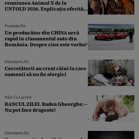
reuniunea Animal X de la
UNTOLD 2026. Explicația oferită
de Șerban Copoț
Promotor.ro
Un producător din CHINA urcă
rapid în clasamentul auto din
România. Despre cine este vorba?
Descopera.ro
Cercetătorii au creat câini la care
oamenii să nu fie alergici
Râzi Cu Lacrimi
BANCUL ZILEI. Badea Gheorghe: –
Nu pot face dragoste!
Descopera.ro