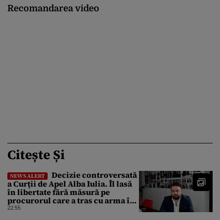
Recomandarea video
Citește Și
Decizie controversată
NEWS ALERT
a Curții de Apel Alba Iulia. Îl lasă
în libertate fără măsură pe
procurorul care a tras cu arma în
fuga sa de poliție
22:55