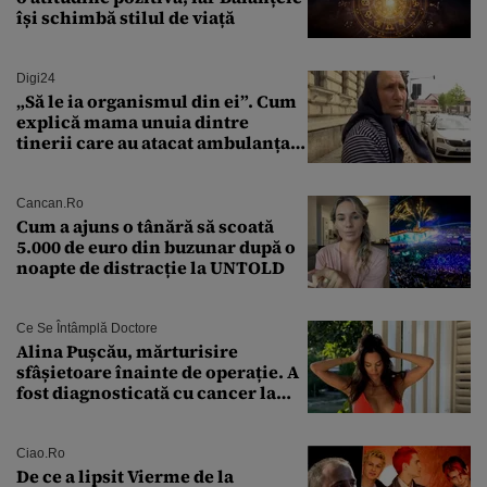
își schimbă stilul de viață
Digi24
„Să le ia organismul din ei”. Cum
explică mama unuia dintre
tinerii care au atacat ambulanța
agresiunea revoltătoare a
acestora
Cancan.ro
Cum a ajuns o tânără să scoată
5.000 de euro din buzunar după o
noapte de distracție la UNTOLD
Ce Se Întâmplă Doctore
Alina Pușcău, mărturisire
sfâșietoare înainte de operație. A
fost diagnosticată cu cancer la
sân în metastază: „Este singurul
tratament care o să mă ajute să
îmi salvez viața”
Ciao.ro
De ce a lipsit Vierme de la