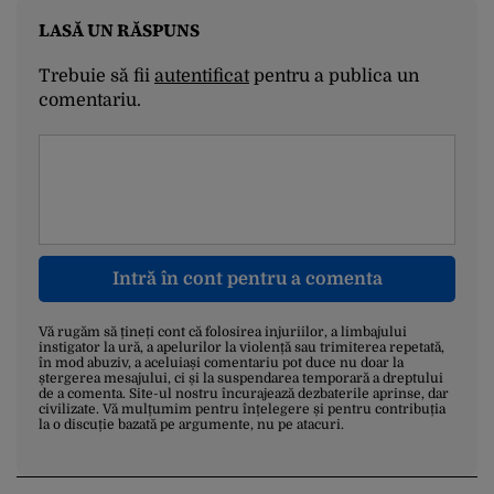
LASĂ UN RĂSPUNS
Trebuie să fii
autentificat
pentru a publica un
comentariu.
Intră în cont pentru a comenta
Vă rugăm să țineți cont că folosirea injuriilor, a limbajului
instigator la ură, a apelurilor la violență sau trimiterea repetată,
în mod abuziv, a aceluiași comentariu pot duce nu doar la
ștergerea mesajului, ci și la suspendarea temporară a dreptului
de a comenta. Site-ul nostru încurajează dezbaterile aprinse, dar
civilizate. Vă mulțumim pentru înțelegere și pentru contribuția
la o discuție bazată pe argumente, nu pe atacuri.