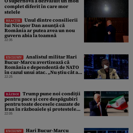
O supernovă a dezvăluit un mod
complet diferit în care mor
stelele
Unul dintre consilierii
REACȚIE
lui Nicușor Dan anunță că
România ar putea avea un nou
guvern abia la toamnă
22:35
Analistul militar Hari
EXCLUSIV
Bucur-Marcu avertizează că
România e dependentă de NATO
în cazul unui atac. „Nu știu cât ar
rezista țara fără ajutor ”
22:25
Trump pune noi condiții
RĂZBOI
pentru pace și cere despăgubiri
pentru toate decesele cauzate de
Iran în războaiele și protestele
din ultimii 50 de ani
22:05
Hari Bucur-Marcu
EXCLUSIV