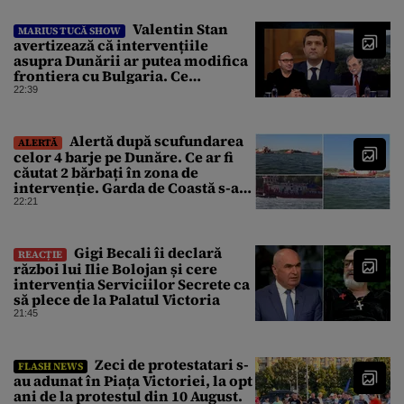
Valentin Stan
MARIUS TUCĂ SHOW
avertizează că intervențiile
asupra Dunării ar putea modifica
frontiera cu Bulgaria. Ce
argumente aduce profesorul?
22:39
Alertă după scufundarea
ALERTĂ
celor 4 barje pe Dunăre. Ce ar fi
căutat 2 bărbați în zona de
intervenție. Garda de Coastă s-a
deplasat urgent
22:21
Gigi Becali îi declară
REACȚIE
război lui Ilie Bolojan și cere
intervenția Serviciilor Secrete ca
să plece de la Palatul Victoria
21:45
Zeci de protestatari s-
FLASH NEWS
au adunat în Piața Victoriei, la opt
ani de la protestul din 10 August.