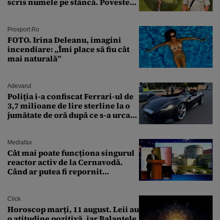
scris numele pe stâncă. Povestea
'interzisă' care se ascunde în
spatele graffitiului de pe
Transfăgărășan
Prosport.ro
FOTO. Irina Deleanu, imagini
incendiare: „Îmi place să fiu cât
mai naturală”
Adevarul
Poliția i-a confiscat Ferrari-ul de
3,7 milioane de lire sterline la o
jumătate de oră după ce s-a urcat
la volan
Mediafax
Cât mai poate funcționa singurul
reactor activ de la Cernavodă.
Când ar putea fi repornit
Reactorul 1
Click
Horoscop marți, 11 august. Leii au
o atitudine pozitivă, iar Balanțele