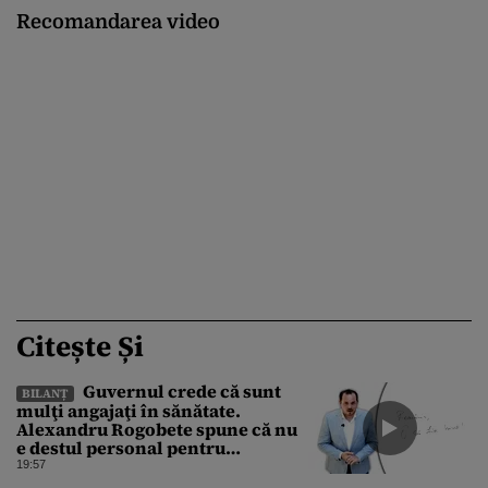
Recomandarea video
Citește Și
Guvernul crede că sunt
BILANȚ
mulţi angajaţi în sănătate.
Alexandru Rogobete spune că nu
e destul personal pentru
combaterea infecţiilor
19:57
nosocomiale