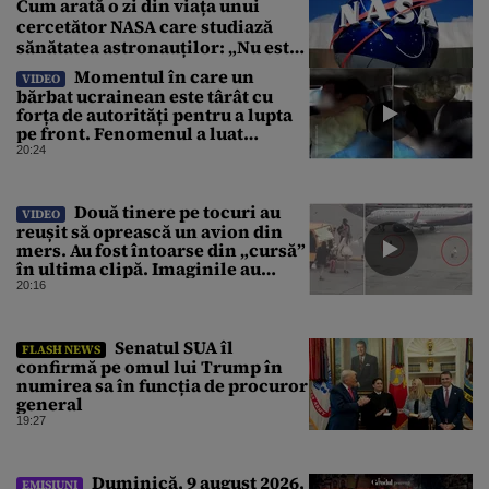
Cum arată o zi din viața unui
cercetător NASA care studiază
sănătatea astronauților: „Nu este
o știință complicată”
Momentul în care un
VIDEO
bărbat ucrainean este târât cu
forța de autorități pentru a lupta
pe front. Fenomenul a luat
amploare de la începerea
20:24
războiului
Două tinere pe tocuri au
VIDEO
reușit să oprească un avion din
mers. Au fost întoarse din „cursă”
în ultima clipă. Imaginile au
devenit virale
20:16
Senatul SUA îl
FLASH NEWS
confirmă pe omul lui Trump în
numirea sa în funcția de procuror
general
19:27
Duminică, 9 august 2026,
EMISIUNI