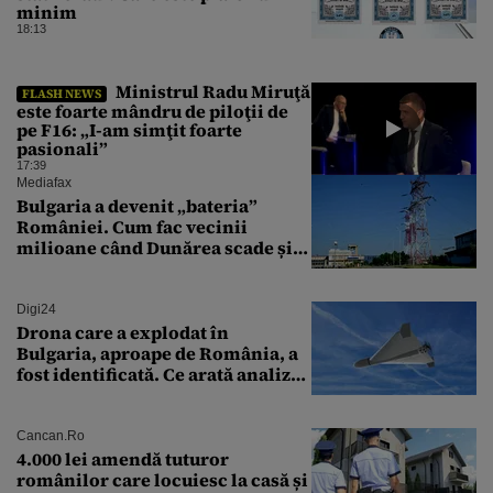
minim
18:13
Ministrul Radu Miruţă
FLASH NEWS
este foarte mândru de piloţii de
pe F16: „I-am simţit foarte
pasionali”
17:39
Mediafax
Bulgaria a devenit „bateria”
României. Cum fac vecinii
milioane când Dunărea scade și
Cernavodă produce puțin
Digi24
Drona care a explodat în
Bulgaria, aproape de România, a
fost identificată. Ce arată analiza
preliminară a epavei
Cancan.ro
4.000 lei amendă tuturor
românilor care locuiesc la casă și