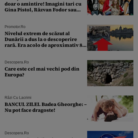
doar o amintire! Imagini tari cu
Gina Pistol, Răzvan Fodor sau
Andra Măruţă şi foştii parteneri
Promotor.ro
Nivelul extrem de scăzut al
Dunării a dus la o descoperire
rară. Era acolo de aproximativ 80
de ani
Descopera.ro
Care este cel mai vechi pod din
Europa?
Râzi Cu Lacrimi
BANCUL ZILEI. Badea Gheorghe: –
Nu pot face dragoste!
Descopera.ro