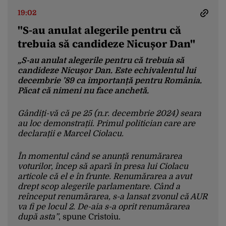
19:02
"S-au anulat alegerile pentru că
trebuia să candideze Nicușor Dan"
„S-au anulat alegerile pentru că trebuia să
candideze Nicușor Dan. Este echivalentul lui
decembrie ’89 ca importanță pentru România.
Păcat că nimeni nu face anchetă.
Gândiți-vă că pe 25 (n.r. decembrie 2024) seara
au loc demonstrații. Primul politician care are
declarații e Marcel Ciolacu.
În momentul când se anunță renumărarea
voturilor, încep să apară în presa lui Ciolacu
articole că el e în frunte. Renumărarea a avut
drept scop alegerile parlamentare. Când a
reînceput renumărarea, s-a lansat zvonul că AUR
va fi pe locul 2. De-aia s-a oprit renumărarea
după asta”
, spune Cristoiu.