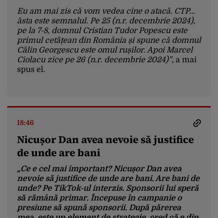
Eu am mai zis că vom vedea cine o atacă. CTP…
ăsta este semnalul. Pe 25 (n.r. decembrie 2024),
pe la 7-8, domnul Cristian Tudor Popescu este
primul cetățean din România și spune că domnul
Călin Georgescu este omul rușilor. Apoi Marcel
Ciolacu zice pe 26 (n.r. decembrie 2024)”
, a mai
spus el.
18:46
Nicușor Dan avea nevoie să justifice
de unde are bani
„Ce e cel mai important? Nicușor Dan avea
nevoie să justifice de unde are bani. Are bani de
unde? Pe TikTok-ul interzis. Sponsorii lui speră
să rămână primar. Începuse în campanie o
presiune să spună sponsorii. După părerea
mea, este un element de strategie, cred că e din