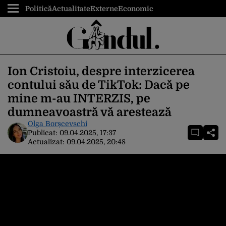
Politică
Actualitate
Externe
Economic
Ion Cristoiu, despre interzicerea
contului său de TikTok: Dacă pe
mine m-au INTERZIS, pe
dumneavoastră vă arestează
Olga Borșcevschi
Publicat:
09.04.2025, 17:37
Actualizat:
09.04.2025, 20:48