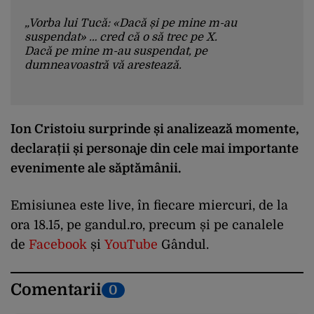
„Vorba lui Tucă: «Dacă și pe mine m-au
suspendat» … cred că o să trec pe X.
Dacă pe mine m-au suspendat, pe
dumneavoastră vă arestează.
Deci, eu, Cristoiu, nu sunt genul de om să înjur.
E chiar grav să interzici pe unul — pe Cristoiu, nu
Nu erau decât niște analize. Ultima era «Strâns
pe oricare — că nu sunt tiktoker care nu știu ce
uniți în jurul tovarășului Nicușor Dan, sau era
postează… De regulă, nu am cum, eu fac analize.
Ion Cristoiu surprinde și analizează momente,
«Prin Ilie Bolojan și Nicușor, Franța a învins». Eu
Tocmai analizele astea deranjau, deranjau pe
declarații și personaje din cele mai importante
nu făceam decât niște analize.
tovarășul Bolojan”
, a explicat el.
Am avut în 3 luni 7,4 milioane de like-uri și mă
evenimente ale săptămânii.
apropiam de 200 de mii de urmăritori. TikTok
nu suportă mai mult de un minut, eu făceam 7-8
Emisiunea este live, în fiecare miercuri, de la
și, probabil, TikTok România o fi zis: «Ne închid
ăștia dacă îl mai postăm pe Cristoiu».
ora 18.15, pe gandul.ro, precum și pe canalele
de
Facebook
și
YouTube
Gândul.
Comentarii
0