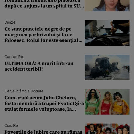
româncă a trebuit să o plătească
după ce a ajuns la un spital în SUA:
„Asta este America”
Digi24
Ce sunt punctele negre de pe
marginea parbrizului și la ce
folosesc. Rolul lor este esențial
pentru siguranța mașinii
Cancan.ro
ULTIMA ORĂ! A murit într-un
accident teribil!
Ce Se Întâmplă Doctore
Cum arată acum Julia Chelaru,
fosta membră a trupei Exotic! Și-a
etalat formele voluptoase, la
aproape 50 de ani
Ciao.ro
Poveştile de iubire care au rămas