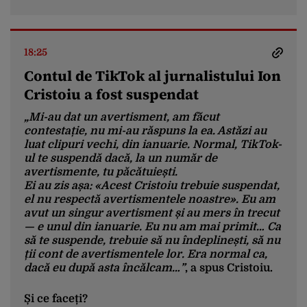
18:25
Contul de TikTok al jurnalistului Ion
Cristoiu a fost suspendat
„Mi-au dat un avertisment, am făcut
contestație, nu mi-au răspuns la ea. Astăzi au
luat clipuri vechi, din ianuarie. Normal, TikTok-
ul te suspendă dacă, la un număr de
avertismente, tu păcătuiești.
Ei au zis așa: «Acest Cristoiu trebuie suspendat,
el nu respectă avertismentele noastre». Eu am
avut un singur avertisment și au mers în trecut
— e unul din ianuarie. Eu nu am mai primit… Ca
să te suspende, trebuie să nu îndeplinești, să nu
ții cont de avertismentele lor. Era normal ca,
dacă eu după asta încălcam…”
, a spus Cristoiu.
Și ce faceți?