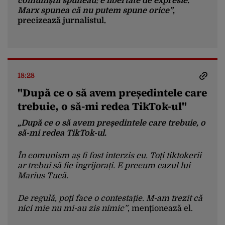
comuniștii spuneau: e libertate de expresie.
Marx spunea că nu putem spune orice”
,
precizează jurnalistul.
18:28
"După ce o să avem președintele care
trebuie, o să-mi redea TikTok-ul"
„După ce o să avem președintele care trebuie, o
să-mi redea TikTok-ul.
În comunism aș fi fost interzis eu. Toți tiktokerii
ar trebui să fie îngrijorați. E precum cazul lui
Marius Tucă.
De regulă, poți face o contestație. M-am trezit că
nici mie nu mi-au zis nimic”
, menționează el.