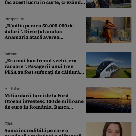
fac acest lucru în curte, crezând
că nu îi vede nimeni
Prosport.ro
„Bătălia pentru 50.000.000 de
dolari”. Divorțul anului:
Anamaria atacă averea
milionarului
Adevarul
„Era mai bun trenul vechi, era
răcoare”. Pasagerii unui tren
PESA au fost sufocați de căldură
pe ruta București-Constanța
Mediafax
Miliardarii turci de la Ford
Otosan investesc 100 de milioane
de euro în România. Banca
Transilvania le acordă o
finanțare uriașă
Click
Suma incredibilă pe care o