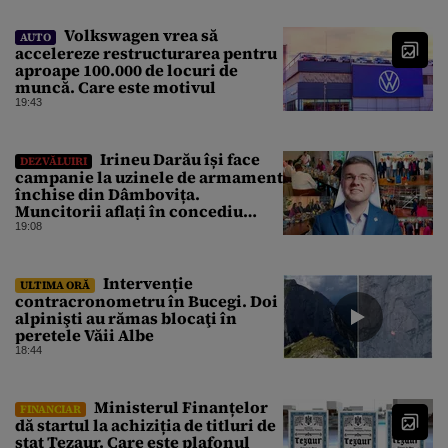
Volkswagen vrea să
AUTO
accelereze restructurarea pentru
aproape 100.000 de locuri de
muncă. Care este motivul
19:43
Irineu Darău își face
DEZVĂLUIRI
campanie la uzinele de armament
închise din Dâmbovița.
Muncitorii aflați în concediu
forțat din cauza lipsei comenzilor
19:08
au fost chemați de acasă pentru a
da mâna cu Ministrul Economiei
Intervenție
ULTIMA ORĂ
contracronometru în Bucegi. Doi
alpinişti au rămas blocaţi în
peretele Văii Albe
18:44
Ministerul Finanțelor
FINANCIAR
dă startul la achiziția de titluri de
stat Tezaur. Care este plafonul