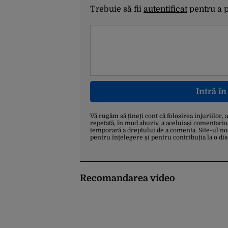
Trebuie să fii
autentificat
pentru a 
Intră î
Vă rugăm să țineți cont că folosirea injuriilor, 
repetată, în mod abuziv, a aceluiași comentariu
temporară a dreptului de a comenta. Site-ul no
pentru înțelegere și pentru contribuția la o di
Recomandarea video