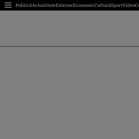
Politică
Actualitate
Externe
Economic
Cultură
Sport
Video
C