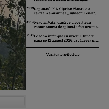
Artificială pentru a crea primele
virusuri sintetice la tratarea de E.coli
23:23
Deputatul PSD Ciprian Văcaru s-a
certat în emisiunea „Subiectul Zilei”
cu deputatul USR Cezar Drăgoescu,
deficitul fiind motivul scandalului
23:05
Reacția MAE, după ce un cetăţean
român acuzat de spionaj a fost arestat
în Germania. Complotase cu un
ucrainean ca să asasineze un
22:43
Ce se va întâmpla cu nivelul Dunării
producător de drone
până pe 12 august 2026: „Scăderea în 7
zile este de 10 centimetri”
Vezi toate articolele