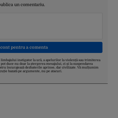
publica un comentariu.
n cont pentru a comenta
a limbajului instigator la ură, a apelurilor la violență sau trimiterea
 pot duce nu doar la ștergerea mesajului, ci și la suspendarea
stru încurajează dezbaterile aprinse, dar civilizate. Vă mulțumim
scuție bazată pe argumente, nu pe atacuri.