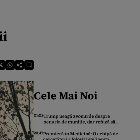
ii
Cele Mai Noi
01:02
Trump neagă zvonurile despre
penuria de muniție, dar refuză să
trimită rachete Ucrainei: „Avem și noi
nevoie de rachete”
23:47
Premieră în Medicină: O echipă de
cercetători a folosit Inteligența