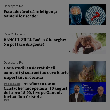
Descopera.ro
Este adevărat că inteligența
oamenilor scade?
Râzi Cu Lacrimi
BANCUL ZILEI. Badea Gheorghe: –
Nu pot face dragoste!
Descopera.ro
Două studii au dezvăluit că
oamenii și șoarecii au ceva foarte
important în comun
„Ai Aflat! cu Ionuț
AI AFLAT!
Cristache” începe luni, 10 august,
de la ora 15.00, live pe Gândul.
Invitat: Ion Cristoiu
13:39