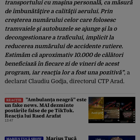
transportului cu maşina personală, ca măsură
de îmbunătăţire a calităţii aerului. Prin
creşterea numărului celor care folosesc
tramvaiele şi autobuzele se ajunge şi la o
decongestionare a traficului, implicit la
reducerea numărului de accidente rutiere.
Estimăm că aproximativ 10.000 de călători
beneficiază în fiecare zi de vineri de acest
program, iar reacţia lor a fost una pozitivă”
, a
declarat Claudiu Godja, directorul CTP Arad.
”Ambulanța neagră” este
REACȚIE
un fake news. MAI dezminte
postările false de pe TikTok.
Reacția lui Raed Arafat
13:47
Marius Tucă
MARIUS TUCĂ SHOW