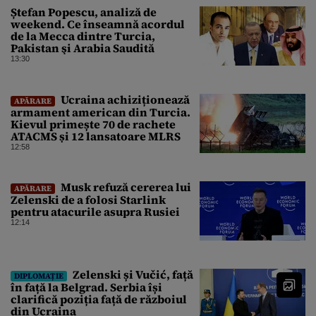
Ștefan Popescu, analiză de
weekend. Ce înseamnă acordul
de la Mecca dintre Turcia,
Pakistan şi Arabia Saudită
13:30
Ucraina achiziționează
APĂRARE
armament american din Turcia.
Kievul primește 70 de rachete
ATACMS și 12 lansatoare MLRS
12:58
Musk refuză cererea lui
APĂRARE
Zelenski de a folosi Starlink
pentru atacurile asupra Rusiei
12:14
Zelenski și Vučić, față
DIPLOMAȚIE
în față la Belgrad. Serbia își
clarifică poziția față de războiul
din Ucraina