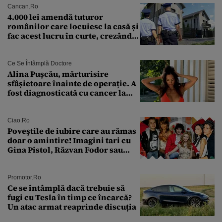
Cancan.ro
4.000 lei amendă tuturor
românilor care locuiesc la casă și
fac acest lucru în curte, crezând
că nu îi vede nimeni
Ce Se Întâmplă Doctore
Alina Pușcău, mărturisire
sfâșietoare înainte de operație. A
fost diagnosticată cu cancer la
sân în metastază: „Este singurul
tratament care o să mă ajute să
îmi salvez viața”
Ciao.ro
Poveştile de iubire care au rămas
doar o amintire! Imagini tari cu
Gina Pistol, Răzvan Fodor sau
Andra Măruţă şi foştii parteneri
Promotor.ro
Ce se întâmplă dacă trebuie să
fugi cu Tesla în timp ce încarcă?
Un atac armat reaprinde discuția