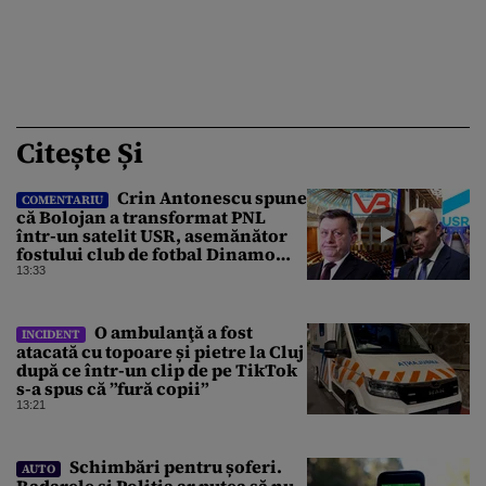
Citește Și
Crin Antonescu spune
COMENTARIU
că Bolojan a transformat PNL
într-un satelit USR, asemănător
fostului club de fotbal Dinamo
Victoria, care a aparținut Miliției
13:33
O ambulanţă a fost
INCIDENT
atacată cu topoare și pietre la Cluj
după ce într-un clip de pe TikTok
s-a spus că ”fură copii”
13:21
Schimbări pentru șoferi.
AUTO
Radarele și Poliția ar putea să nu