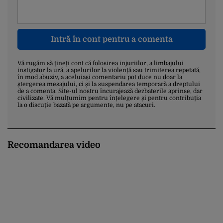
Intră în cont pentru a comenta
Vă rugăm să țineți cont că folosirea injuriilor, a limbajului
instigator la ură, a apelurilor la violență sau trimiterea repetată,
în mod abuziv, a aceluiași comentariu pot duce nu doar la
ștergerea mesajului, ci și la suspendarea temporară a dreptului
de a comenta. Site-ul nostru încurajează dezbaterile aprinse, dar
civilizate. Vă mulțumim pentru înțelegere și pentru contribuția
la o discuție bazată pe argumente, nu pe atacuri.
Recomandarea video