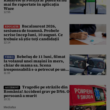
mai fie raportate în aplicația
Waze
12:55
Bacalaureat 2026,
EDUCAȚIE
sesiunea de toamnă. Probele
scrise încep luni, 10 august. Ce
trebuie să știe toți candidații
12:14
Bebeluș de 11 luni, filmat
VIDEO
la volanul unei mașini în mers,
chiar de mama sa. Scena
iresponsabilă s-a petrecut pe un
drum public din România
11:33
Tragedie pe străzile din
ACCIDENT
România! Accident grav pe DN6. O
persoană a murit
10:31
Mediafax