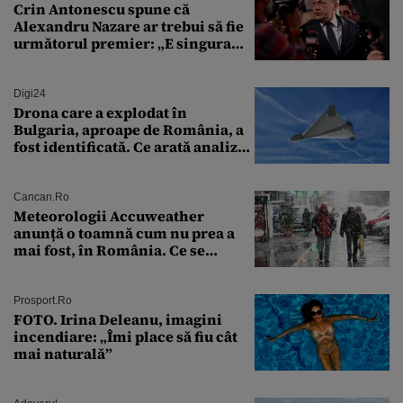
Crin Antonescu spune că
Alexandru Nazare ar trebui să fie
următorul premier: „E singura
soluție”
Digi24
Drona care a explodat în
Bulgaria, aproape de România, a
fost identificată. Ce arată analiza
preliminară a epavei
Cancan.ro
Meteorologii Accuweather
anunță o toamnă cum nu prea a
mai fost, în România. Ce se
întâmplă în septembrie,
octombrie și noiembrie 2026, în
București. Pe ce dată ninge
Prosport.ro
FOTO. Irina Deleanu, imagini
incendiare: „Îmi place să fiu cât
mai naturală”