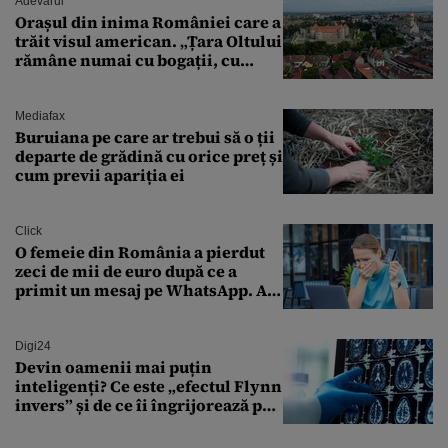
Adevarul
Orașul din inima României care a
trăit visul american. „Țara Oltului
rămâne numai cu bogații, cu
babele, cu moșnegii și cu
sărăntocii”
Mediafax
Buruiana pe care ar trebui să o ții
departe de grădină cu orice preț și
cum previi apariția ei
Click
O femeie din România a pierdut
zeci de mii de euro după ce a
primit un mesaj pe WhatsApp. A
crezut că va moșteni 175.000 de
euro din Franța
Digi24
Devin oamenii mai puțin
inteligenți? Ce este „efectul Flynn
invers” și de ce îi îngrijorează pe
cercetători