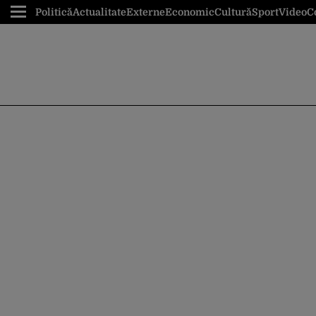
Politică
Actualitate
Externe
Economic
Cultură
Sport
Video
C