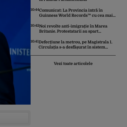
10:44
Comunicat: La Provincia intră în
Guinness World Records™ cu cea mai
mare porție de aripioare de pui servită
la un eveniment
10:42
Noi revolte anti-imigrație în Marea
Britanie. Protestatarii au spart
geamuri și au atacat locuințe
10:41
Defecțiune la metrou, pe Magistrala 1.
Circulația s-a desfășurat în sistem
pendulă
Vezi toate articolele