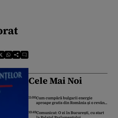
orat
Cele Mai Noi
11:00
Cum cumpără bulgarii energie
aproape gratis din România și o revând
la prețuri de zeci de ori mai mari. Cine
sunt noii „băieți deștepți” din energie
10:49
Comunicat: O zi în București, cu start
de la sud de Dunăre
la Palatul Parlamentului