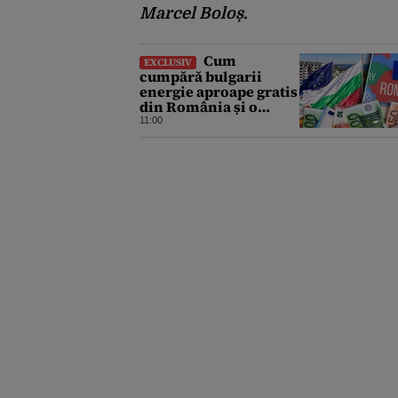
Marcel Boloș.
Cum
EXCLUSIV
cumpără bulgarii
energie aproape gratis
din România și o
revând la prețuri de
11:00
zeci de ori mai mari.
Cine sunt noii „băieți
deștepți” din energie
de la sud de Dunăre