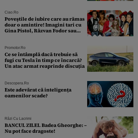
sân în metastază: „Este singurul
tratament care o să mă ajute să
îmi salvez viața”
Ciao.ro
Poveştile de iubire care au rămas
doar o amintire! Imagini tari cu
Gina Pistol, Răzvan Fodor sau
Andra Măruţă şi foştii parteneri
Promotor.ro
Ce se întâmplă dacă trebuie să
fugi cu Tesla în timp ce încarcă?
Un atac armat reaprinde discuția
Descopera.ro
Este adevărat că inteligența
oamenilor scade?
Râzi Cu Lacrimi
BANCUL ZILEI. Badea Gheorghe: –
Nu pot face dragoste!