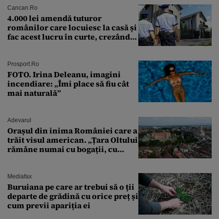
Cancan.ro
4.000 lei amendă tuturor
românilor care locuiesc la casă și
fac acest lucru în curte, crezând
că nu îi vede nimeni
Prosport.ro
FOTO. Irina Deleanu, imagini
incendiare: „Îmi place să fiu cât
mai naturală”
Adevarul
Orașul din inima României care a
trăit visul american. „Țara Oltului
rămâne numai cu bogații, cu
babele, cu moșnegii și cu
sărăntocii”
Mediafax
Buruiana pe care ar trebui să o ții
departe de grădină cu orice preț și
cum previi apariția ei