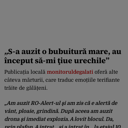
„
S-a auzit o bubuitură mare, au
început să-mi ţiue urechile”
Publicația locală
monitoruldegalati
oferă alte
câteva mărturii, care traduc emoțiile terifiante
trăite de gălățeni.
„Am auzit RO-Alert-ul şi am zis că e alertă de
vânt, ploaie, grindină. După aceea am auzit
drona şi imediat explozia. A lovit blocul. Da,
prin plafon. A intrat… şi a intrat în… la etajul 10,