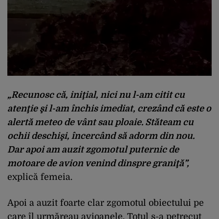
„Recunosc că, iniţial, nici nu l-am citit cu
atenţie şi l-am închis imediat, crezând că este o
alertă meteo de vânt sau ploaie. Stăteam cu
ochii deschişi, încercând să adorm din nou.
Dar apoi am auzit zgomotul puternic de
motoare de avion venind dinspre graniţă”,
explică femeia.
Apoi a auzit foarte clar zgomotul obiectului pe
care îl urmăreau avioanele. Totul s-a petrecut