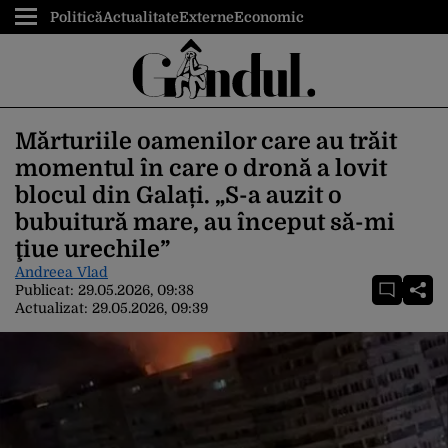
Politică
Actualitate
Externe
Economic
Mărturiile oamenilor care au trăit
momentul în care o dronă a lovit
blocul din Galați. „S-a auzit o
bubuitură mare, au început să-mi
ţiue urechile”
Andreea Vlad
Publicat:
29.05.2026, 09:38
Actualizat:
29.05.2026, 09:39