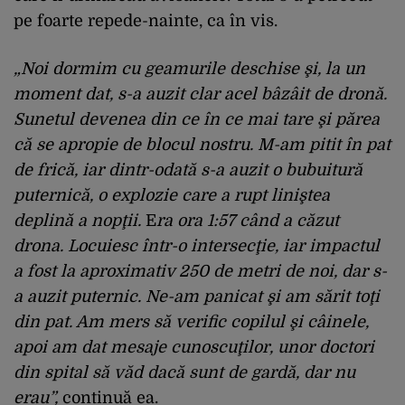
pe foarte repede-nainte, ca în vis.
„Noi dormim cu geamurile deschise şi, la un
moment dat, s-a auzit clar acel bâzâit de dronă.
Sunetul devenea din ce în ce mai tare şi părea
că se apropie de blocul nostru. M-am pitit în pat
de frică, iar dintr-odată s-a auzit o bubuitură
puternică, o explozie care a rupt liniştea
deplină a nopţii.
E
ra ora 1:57 când a căzut
drona. Locuiesc într-o intersecţie, iar impactul
a fost la aproximativ 250 de metri de noi, dar s-
a auzit puternic. Ne-am panicat şi am sărit toţi
din pat. Am mers să verific copilul şi câinele,
apoi am dat mesaje cunoscuţilor, unor doctori
din spital să văd dacă sunt de gardă, dar nu
erau”,
continuă ea.