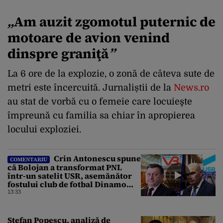
„
Am auzit zgomotul puternic de
motoare de avion venind
dinspre graniţă
”
La 6 ore de la explozie, o zonă de câteva sute de
metri este încercuită. Jurnaliștii de la
News.ro
au stat de vorbă cu o femeie care locuieşte
împreună cu familia sa chiar în apropierea
locului exploziei.
Crin Antonescu spune
COMENTARIU
că Bolojan a transformat PNL
într-un satelit USR, asemănător
fostului club de fotbal Dinamo
Victoria, care a aparținut Miliției
13:33
Ștefan Popescu, analiză de