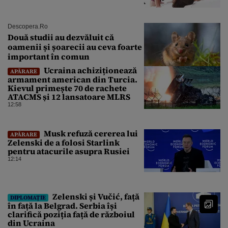
Descopera.ro
Două studii au dezvăluit că
oamenii și șoarecii au ceva foarte
important în comun
Ucraina achiziționează
APĂRARE
armament american din Turcia.
Kievul primește 70 de rachete
ATACMS și 12 lansatoare MLRS
12:58
Musk refuză cererea lui
APĂRARE
Zelenski de a folosi Starlink
pentru atacurile asupra Rusiei
12:14
Zelenski și Vučić, față
DIPLOMAȚIE
în față la Belgrad. Serbia își
clarifică poziția față de războiul
din Ucraina