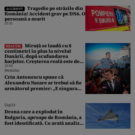
Tragedie pe străzile din
ACCIDENT
România! Accident grav pe DN6. O
persoană a murit
10:31
Miruță se laudă cu 8
REACȚIE
centimetri în plus la nivelul
Dunării, după scufundarea
barjelor. Creșterea realā este de
doar 4 centimetri
10:00
Mediafax
Crin Antonescu spune că
Alexandru Nazare ar trebui să fie
următorul premier: „E singura
soluție”
Digi24
Drona care a explodat în
Bulgaria, aproape de România, a
fost identificată. Ce arată analiza
preliminară a epavei