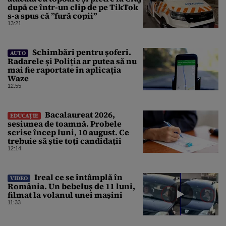
după ce într-un clip de pe TikTok
s-a spus că ”fură copii”
13:21
Schimbări pentru șoferi.
AUTO
Radarele și Poliția ar putea să nu
mai fie raportate în aplicația
Waze
12:55
Bacalaureat 2026,
EDUCAȚIE
sesiunea de toamnă. Probele
scrise încep luni, 10 august. Ce
trebuie să știe toți candidații
12:14
Ireal ce se întâmplă în
VIDEO
România. Un bebeluș de 11 luni,
filmat la volanul unei mașini
11:33