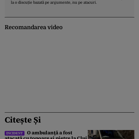
la o discuție bazată pe argumente, nu pe atacuri.
Recomandarea video
Citește Și
O ambulanţă a fost
INCIDENT
atacată cu topoare și pietre la Cluj