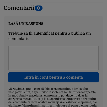
Comentarii
0
LASĂ UN RĂSPUNS
Trebuie să fii
autentificat
pentru a publica un
comentariu.
Intră în cont pentru a comenta
Vă rugăm să țineți cont că folosirea injuriilor, a limbajului
instigator la ură, a apelurilor la violență sau trimiterea repetată,
în mod abuziv, a aceluiași comentariu pot duce nu doar la
ștergerea mesajului, ci și la suspendarea temporară a dreptului
de a comenta. Site-ul nostru încurajează dezbaterile aprinse, dar
civilizate. Vă mulțumim pentru înțelegere și pentru contribuția