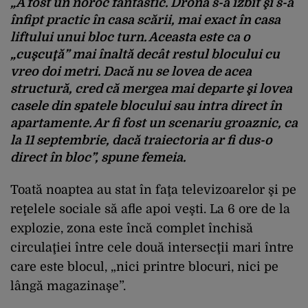
„A fost un noroc fantastic. Drona s-a izbit şi s-a
înfipt practic în casa scării, mai exact în casa
liftului unui bloc turn. Aceasta este ca o
„cuşcuţă” mai înaltă decât restul blocului cu
vreo doi metri. Dacă nu se lovea de acea
structură, cred că mergea mai departe şi lovea
casele din spatele blocului sau intra direct în
apartamente. Ar fi fost un scenariu groaznic, ca
la 11 septembrie, dacă traiectoria ar fi dus-o
direct în bloc”, spune femeia.
Toată noaptea au stat în faţa televizoarelor şi pe
reţelele sociale să afle apoi veşti. La 6 ore de la
explozie, zona este încă complet închisă
circulaţiei între cele două intersecţii mari între
care este blocul, „nici printre blocuri, nici pe
lângă magazinaşe”.