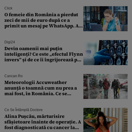
Click
O femeie din România a pierdut
zeci de mii de euro după ce a
primit un mesaj pe WhatsApp. A
crezut că va moșteni 175.000 de
euro din Franța
Digi24
Devin oamenii mai puțin
inteligenți? Ce este „efectul Flynn
invers” și de ce îi îngrijorează pe
cercetători
Cancan.ro
Meteorologii Accuweather
anunță o toamnă cum nu prea a
mai fost, în România. Ce se
întâmplă în septembrie,
octombrie și noiembrie 2026, în
București. Pe ce dată ninge
Ce Se Întâmplă Doctore
Alina Pușcău, mărturisire
sfâșietoare înainte de operație. A
fost diagnosticată cu cancer la