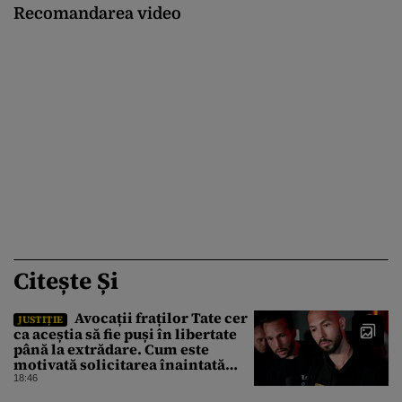
Recomandarea video
Citește Și
Avocații fraților Tate cer
JUSTIȚIE
ca aceștia să fie puși în libertate
până la extrădare. Cum este
motivată solicitarea înaintată
instanței
18:46