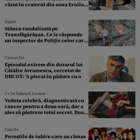
căzut în craterul din zona Eroilor:
„M-am speriat foarte tare”
Digi24
Stânca vandalizată pe
Transfăgărășan. Ce le răspunde
un inspector de Poliție celor care
întreabă: „Dar ce a făcut?”
Cancan.ro
Episodul extrem din dosarul lui
Cătălin Avramescu, cercetat de
DIICOT: 'A plecat în pădure cu o
Ce Se Întâmplă Doctore
Vedeta celebră, diagnosticată cu
cancer pentru a doua oară, dar a
ales să păstreze totul secret. Boala
a fost descoperită la un control de
rutină
Ciao.ro
Poveştile de iubire care au rămas