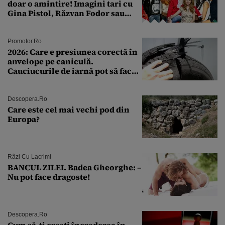
doar o amintire! Imagini tari cu
Gina Pistol, Răzvan Fodor sau
Andra Măruţă şi foştii parteneri
Promotor.ro
2026: Care e presiunea corectă în
anvelope pe caniculă.
Cauciucurile de iarnă pot să facă
explozie la peste 40°C?
Descopera.ro
Care este cel mai vechi pod din
Europa?
Râzi Cu Lacrimi
BANCUL ZILEI. Badea Gheorghe: –
Nu pot face dragoste!
Descopera.ro