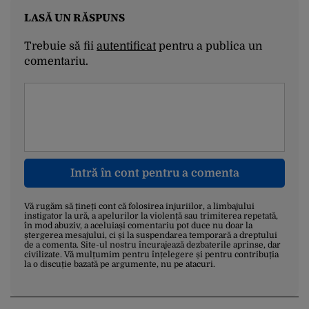
LASĂ UN RĂSPUNS
Trebuie să fii
autentificat
pentru a publica un
comentariu.
Intră în cont pentru a comenta
Vă rugăm să țineți cont că folosirea injuriilor, a limbajului
instigator la ură, a apelurilor la violență sau trimiterea repetată,
în mod abuziv, a aceluiași comentariu pot duce nu doar la
ștergerea mesajului, ci și la suspendarea temporară a dreptului
de a comenta. Site-ul nostru încurajează dezbaterile aprinse, dar
civilizate. Vă mulțumim pentru înțelegere și pentru contribuția
la o discuție bazată pe argumente, nu pe atacuri.