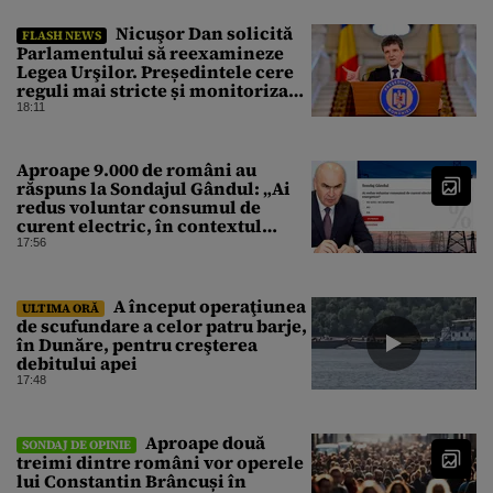
Nicuşor Dan solicită
FLASH NEWS
Parlamentului să reexamineze
Legea Urşilor. Președintele cere
reguli mai stricte și monitorizare
în timp real
18:11
Aproape 9.000 de români au
răspuns la Sondajul Gândul: „Ai
redus voluntar consumul de
curent electric, în contextul
crizei energetice?” Rezultatul a
17:56
fost o surpriză
A început operaţiunea
ULTIMA ORĂ
de scufundare a celor patru barje,
în Dunăre, pentru creşterea
debitului apei
17:48
Aproape două
SONDAJ DE OPINIE
treimi dintre români vor operele
lui Constantin Brâncuși în