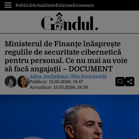
Politică
Actualitate
Externe
Economic
Ministerul de Finanțe înăsprește
regulile de securitate cibernetică
pentru personal. Ce nu mai au voie
să facă angajații – DOCUMENT
Adina Anghelescu
,
Olga Borșcevschi
Publicat:
15.05.2026, 18:47
Actualizat:
15.05.2026, 18:56