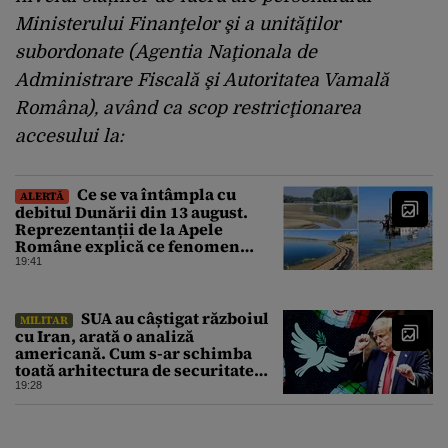
Ministerului Finanţelor şi a unităţilor
subordonate (Agentia Naţionala de
Administrare Fiscală şi Autoritatea Vamală
Româna), având ca scop restricţionarea
accesului la:
Ce se va întâmpla cu
ALERTĂ
debitul Dunării din 13 august.
Reprezentanții de la Apele
Române explică ce fenomen
urmează
19:41
SUA au câștigat războiul
MILITAR
cu Iran, arată o analiză
americană. Cum s-ar schimba
toată arhitectura de securitate
din Orientul Mijlociu
19:28