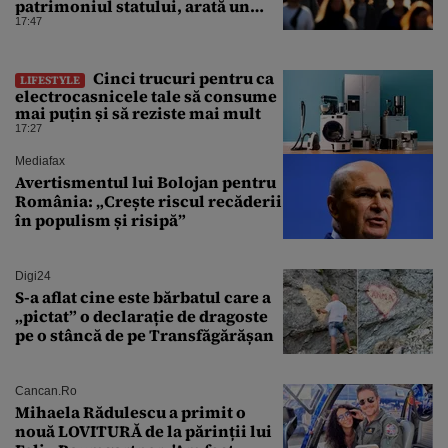
patrimoniul statului, arată un
sondaj
17:47
Cinci trucuri pentru ca
LIFESTYLE
electrocasnicele tale să consume
mai puțin și să reziste mai mult
17:27
Mediafax
Avertismentul lui Bolojan pentru
România: „Crește riscul recăderii
în populism și risipă”
Digi24
S-a aflat cine este bărbatul care a
„pictat” o declarație de dragoste
pe o stâncă de pe Transfăgărășan
Cancan.ro
Mihaela Rădulescu a primit o
nouă LOVITURĂ de la părinții lui