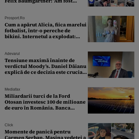
Felix Baumgartner: 'Am fost
ȘTEARSĂ complet din
Prosport.ro
Cum a apărut Alicia, fiica marelui
fotbalist, într-o pereche de
bikini. Internetul a explodat:
„Zeiță superbă!”
Adevarul
Tensiune maximă înainte de
verdictul Moody’s. Daniel Dăianu
explică de ce decizia este crucială
pentru economia României
Mediafax
Miliardarii turci de la Ford
Otosan investesc 100 de milioane
de euro în România. Banca
Transilvania le acordă o
finanțare uriașă
Click
Momente de panică pentru
Carmen Șerban. Mașina vedetei a