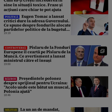
Cum să-ți crești încrederea în
sine în situații toxice. Fraze și
acțiuni care chiar te pot ajuta
Eugen Tomac a lansat
POLITICĂ
critici dure la adresa Guvernului.
Ce spune despre fondurile alocate
partidelor politice de la bugetul
de stat
19:19
Pîslaru de la Fonduri
CONTROVERSĂ
Europene îl ceartă pe Pîslaru de la
Muncă. Ce avertisment a lansat
ministrul către el însuși
19:00
Președintele polonez
RĂZBOI
despre sprijinul pentru Ucraina:
”Acolo unde este bătut un muscal,
Polonia ajută”
18:46
La un an de mandat,
MILITAR