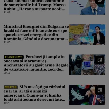
Cuba, tot mai sufocat economic
de sancțiunile lui Trump. Marco
Rubio: „Havana nu poate ocoli
sancțiunile prin mimat reforme”
21:07
Ministrul Energiei din Bulgaria se
laudă că face milioane de euro pe
spatele crizei energetice din
România. Gândul a documentat
cazul
21:05
Percheziții ample în
FLASH NEWS
Suceava și Maramureș.
Anchetatorii au găsit arme ilegale
de vânătoare, muniție, zeci de
trofee de vânat și materiale
20:11
pirotehnice
SUA au câștigat războiul
MILITAR
cu Iran, arată o analiză
americană. Cum s-ar schimba
toată arhitectura de securitate
din Orientul Mijlociu
19:28