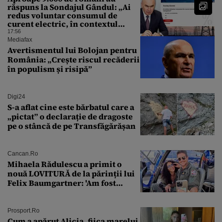
răspuns la Sondajul Gândul: „Ai
redus voluntar consumul de
curent electric, în contextul
crizei energetice?” Rezultatul a
17:56
fost o surpriză
Mediafax
Avertismentul lui Bolojan pentru
România: „Crește riscul recăderii
în populism și risipă”
Digi24
S-a aflat cine este bărbatul care a
„pictat” o declarație de dragoste
pe o stâncă de pe Transfăgărășan
Cancan.ro
Mihaela Rădulescu a primit o
nouă LOVITURĂ de la părinții lui
Felix Baumgartner: 'Am fost
ȘTEARSĂ complet din
Prosport.ro
Cum a apărut Alicia, fiica marelui