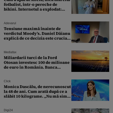
fotbalist, într-o pereche de
bikini. Internetul a explodat:
„Zeiță superbă!”
Adevarul
Tensiune maximă înainte de
verdictul Moody’s. Daniel Dăianu
explică de ce decizia este crucială
pentru economia României
Mediafax
Miliardarii turci de la Ford
Otosan investesc 100 de milioane
de euro în România. Banca
Transilvania le acordă o
finanțare uriașă
Click
Monica Dascălu, de nerecunoscut
la 48 de ani. Cum arată după ce a
slăbit 10 kilograme. „Nu mă simt
bine în această perioadă”
Digi24