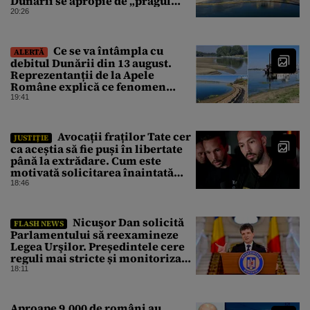
Dunării se apropie de „pragul
critic”, iar centrala de la
20:26
Cernavodă s-ar putea opri
Ce se va întâmpla cu
ALERTĂ
debitul Dunării din 13 august.
Reprezentanții de la Apele
Române explică ce fenomen
urmează
19:41
Avocații fraților Tate cer
JUSTIȚIE
ca aceștia să fie puși în libertate
până la extrădare. Cum este
motivată solicitarea înaintată
instanței
18:46
Nicuşor Dan solicită
FLASH NEWS
Parlamentului să reexamineze
Legea Urşilor. Președintele cere
reguli mai stricte și monitorizare
în timp real
18:11
Aproape 9.000 de români au