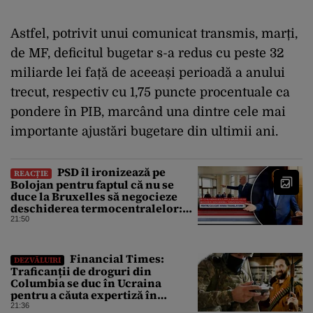
Astfel, potrivit unui comunicat transmis, marți,
de MF, deficitul bugetar s-a redus cu peste 32
miliarde lei față de aceeași perioadă a anului
trecut, respectiv cu 1,75 puncte procentuale ca
pondere în PIB, marcând una dintre cele mai
importante ajustări bugetare din ultimii ani.
PSD îl ironizează pe
REACȚIE
Bolojan pentru faptul că nu se
duce la Bruxelles să negocieze
deschiderea termocentralelor:
„Pentru că a dat afară
21:50
translatorii”
Financial Times:
DEZVĂLUIRI
Traficanții de droguri din
Columbia se duc în Ucraina
pentru a căuta expertiză în
domeniul dronelor
21:36