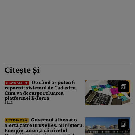
Citește Și
De când ar putea fi
NEWS ALERT
repornit sistemul de Cadastru.
Cum va decurge reluarea
platformei E-Terra
21:12
Guvernul a lansat o
ULTIMA ORĂ
alertă către Bruxelles. Ministerul
Energiei anunță că nivelul