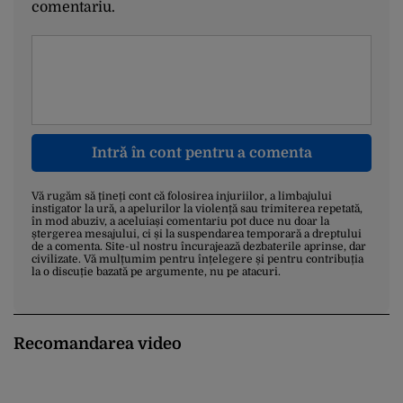
comentariu.
Intră în cont pentru a comenta
Vă rugăm să țineți cont că folosirea injuriilor, a limbajului
instigator la ură, a apelurilor la violență sau trimiterea repetată,
în mod abuziv, a aceluiași comentariu pot duce nu doar la
ștergerea mesajului, ci și la suspendarea temporară a dreptului
de a comenta. Site-ul nostru încurajează dezbaterile aprinse, dar
civilizate. Vă mulțumim pentru înțelegere și pentru contribuția
la o discuție bazată pe argumente, nu pe atacuri.
Recomandarea video