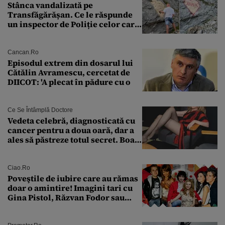
Stânca vandalizată pe
Transfăgărășan. Ce le răspunde
un inspector de Poliție celor care
întreabă: „Dar ce a făcut?”
Cancan.ro
Episodul extrem din dosarul lui
Cătălin Avramescu, cercetat de
DIICOT: 'A plecat în pădure cu o
Ce Se Întâmplă Doctore
Vedeta celebră, diagnosticată cu
cancer pentru a doua oară, dar a
ales să păstreze totul secret. Boala
a fost descoperită la un control de
rutină
Ciao.ro
Poveştile de iubire care au rămas
doar o amintire! Imagini tari cu
Gina Pistol, Răzvan Fodor sau
Andra Măruţă şi foştii parteneri