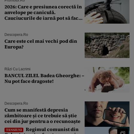
Promotor.ro
2026: Care e presiunea corectă în
anvelope pe caniculă.
Cauciucurile de iarnă pot să facă
explozie la peste 40°C?
Descopera.ro
Care este cel mai vechi pod din
Europa?
Râzi Cu Lacrimi
BANCUL ZILEI. Badea Gheorghe: –
Nu pot face dragoste!
Descopera.ro
Cum se manifestă depresia
zâmbitoare și ce trebuie să știe
cei din jur pentru a o recunoaște
Regimul comunist din
TENSIUNI