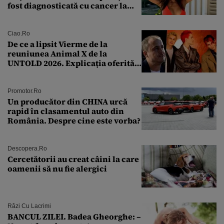
fost diagnosticată cu cancer la
sân în metastază: „Este singurul
tratament care o să mă ajute să
îmi salvez viața”
Ciao.ro
De ce a lipsit Vierme de la
reuniunea Animal X de la
UNTOLD 2026. Explicația oferită
de Șerban Copoț
Promotor.ro
Un producător din CHINA urcă
rapid în clasamentul auto din
România. Despre cine este vorba?
Descopera.ro
Cercetătorii au creat câini la care
oamenii să nu fie alergici
Râzi Cu Lacrimi
BANCUL ZILEI. Badea Gheorghe: –