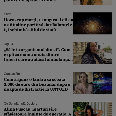
preventiv
Click
Horoscop marți, 11 august. Leii au
o atitudine pozitivă, iar Balanțele
își schimbă stilul de viață
Digi24
„Să le ia organismul din ei”. Cum
explică mama unuia dintre
tinerii care au atacat ambulanța
agresiunea revoltătoare a
acestora
Cancan.ro
Cum a ajuns o tânără să scoată
5.000 de euro din buzunar după o
noapte de distracție la UNTOLD
Ce Se Întâmplă Doctore
Alina Pușcău, mărturisire
sfâșietoare înainte de operație. A