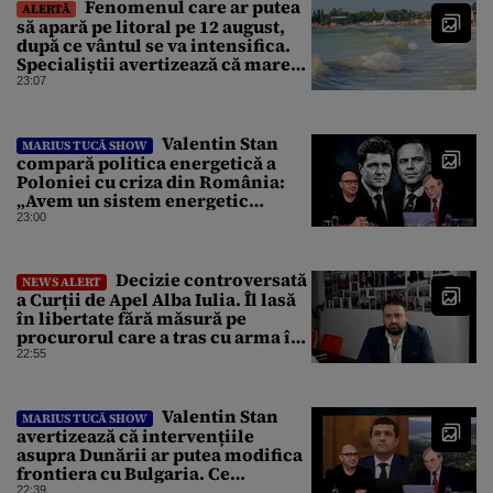
Fenomenul care ar putea
ALERTĂ
să apară pe litoral pe 12 august,
după ce vântul se va intensifica.
Specialiștii avertizează că marea
va fi agitată
23:07
Valentin Stan
MARIUS TUCĂ SHOW
compară politica energetică a
Poloniei cu criza din România:
„Avem un sistem energetic
confecționat într-o piață mafiotă”
23:00
Decizie controversată
NEWS ALERT
a Curții de Apel Alba Iulia. Îl lasă
în libertate fără măsură pe
procurorul care a tras cu arma în
fuga sa de poliție
22:55
Valentin Stan
MARIUS TUCĂ SHOW
avertizează că intervențiile
asupra Dunării ar putea modifica
frontiera cu Bulgaria. Ce
argumente aduce profesorul?
22:39