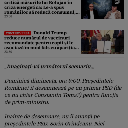
critică măsurile lui Bolojan în
criza energetică: Le-a spus
românilor să reducă consumul,
dar la Palatul Victoria becurile
23:36
sunt aprinse
Donald Trump
CONTROVERSĂ
reduce numărul de vaccinuri
recomandate pentru copii și le
asociază în mod fals cu apariția
autismului
23:30
„Imaginați-vă următorul scenariu…
Duminică dimineața, ora 9:00. Președintele
României îl desemnează pe un primar PSD (de
ce nu chiar Constantin Toma?) pentru funcția
de prim-ministru.
Înainte de desemnare, nu îl anunță pe
președintele PSD, Sorin Grindeanu. Nici