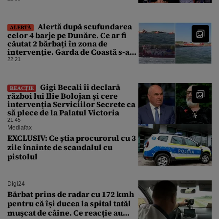
Alertă după scufundarea
ALERTĂ
celor 4 barje pe Dunăre. Ce ar fi
căutat 2 bărbați în zona de
intervenție. Garda de Coastă s-a
deplasat urgent
22:21
Gigi Becali îi declară
REACȚIE
război lui Ilie Bolojan și cere
intervenția Serviciilor Secrete ca
să plece de la Palatul Victoria
21:45
Mediafax
EXCLUSIV: Ce știa procurorul cu 3
zile înainte de scandalul cu
pistolul
Digi24
Bărbat prins de radar cu 172 kmh
pentru că își ducea la spital tatăl
muşcat de câine. Ce reacție au