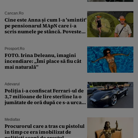
avut polițiștii
Cancan.ro
Cine este Anna și cum l-a 'smintit'
pe pensionarul MApN care i-a
scris numele pe stâncă. Povestea
'interzisă' care se ascunde în
spatele graffitiului de pe
Transfăgărășan
Prosport.ro
FOTO. Irina Deleanu, imagini
incendiare: „Îmi place să fiu cât
mai naturală”
Adevarul
Poliția i-a confiscat Ferrari-ul de
3,7 milioane de lire sterline la o
jumătate de oră după ce s-a urcat
la volan
Mediafax
Procurorul care a tras cu pistolul
în timp ce era imobilizat de
polițiști scapă de arestul