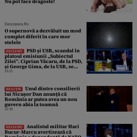
Nu pot face dragoste!
Descopera.ro
O supernovă a dezvăluit un mod
complet diferit în care mor
stelele
PSD și USR, scandal în
EXCLUSIV
platoul emisiunii „Subiectul
Zilei”. Ciprian Văcaru, de la PSD,
și George Gima, de la USR, se
ceartă din cauza centralelor pe
23:21
cărbune dezafectate
Unul dintre consilierii
REACȚIE
lui Nicușor Dan anunță că
România ar putea avea un nou
guvern abia la toamnă
22:35
Analistul militar Hari
EXCLUSIV
Bucur-Marcu avertizează că
România e dependentă de NATO