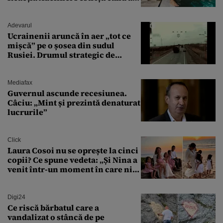
văzut-o
Adevarul
Ucrainenii aruncă în aer „tot ce
mișcă” pe o șosea din sudul
Rusiei. Drumul strategic de
aprovizionare către Crimeea este
controlat complet
Mediafax
Guvernul ascunde recesiunea.
Câciu: „Mint și prezintă denaturat
lucrurile”
Click
Laura Cosoi nu se oprește la cinci
copii? Ce spune vedeta: „Și Nina a
venit într-un moment în care nici
măcar nu mai discutam”
Digi24
Ce riscă bărbatul care a
vandalizat o stâncă de pe