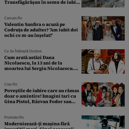
Transfăgărășan în semn de iubire
față de „Anna”
Cancan.ro
Valentin Sanfira o acuză pe
Codruța de adulter? 'Am iubit doi
ochi ce m-au înșelat!'
Ce Se Întâmplă Doctore
Cum arată astăzi Dana
Nicolaescu, la 13 ani de la
moartea lui Sergiu Nicolaescu.
Transformarea care i-a surprins
pe toți
Ciao.ro
Poveştile de iubire care au rămas
doar o amintire! Imagini tari cu
Gina Pistol, Răzvan Fodor sau
Andra Măruţă şi foştii parteneri
Promotor.ro
Modernizează-ți mașina fără