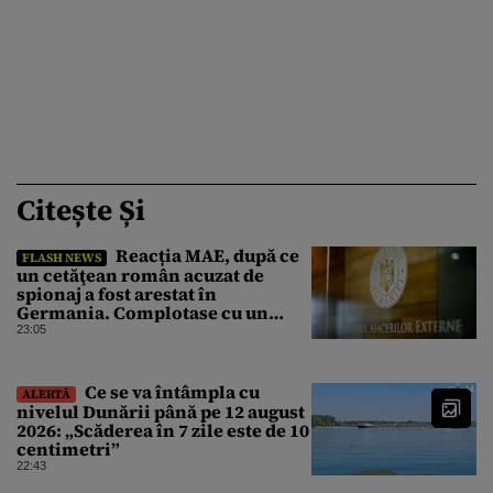
Citește Și
Reacția MAE, după ce
FLASH NEWS
un cetăţean român acuzat de
spionaj a fost arestat în
Germania. Complotase cu un
ucrainean ca să asasineze un
23:05
producător de drone
Ce se va întâmpla cu
ALERTĂ
nivelul Dunării până pe 12 august
2026: „Scăderea în 7 zile este de 10
centimetri”
22:43