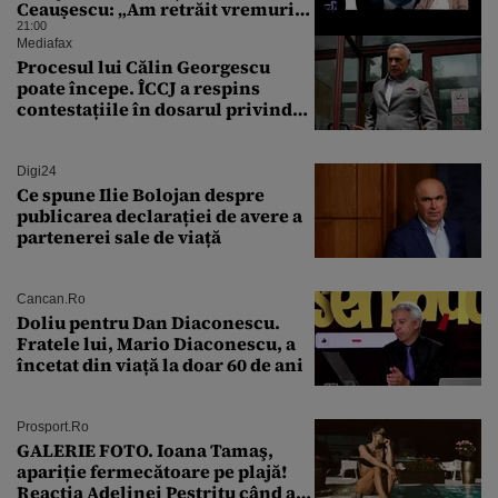
Ceaușescu: „Am retrăit vremurile
tinereții”
21:00
Mediafax
Procesul lui Călin Georgescu
poate începe. ÎCCJ a respins
contestațiile în dosarul privind
lovitura de stat
Digi24
Ce spune Ilie Bolojan despre
publicarea declarației de avere a
partenerei sale de viață
Cancan.ro
Doliu pentru Dan Diaconescu.
Fratele lui, Mario Diaconescu, a
încetat din viață la doar 60 de ani
Prosport.ro
GALERIE FOTO. Ioana Tamaş,
apariție fermecătoare pe plajă!
Reacția Adelinei Pestrițu când a