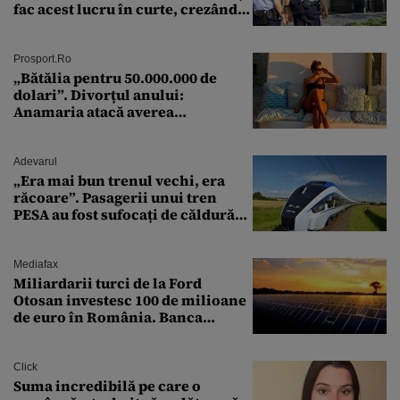
fac acest lucru în curte, crezând
că nu îi vede nimeni
Prosport.ro
„Bătălia pentru 50.000.000 de
dolari”. Divorțul anului:
Anamaria atacă averea
milionarului
Adevarul
„Era mai bun trenul vechi, era
răcoare”. Pasagerii unui tren
PESA au fost sufocați de căldură
pe ruta București-Constanța
Mediafax
Miliardarii turci de la Ford
Otosan investesc 100 de milioane
de euro în România. Banca
Transilvania le acordă o
finanțare uriașă
Click
Suma incredibilă pe care o