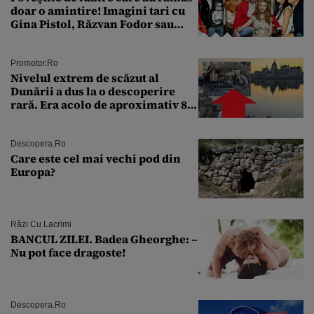
doar o amintire! Imagini tari cu
Gina Pistol, Răzvan Fodor sau
Andra Măruţă şi foştii parteneri
Promotor.ro
Nivelul extrem de scăzut al
Dunării a dus la o descoperire
rară. Era acolo de aproximativ 80
de ani
Descopera.ro
Care este cel mai vechi pod din
Europa?
Râzi Cu Lacrimi
BANCUL ZILEI. Badea Gheorghe: –
Nu pot face dragoste!
Descopera.ro