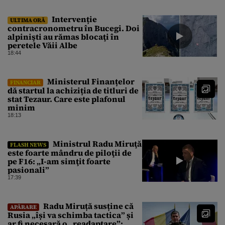
da mâna cu Ministrul Economiei
Intervenție
ULTIMA ORĂ
contracronometru în Bucegi. Doi
alpinişti au rămas blocaţi în
peretele Văii Albe
18:44
Ministerul Finanțelor
FINANCIAR
dă startul la achiziția de titluri de
stat Tezaur. Care este plafonul
minim
18:13
Ministrul Radu Miruţă
FLASH NEWS
este foarte mândru de piloţii de
pe F16: „I-am simţit foarte
pasionali”
17:39
Radu Miruță susține că
APĂRARE
Rusia „își va schimba tactica” și
ar fi necesară o „readaptare”: