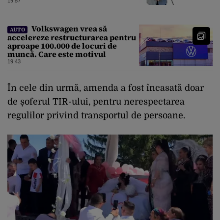
combaterea infecţiilor
19:57
nosocomiale
Volkswagen vrea să
AUTO
accelereze restructurarea pentru
aproape 100.000 de locuri de
muncă. Care este motivul
19:43
În cele din urmă, amenda a fost încasată doar
de șoferul TIR-ului, pentru nerespectarea
regulilor privind transportul de persoane.