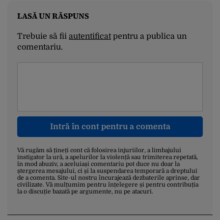
LASĂ UN RĂSPUNS
Trebuie să fii
autentificat
pentru a publica un
comentariu.
Intră în cont pentru a comenta
Vă rugăm să țineți cont că folosirea injuriilor, a limbajului
instigator la ură, a apelurilor la violență sau trimiterea repetată,
în mod abuziv, a aceluiași comentariu pot duce nu doar la
ștergerea mesajului, ci și la suspendarea temporară a dreptului
de a comenta. Site-ul nostru încurajează dezbaterile aprinse, dar
civilizate. Vă mulțumim pentru înțelegere și pentru contribuția
la o discuție bazată pe argumente, nu pe atacuri.