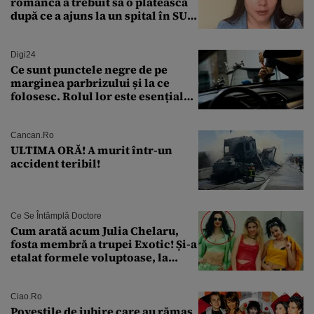
româncă a trebuit să o plătească
după ce a ajuns la un spital în SUA:
„Asta este America”
Digi24
Ce sunt punctele negre de pe
marginea parbrizului și la ce
folosesc. Rolul lor este esențial
pentru siguranța mașinii
Cancan.ro
ULTIMA ORĂ! A murit într-un
accident teribil!
Ce Se Întâmplă Doctore
Cum arată acum Julia Chelaru,
fosta membră a trupei Exotic! Și-a
etalat formele voluptoase, la
aproape 50 de ani
Ciao.ro
Poveştile de iubire care au rămas