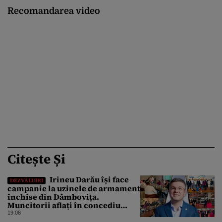
Recomandarea video
Citește Și
Irineu Darău își face
DEZVĂLUIRI
campanie la uzinele de armament
închise din Dâmbovița.
Muncitorii aflați în concediu
forțat din cauza lipsei comenzilor
19:08
au fost chemați de acasă pentru a