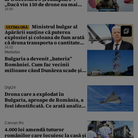
„Dacă vin 150 de drone nu mai
suntem pe timp de pace”
16:50
Ministrul bulgar al
ULTIMA ORĂ
Apărării susține că puterea
exploziei și coloana de fum arată
că drona transporta o cantitate
semnificativă de exploziv
16:22
Mediafax
Bulgaria a devenit „bateria”
României. Cum fac vecinii
milioane când Dunărea scade și
Cernavodă produce puțin
Digi24
Drona care a explodat în
Bulgaria, aproape de România, a
fost identificată. Ce arată analiza
preliminară a epavei
Cancan.ro
4.000 lei amendă tuturor
românilor care locuiesc la casă și