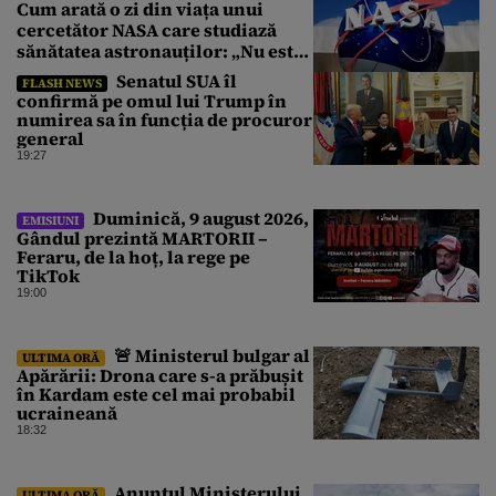
Cum arată o zi din viața unui
cercetător NASA care studiază
sănătatea astronauților: „Nu este
o știință complicată”
Senatul SUA îl
FLASH NEWS
confirmă pe omul lui Trump în
numirea sa în funcția de procuror
general
19:27
Duminică, 9 august 2026,
EMISIUNI
Gândul prezintă MARTORII –
Feraru, de la hoț, la rege pe
TikTok
19:00
🚨 Ministerul bulgar al
ULTIMA ORĂ
Apărării: Drona care s-a prăbușit
în Kardam este cel mai probabil
ucraineană
18:32
Anunțul Ministerului
ULTIMA ORĂ