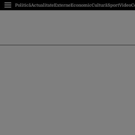
Politică
Actualitate
Externe
Economic
Cultură
Sport
Video
C