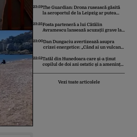
ceară pace. Ce rezultate a adus
operațiunea Kievului
23:59
The Guardian: Drona rusească găsită
la aeroportul de la Leipzig ar putea
constitui un act de escaladare a
tensiunilor NATO-Rusia
23:25
Fosta parteneră a lui Cătălin
Avramescu lansează acuzații grave la
adresa acestuia și explică de ce a
sesizat DIICOT: „Făcea baie complet
23:00
Dan Dungaciu avertizează asupra
dezbrăcat cu copiii”. Fostul consilier
crizei energetice: „Când ai un vulcan
prezidențial respinge acuzațiile
deasupra, nu stai să găsești soluții cu
leucoplast”
22:52
Tatăl din Hunedoara care și-a ținut
copilul de doi ani ostatic și a amenințat
că îl ucide a fost reținut pentru 24 de
ore
Vezi toate articolele