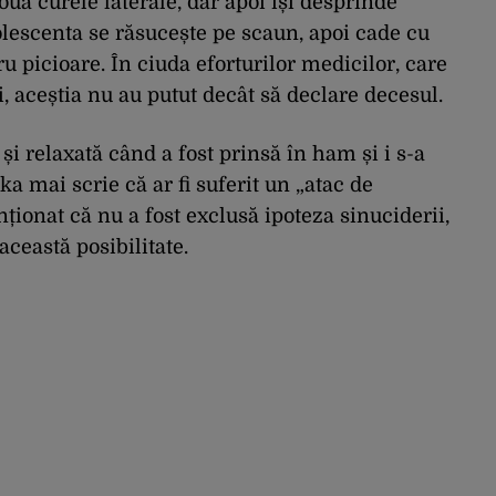
ouă curele laterale, dar apoi își desprinde
olescenta se răsucește pe scaun, apoi cade cu
ru picioare. În ciuda eforturilor medicilor, care
i, aceștia nu au putut decât să declare decesul.
 și relaxată când a fost prinsă în ham și i s-a
a mai scrie că ar fi suferit un „atac de
nționat că nu a fost exclusă ipoteza sinuciderii,
această posibilitate.