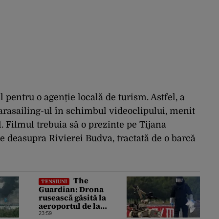
 pentru o agenție locală de turism. Astfel, a
arasailing-ul în schimbul videoclipului, menit
l. Filmul trebuia să o prezinte pe Tijana
e deasupra Rivierei Budva, tractată de o barcă
The
TENSIUNI
Guardian: Drona
rusească găsită la
aeroportul de la
Leipzig ar putea
23:59