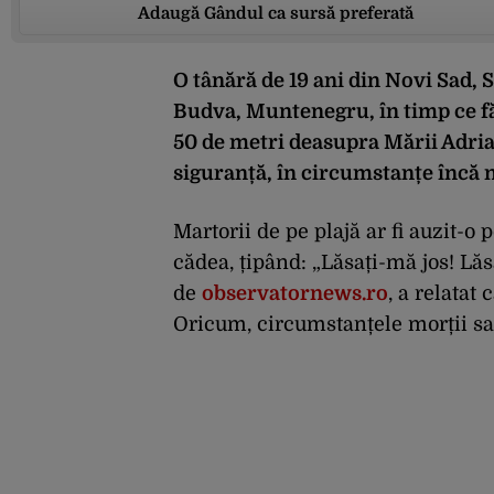
Adaugă Gândul ca sursă preferată
O tânără de 19 ani din Novi Sad, 
Budva, Muntenegru, în timp ce făc
50 de metri deasupra Mării Adriat
siguranță, în circumstanțe încă 
Martorii de pe plajă ar fi auzit-
cădea, țipând: „Lăsați-mă jos! Lăs
de
observatornews.ro
, a relatat 
Oricum, circumstanțele morții sa