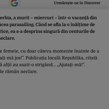
Urmărește-ne în Discover
Serbia, a murit – miercuri – într-o vacanță din
ea parasailing. Când se afla la o înălțime de
ice, ea s-a desprins singură din centurile de
neclare.
o pe femeie, cu doar câteva momente înainte de a
ați-mă jos!”. Publicația locală Republika, citată
că alții au auzit-o strigând… „Ajutați-mă!”.
le rămân neclare.