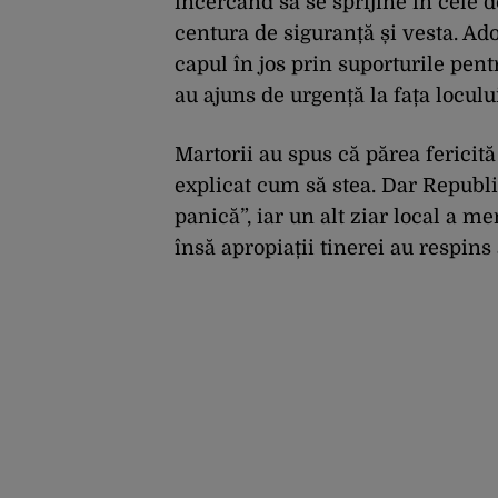
încercând să se sprijine în cele d
centura de siguranță și vesta. Ad
capul în jos prin suporturile pent
au ajuns de urgență la fața loculu
Martorii au spus că părea fericită
explicat cum să stea. Dar Republik
panică”, iar un alt ziar local a me
însă apropiații tinerei au respins 