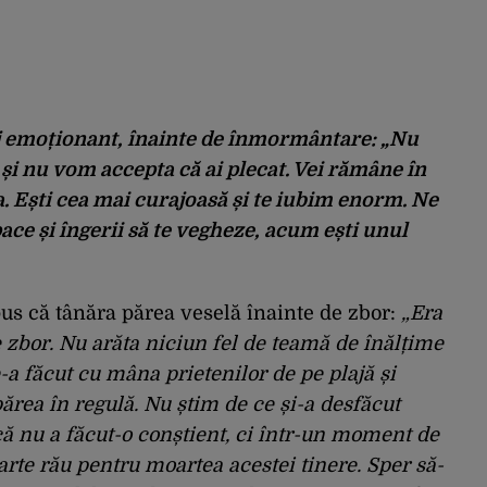
aj emoționant, înainte de înmormântare: „Nu
și nu vom accepta că ai plecat. Vei rămâne în
. Ești cea mai curajoasă și te iubim enorm. Ne
ace și îngerii să te vegheze, acum ești unul
pus că tânăra părea veselă înainte de zbor:
„Era
e zbor. Nu arăta niciun fel de teamă de înălțime
-a făcut cu mâna prietenilor de pe plajă și
 părea în regulă. Nu știm de ce și-a desfăcut
 că nu a făcut-o conștient, ci într-un moment de
arte rău pentru moartea acestei tinere. Sper să-