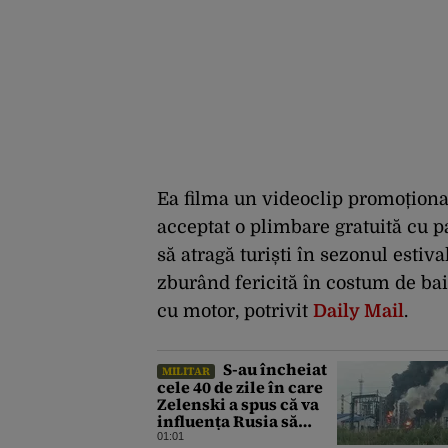
Ea filma un videoclip promoțional
acceptat o plimbare gratuită cu p
să atragă turiști în sezonul estiva
zburând fericită în costum de bai
cu motor, potrivit
Daily Mail
.
S-au încheiat
MILITAR
cele 40 de zile în care
Zelenski a spus că va
influența Rusia să
ceară pace. Ce
01:01