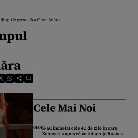
ling. Ce greșeală a făcut tânăra
impul
năra
Cele Mai Noi
01:01
S-au încheiat cele 40 de zile în care
Zelenski a spus că va influența Rusia să