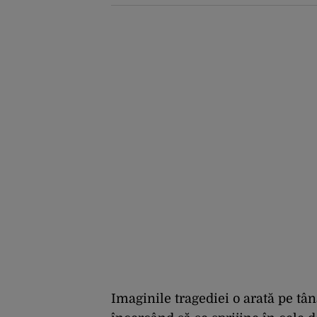
rezultate a adus
operațiunea Kievului
Imaginile tragediei o arată pe tân