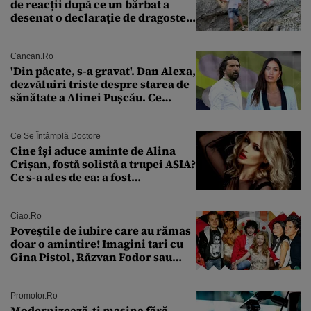
de reacții după ce un bărbat a
desenat o declarație de dragoste
pe o stâncă de pe Transfăgărășan
Cancan.ro
'Din păcate, s-a gravat'. Dan Alexa,
dezvăluiri triste despre starea de
sănătate a Alinei Pușcău. Ce
discuție au avut cu două zile în
urmă
Ce Se Întâmplă Doctore
Cine își aduce aminte de Alina
Crișan, fostă solistă a trupei ASIA?
Ce s-a ales de ea: a fost
condamnată la închisoare cu
suspendare. Ce acuzații i se aduc
Ciao.ro
Poveştile de iubire care au rămas
doar o amintire! Imagini tari cu
Gina Pistol, Răzvan Fodor sau
Andra Măruţă şi foştii parteneri
Promotor.ro
Modernizează-ți mașina fără