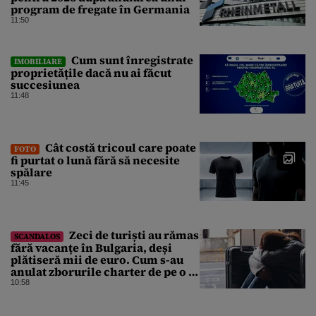
program de fregate în Germania
11:50
Cum sunt înregistrate
IMOBILIARE
proprietățile dacă nu ai făcut
succesiunea
11:48
Cât costă tricoul care poate
FOTO
fi purtat o lună fără să necesite
spălare
11:45
Zeci de turiști au rămas
SCANDALOS
fără vacanțe în Bulgaria, deși
plătiseră mii de euro. Cum s-au
anulat zborurile charter de pe o zi
pe alta
10:58