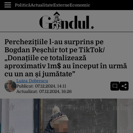
Politică
Actualitate
Externe
Economic
Perchezițiile l-au surprins pe
Bogdan Peșchir tot pe TikTok/
„Donațiile ce totalizează
aproximativ 1m$ au început în urmă
cu un an și jumătate”
Luiza Dobrescu
Publicat:
07.12.2024, 14:11
Actualizat:
07.12.2024, 16:26