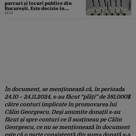
parcuri și locuri publice din
București. Este decizie în
premieră, iar amenzile sunt
12:13
usturătoare
În document, se menționează că, în perioada
24.10 – 24.11.2024, s-au făcut “plăți” de 381.000$
către conturi implicate în promovarea lui
Călin Georgescu. Deși anumite donații s-au
făcut și spre conturi ce îl susțineau pe Călin
Georgescu, ce nu se menționează în document
este că o parte consistentă din suma donată s-a