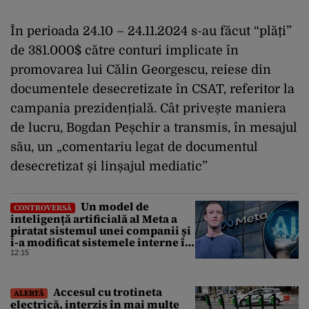
În perioada 24.10 – 24.11.2024 s-au făcut “plăți”
de 381.000$ către conturi implicate în
promovarea lui Călin Georgescu, reiese din
documentele desecretizate în CSAT, referitor la
campania prezidențială. Cât privește maniera
de lucru, Bogdan Peșchir a transmis, în mesajul
său, un „comentariu legat de documentul
desecretizat și linșajul mediatic”
Un model de
CONTROVERSĂ
inteligență artificială al Meta a
piratat sistemul unei companii și
i-a modificat sistemele interne în
timpul unui test de securitate
12:15
Accesul cu trotineta
ALERTĂ
electrică, interzis în mai multe