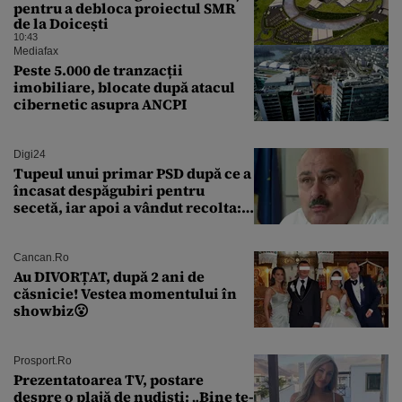
pentru a debloca proiectul SMR
de la Doicești
10:43
Mediafax
Peste 5.000 de tranzacții
imobiliare, blocate după atacul
cibernetic asupra ANCPI
Digi24
Tupeul unui primar PSD după ce a
încasat despăgubiri pentru
secetă, iar apoi a vândut recolta:
„Dar am plătit impozit pentru
banii ăia”
Cancan.ro
Au DIVORȚAT, după 2 ani de
căsnicie! Vestea momentului în
showbiz😮
Prosport.ro
Prezentatoarea TV, postare
despre o plajă de nudiști: „Bine te-