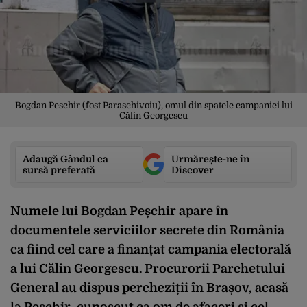
Bogdan Peschir (fost Paraschivoiu), omul din spatele campaniei lui
Călin Georgescu
Adaugă Gândul ca
Urmărește-ne în
sursă preferată
Discover
Numele lui Bogdan Peșchir apare în
documentele serviciilor secrete din România
ca fiind cel care a finanțat campania electorală
a lui Călin Georgescu. Procurorii Parchetului
General au dispus percheziții în Brașov, acasă
la Peșchir, cunoscut ca om de afaceri și cel