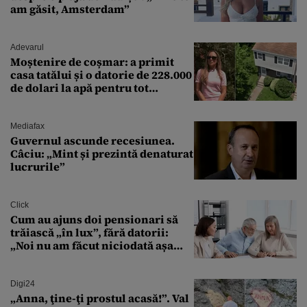
am găsit, Amsterdam”
Adevarul
Moștenire de coșmar: a primit
casa tatălui și o datorie de 228.000
de dolari la apă pentru tot
cartierul
Mediafax
Guvernul ascunde recesiunea.
Câciu: „Mint și prezintă denaturat
lucrurile”
Click
Cum au ajuns doi pensionari să
trăiască „în lux”, fără datorii:
„Noi nu am făcut niciodată așa
ceva”
Digi24
„Anna, ţine-ţi prostul acasă!”. Val