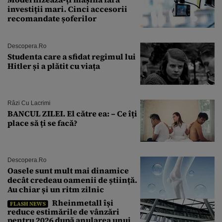
investiții mari. Cinci accesorii
recomandate șoferilor
Descopera.ro
Studenta care a sfidat regimul lui
Hitler și a plătit cu viața
Râzi Cu Lacrimi
BANCUL ZILEI. El către ea: – Ce îți
place să ți se facă?
Descopera.ro
Oasele sunt mult mai dinamice
decât credeau oamenii de știință.
Au chiar și un ritm zilnic
Rheinmetall își
FLASH NEWS
reduce estimările de vânzări
pentru 2026 după anularea unui