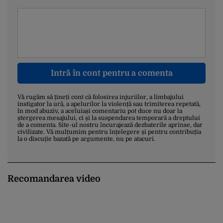
Intră în cont pentru a comenta
Vă rugăm să țineți cont că folosirea injuriilor, a limbajului
instigator la ură, a apelurilor la violență sau trimiterea repetată,
în mod abuziv, a aceluiași comentariu pot duce nu doar la
ștergerea mesajului, ci și la suspendarea temporară a dreptului
de a comenta. Site-ul nostru încurajează dezbaterile aprinse, dar
civilizate. Vă mulțumim pentru înțelegere și pentru contribuția
la o discuție bazată pe argumente, nu pe atacuri.
Recomandarea video