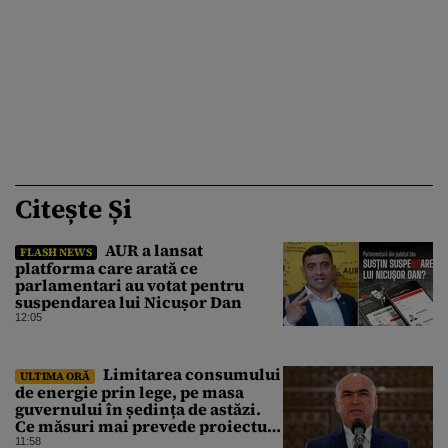
Citește Și
AUR a lansat
FLASH NEWS
platforma care arată ce
parlamentari au votat pentru
suspendarea lui Nicușor Dan
12:05
Limitarea consumului
ULTIMA ORĂ
de energie prin lege, pe masa
guvernului în ședința de astăzi.
Ce măsuri mai prevede proiectul
în caz de pandemie, cutremur sau
11:58