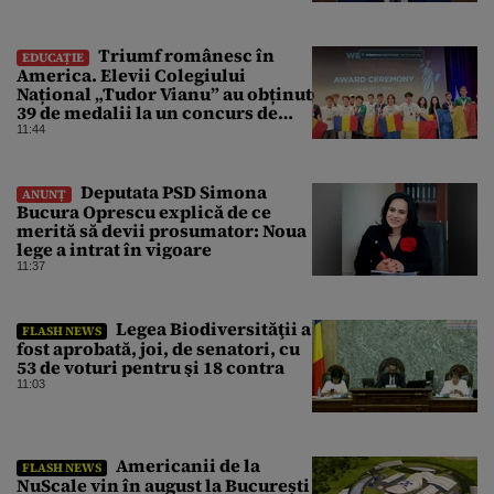
conflict armat
Triumf românesc în
EDUCAȚIE
America. Elevii Colegiului
Național „Tudor Vianu” au obținut
39 de medalii la un concurs de
științe
11:44
Deputata PSD Simona
ANUNȚ
Bucura Oprescu explică de ce
merită să devii prosumator: Noua
lege a intrat în vigoare
11:37
Legea Biodiversităţii a
FLASH NEWS
fost aprobată, joi, de senatori, cu
53 de voturi pentru şi 18 contra
11:03
Americanii de la
FLASH NEWS
NuScale vin în august la București