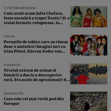
Ce Se Întâmplă Doctore
Cum arată acum Julia Chelaru,
fosta membră a trupei Exotic! Și-a
etalat formele voluptoase, la
aproape 50 de ani
Ciao.ro
Poveştile de iubire care au rămas
doar o amintire! Imagini tari cu
Gina Pistol, Răzvan Fodor sau
Andra Măruţă şi foştii parteneri
Promotor.ro
Nivelul extrem de scăzut al
Dunării a dus la o descoperire
rară. Era acolo de aproximativ 80
de ani
Descopera.ro
Care este cel mai vechi pod din
Europa?