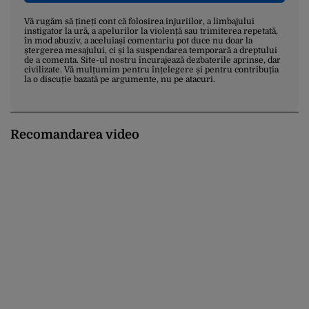
Vă rugăm să țineți cont că folosirea injuriilor, a limbajului
instigator la ură, a apelurilor la violență sau trimiterea repetată,
în mod abuziv, a aceluiași comentariu pot duce nu doar la
ștergerea mesajului, ci și la suspendarea temporară a dreptului
de a comenta. Site-ul nostru încurajează dezbaterile aprinse, dar
civilizate. Vă mulțumim pentru înțelegere și pentru contribuția
la o discuție bazată pe argumente, nu pe atacuri.
Recomandarea video