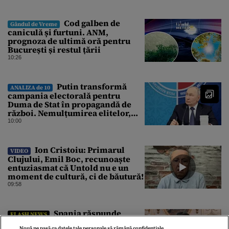
Cod galben de
Gândul de Vreme
caniculă și furtuni. ANM,
prognoza de ultimă oră pentru
București și restul țării
10:26
Putin transformă
ANALIZA de 10
campania electorală pentru
Duma de Stat în propagandă de
război. Nemulțumirea elitelor,
tratată cu indiferență la Kremlin
10:00
Ion Cristoiu: Primarul
VIDEO
Clujului, Emil Boc, recunoaște
entuziasmat că Untold nu e un
moment de cultură, ci de băutură!
09:58
Spania răspunde
FLASH NEWS
Italiei după refuzul de a ridica
Nouă ne pasă ca datele tale personale să rămână confidențiale