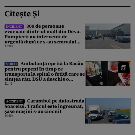
Citește Și
300 de persoane
INCIDENT
evacuate dintr-ul mall din Deva.
Pompierii au intervenit de
urgență după ce s-au semnalat
degajări mari de fum
12:00
Ambulanță oprită la Bacău
VIDEO
pentru pepeni în timp ce
transporta la spital o fetiță care se
simțea rău. DSU a deschis o
anchetă
11:49
Carambol pe Autostrada
ACCIDENT
Soarelui. Traficul este îngreunat,
șase mașini s-au ciocnit
10:50