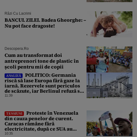
Râzi Cu Lacrimi
BANCUL ZILEI. Badea Gheorghe: –
Nu pot face dragoste!
Descopera.ro
Cum au transformat doi
antreprenori tone de plastic în
școli pentru mii de copii
POLITICO: Germania
ANALIZĂ
riscă să lase Europa fără gaze la
iarnă. Rezervele sunt periculos
de scăzute, iar Berlinul refuză să
intervină
11:39
Proteste în Venezuela
TENSIUNI
din cauza penelor de curent.
Caracas rămâne fără
electricitate, după ce SUA au
promis modernizarea rețelei
10:35