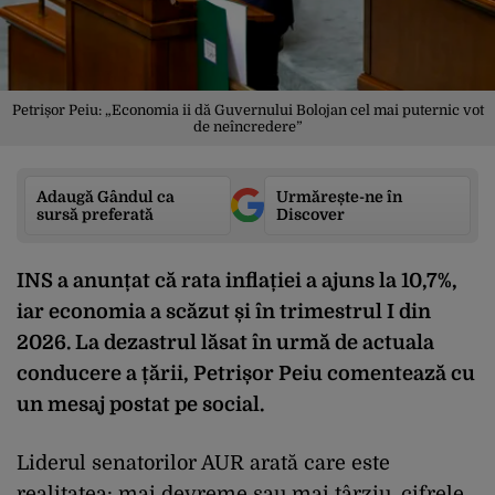
Petrișor Peiu: „Economia ii dă Guvernului Bolojan cel mai puternic vot
de neîncredere”
Adaugă Gândul ca
Urmărește-ne în
sursă preferată
Discover
INS a anunțat că rata inflației a ajuns la 10,7%,
iar economia a scăzut și în trimestrul I din
2026. La dezastrul lăsat în urmă de actuala
conducere a țării, Petrișor Peiu comentează cu
un mesaj postat pe social.
Liderul senatorilor AUR arată care este
realitatea: mai devreme sau mai târziu, cifrele