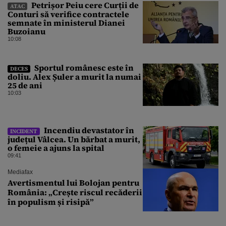
Petrișor Peiu cere Curții de
ATAC
Conturi să verifice contractele
semnate în ministerul Dianei
Buzoianu
10:08
Sportul românesc este în
DECES
doliu. Alex Șuler a murit la numai
25 de ani
10:03
Incendiu devastator în
INCIDENT
județul Vâlcea. Un bărbat a murit,
o femeie a ajuns la spital
09:41
Mediafax
Avertismentul lui Bolojan pentru
România: „Crește riscul recăderii
în populism și risipă”