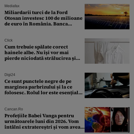
arme ne trebuie”
Mediafax
Miliardarii turci de la Ford
Otosan investesc 100 de milioane
de euro în România. Banca
Transilvania le acordă o
finanțare uriașă
Click
Cum trebuie spălate corect
hainele albe. Nu își vor mai
pierde niciodată strălucirea și
culoarea intensă
Digi24
Ce sunt punctele negre de pe
marginea parbrizului și la ce
folosesc. Rolul lor este esențial
pentru siguranța mașinii
Cancan.ro
Profețiile Babei Vanga pentru
următoarele luni din 2026. Vom
întâlni extratereștri și vom avea
un nou conflict global