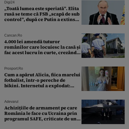
Digi24
„Toată lumea este speriată”. Elita
rusă se teme că FSB „scapă de sub
control”, după ce Putin a extins
puterea serviciului
Cancan.ro
4.000 lei amendă tuturor
românilor care locuiesc la casă și
fac acest lucru în curte, crezând
că nu îi vede nimeni
Prosport.ro
Cum a apărut Alicia, fiica marelui
fotbalist, într-o pereche de
bikini. Internetul a explodat:
„Zeiță superbă!”
Adevarul
Achizițiile de armament pe care
România le face cu Ucraina prin
programul SAFE, criticate de un
expert în securitate: „Nu știm ce