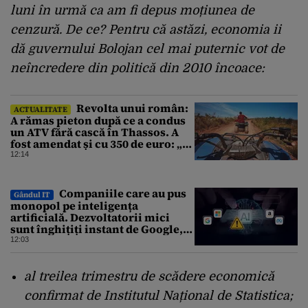
luni în urmă ca am fi depus moțiunea de
cenzură. De ce? Pentru că astăzi, economia ii
dă guvernului Bolojan cel mai puternic vot de
neîncredere din politică din 2010 încoace:
Revolta unui român:
ACTUALITATE
A rămas pieton după ce a condus
un ATV fără cască în Thassos. A
fost amendat și cu 350 de euro: „Vi
se pare normal?”
12:14
Companiile care au pus
Gândul IT
monopol pe inteligența
artificială. Dezvoltatorii mici
sunt înghițiți instant de Google,
Amazon sau Microsoft
12:03
al treilea trimestru de scădere economică
confirmat de Institutul Național de Statistica;