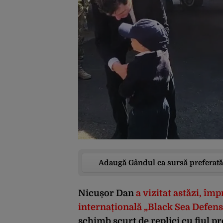
Adaugă Gândul ca sursă preferată
Nicușor Dan
a vizitat astăzi, îm
internațională „Black Sea Defens
schimb scurt de replici cu fiul pr