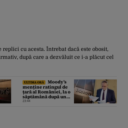
replici cu acesta. Întrebat dacă este obosit,
irmativ, după care a dezvăluit ce i-a plăcut cel
Moody’s
ULTIMA ORĂ
menține ratingul de
țară al României, la o
săptămână după un
raport similar al
23:44
agenției Fitch. Lipsa
unui guvern cu puteri
depline, principala
vulnerabilitate din
raport