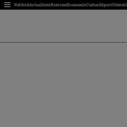
Politică
Actualitate
Externe
Economic
Cultură
Sport
Video
C