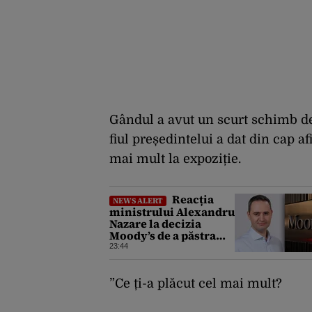
Gândul a avut un scurt schimb de 
fiul președintelui a dat din cap af
mai mult la expoziție.
Reacția
NEWS ALERT
ministrului Alexandru
Nazare la decizia
Moody’s de a păstra
România
23:44
recomandată
investitorilor: „Este
un răgaz, dar în niciun
”Ce ți-a plăcut cel mai mult?
caz un motiv de
relaxare”