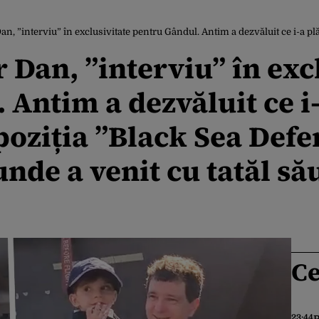
nterviu” în exclusivitate pentru Gândul. Antim a dezvăluit ce i-a plăcut cel mai mult la expoziția ”Black
r Dan, ”interviu” în exc
Antim a dezvăluit ce i-
poziția ”Black Sea Def
nde a venit cu tatăl să
Ce
23:44