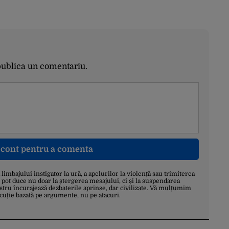
publica un comentariu.
n cont pentru a comenta
a limbajului instigator la ură, a apelurilor la violență sau trimiterea
 pot duce nu doar la ștergerea mesajului, ci și la suspendarea
stru încurajează dezbaterile aprinse, dar civilizate. Vă mulțumim
scuție bazată pe argumente, nu pe atacuri.