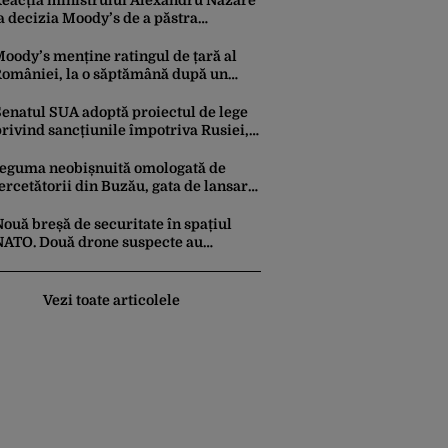
eacția ministrului Alexandru Nazare
a decizia Moody’s de a păstra
omânia recomandată investitorilor:
Este un răgaz, dar în niciun caz un
oody’s menține ratingul de țară al
otiv de relaxare”
omâniei, la o săptămână după un
aport similar al agenției Fitch. Lipsa
nui guvern cu puteri depline,
Senatul SUA adoptă proiectul de lege
rincipala vulnerabilitate din raport
rivind sancțiunile împotriva Rusiei,
promovat de omul lui Trump
eguma neobișnuită omologată de
ercetătorii din Buzău, gata de lansare
e piață. Cum poate fi consumată și de
nde provine soiul
ouă breșă de securitate în spațiul
NATO. Două drone suspecte au
survolat o bază militară din Germania
Vezi toate articolele