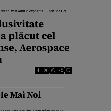
 Sea Defense, Aerospace and Security” unde a venit cu tatăl său
lusivitate
a plăcut cel
ense, Aerospace
u
le Mai Noi