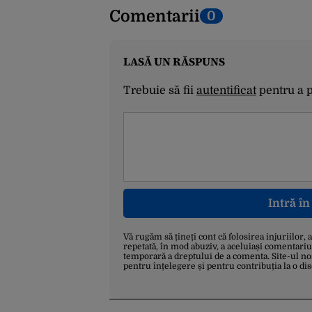
Comentarii
0
LASĂ UN RĂSPUNS
Trebuie să fii
autentificat
pentru a 
Intră î
Vă rugăm să țineți cont că folosirea injuriilor, 
repetată, în mod abuziv, a aceluiași comentariu
temporară a dreptului de a comenta. Site-ul no
pentru înțelegere și pentru contribuția la o di