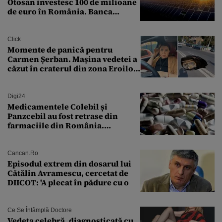
Otosan investesc 100 de milioane
de euro în România. Banca
Transilvania le acordă o
finanțare uriașă
Click
Momente de panică pentru
Carmen Șerban. Mașina vedetei a
căzut în craterul din zona Eroilor:
„M-am speriat foarte tare”
Digi24
Medicamentele Colebil și
Panzcebil au fost retrase din
farmaciile din România.
Explicația dată de Agenția
Națională a Medicamentului
Cancan.ro
Episodul extrem din dosarul lui
Cătălin Avramescu, cercetat de
DIICOT: 'A plecat în pădure cu o
Ce Se Întâmplă Doctore
Vedeta celebră, diagnosticată cu