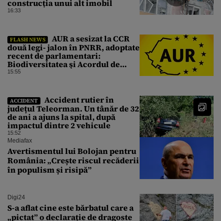
construcția unui alt imobil
16:33
AUR a sesizat la CCR
FLASH NEWS
două legi- jalon în PNRR, adoptate
recent de parlamentari:
Biodiversitatea şi Acordul de
împrumut cu BIRD
15:55
Accident rutier în
ACCIDENT
județul Teleorman. Un tânăr de 32
de ani a ajuns la spital, după
impactul dintre 2 vehicule
15:52
Mediafax
Avertismentul lui Bolojan pentru
România: „Crește riscul recăderii
în populism și risipă”
Digi24
S-a aflat cine este bărbatul care a
„pictat” o declarație de dragoste