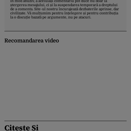
în mod abuziv, a aceluiași comentariu pot duce nu doar la
ștergerea mesajului, ci și la suspendarea temporară a dreptului
de a comenta. Site-ul nostru încurajează dezbaterile aprinse, dar
civilizate. Vă mulțumim pentru înțelegere și pentru contribuția
la o discuție bazată pe argumente, nu pe atacuri.
Recomandarea video
Citește Și