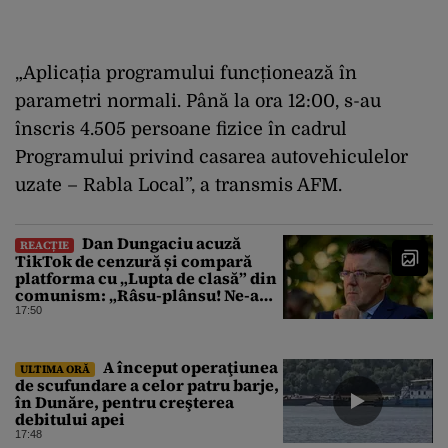
„Aplicația programului funcționează în
parametri normali. Până la ora 12:00, s-au
înscris 4.505 persoane fizice în cadrul
Programului privind casarea autovehiculelor
uzate – Rabla Local”, a transmis AFM.
Dan Dungaciu acuză
REACȚIE
TikTok de cenzură și compară
platforma cu „Lupta de clasă” din
comunism: „Râsu-plânsu! Ne-am
întors de unde am plecat!”
17:50
A început operaţiunea
ULTIMA ORĂ
de scufundare a celor patru barje,
în Dunăre, pentru creşterea
debitului apei
17:48