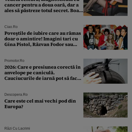
cancer pentru a doua oară, dar a
ales să păstreze totul secret. Boala
a fost descoperită la un control de
rutină
Ciao.ro
Poveştile de iubire care au rămas
doar o amintire! Imagini tari cu
Gina Pistol, Răzvan Fodor sau
Andra Măruţă şi foştii parteneri
Promotor.ro
2026: Care e presiunea corectă în
anvelope pe caniculă.
Cauciucurile de iarnă pot să facă
explozie la peste 40°C?
Descopera.ro
Care este cel mai vechi pod din
Europa?
Râzi Cu Lacrimi