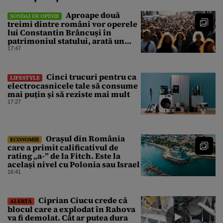
Aproape două
SONDAJ DE OPINIE
treimi dintre români vor operele
lui Constantin Brâncuși în
patrimoniul statului, arată un
sondaj
17:47
Cinci trucuri pentru ca
LIFESTYLE
electrocasnicele tale să consume
mai puțin și să reziste mai mult
17:27
Orașul din România
ECONOMIE
care a primit calificativul de
rating „a-” de la Fitch. Este la
același nivel cu Polonia sau Israel
16:41
Ciprian Ciucu crede că
ALERTĂ
blocul care a explodat în Rahova
va fi demolat. Cât ar putea dura