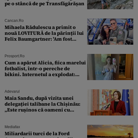
pe o stâncă de pe Transfăgărășan
Cancan.ro
Mihaela Rădulescu a primit o
nouă LOVITURĂ de la părinții lui
Felix Baumgartner: 'Am fost
ȘTEARSĂ complet din
Prosport.ro
Cum a apărut Alicia, fiica marelui
fotbalist, într-o pereche de
bikini. Internetul a explodat:
„Zeiță superbă!”
Adevarul
Maia Sandu, după vizita unei
delegației talibane la Chișinău:
„Este rușinos că oameni cu
funcții înalte nu se
documentează”
Mediafax
Miliardarii turci de la Ford