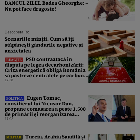
BANCUL ZILEI. Badea Gheorghe: –
Nu pot face dragoste!
Descopera.ro
Scenariile minții. Cum să îți
stăpânești gândurile negative și
anxietatea
PSD contraatacă în
REACȚIE
disputa pe legea decarbonizării:
Criza energetică obligă România
să păstreze centralele pe cărbune.
Bolojan, acuzat de duplicitate
17:38
Eugen Tomac,
POLITICĂ
consilierul lui Nicușor Dan,
propune comasarea a peste 1.500
de primării și reorganizarea
administrativă a județelor
17:02
Turcia, Arabia Saudită și
MILITAR