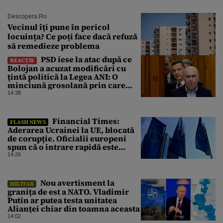
Descopera.ro
Vecinul îți pune în pericol
locuința? Ce poți face dacă refuză
să remedieze problema
PSD iese la atac după ce
REACȚIE
Bolojan a acuzat modificări cu
țintă politică la Legea ANI: O
minciună grosolană prin care
încearcă să acopere culpa PNL-
14:38
USR
Financial Times:
FLASH NEWS
Aderarea Ucrainei la UE, blocată
de corupție. Oficialii europeni
spun că o intrare rapidă este
imposibilă
14:26
Nou avertisment la
MILITAR
granița de est a NATO. Vladimir
Putin ar putea testa unitatea
Alianței chiar din toamna aceasta
14:02