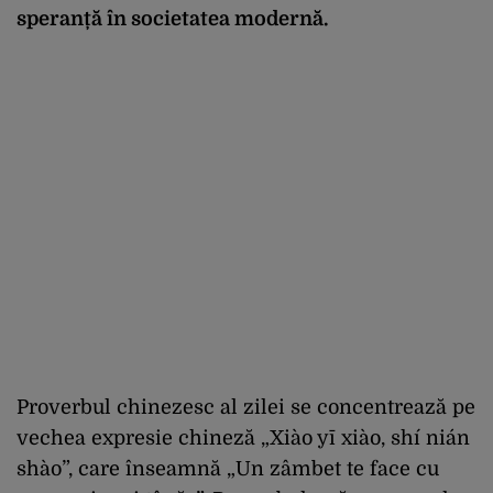
speranță în societatea modernă.
Proverbul chinezesc al zilei se concentrează pe
vechea expresie chineză „Xiào yī xiào, shí nián
shào”, care înseamnă „Un zâmbet te face cu