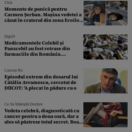
Click
Momente de panică pentru
Carmen Șerban. Mașina vedetei a
căzut în craterul din zona Eroilor:
„M-am speriat foarte tare”
Digi24
Medicamentele Colebil și
Panzcebil au fost retrase din
farmaciile din România.
Explicația dată de Agenția
Națională a Medicamentului
Cancan.ro
Episodul extrem din dosarul lui
Cătălin Avramescu, cercetat de
DIICOT: 'A plecat în pădure cu o
Ce Se Întâmplă Doctore
Vedeta celebră, diagnosticată cu
cancer pentru a doua oară, dar a
ales să păstreze totul secret. Boala
a fost descoperită la un control de