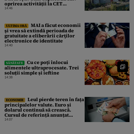
oprirea activității la CET
Grozăvești
14:46
MAI a făcut economii
ULTIMA ORĂ
şi vrea să extindă perioada de
gratuitate a eliberării cărţilor
electronice de identitate
14:40
Cu ce poți înlocui
SĂNĂTATE
alimentele ultraprocesate. Trei
soluții simple și ieftine
14:38
Leul pierde teren în fața
ECONOMIE
principalelor valute. Euro și
dolarul continuă să crească.
Cursul de referință anunțat
pentru vineri de BNR
14:07