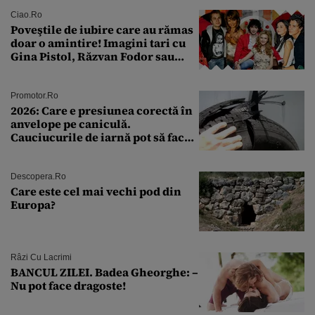
rutină
Ciao.ro
Poveştile de iubire care au rămas
doar o amintire! Imagini tari cu
Gina Pistol, Răzvan Fodor sau
Andra Măruţă şi foştii parteneri
Promotor.ro
2026: Care e presiunea corectă în
anvelope pe caniculă.
Cauciucurile de iarnă pot să facă
explozie la peste 40°C?
Descopera.ro
Care este cel mai vechi pod din
Europa?
Râzi Cu Lacrimi
BANCUL ZILEI. Badea Gheorghe: –
Nu pot face dragoste!