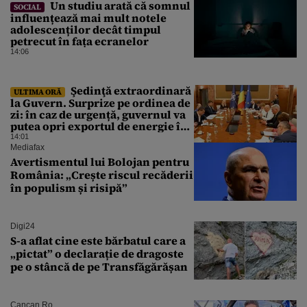
Un studiu arată că somnul
SOCIAL
influențează mai mult notele
adolescenților decât timpul
petrecut în fața ecranelor
14:06
Şedinţă extraordinară
ULTIMA ORĂ
la Guvern. Surprize pe ordinea de
zi: în caz de urgență, guvernul va
putea opri exportul de energie în
afara țării
14:01
Mediafax
Avertismentul lui Bolojan pentru
România: „Crește riscul recăderii
în populism și risipă”
Digi24
S-a aflat cine este bărbatul care a
„pictat” o declarație de dragoste
pe o stâncă de pe Transfăgărășan
Cancan.ro