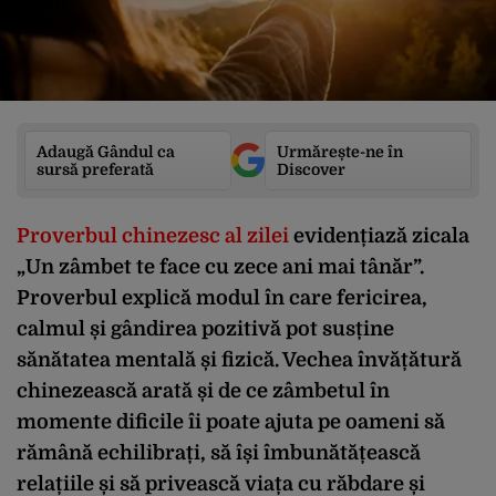
Adaugă Gândul ca
Urmărește-ne în
sursă preferată
Discover
Proverbul chinezesc al zilei
evidențiază zicala
„Un zâmbet te face cu zece ani mai tânăr”.
Proverbul explică modul în care fericirea,
calmul și gândirea pozitivă pot susține
sănătatea mentală și fizică. Vechea învățătură
chinezească arată și de ce zâmbetul în
momente dificile îi poate ajuta pe oameni să
rămână echilibrați, să își îmbunătățească
relațiile și să privească viața cu răbdare și