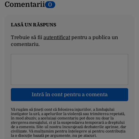
Comentarii
0
LASĂ UN RĂSPUNS
Trebuie să fii
autentificat
pentru a publica un
comentariu.
Intră în cont pentru a comenta
Vă rugăm să țineți cont că folosirea injuriilor, a limbajului
instigator la ură, a apelurilor la violență sau trimiterea repetată,
în mod abuziv, a aceluiași comentariu pot duce nu doar la
ștergerea mesajului, ci și la suspendarea temporară a dreptului
de a comenta. Site-ul nostru încurajează dezbaterile aprinse, dar
civilizate. Vă mulțumim pentru înțelegere și pentru contribuția
la o discuție bazată pe argumente, nu pe atacuri.