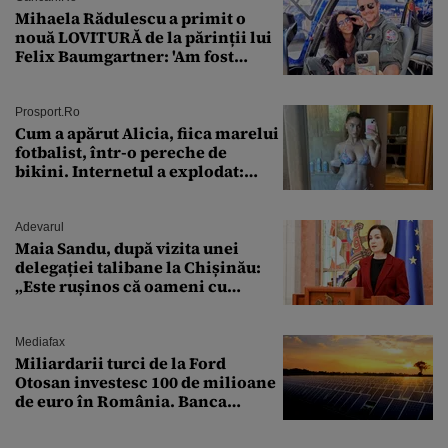
Mihaela Rădulescu a primit o
nouă LOVITURĂ de la părinții lui
Felix Baumgartner: 'Am fost
ȘTEARSĂ complet din
Prosport.ro
Cum a apărut Alicia, fiica marelui
fotbalist, într-o pereche de
bikini. Internetul a explodat:
„Zeiță superbă!”
Adevarul
Maia Sandu, după vizita unei
delegației talibane la Chișinău:
„Este rușinos că oameni cu
funcții înalte nu se
documentează”
Mediafax
Miliardarii turci de la Ford
Otosan investesc 100 de milioane
de euro în România. Banca
Transilvania le acordă o
finanțare uriașă