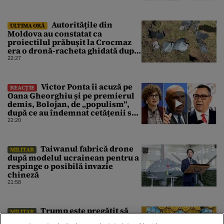
Autoritățile din
ULTIMA ORĂ
Moldova au constatat ca
proiectilul prăbușit la Crocmaz
era o dronă-racheta ghidată după
finalizarea primei investigații
22:27
Victor Ponta îi acuză pe
REACȚIE
Oana Gheorghiu și pe premierul
demis, Bolojan, de „populism”,
după ce au îndemnat cetățenii să
reducă consumul energetic
22:20
⁠Taiwanul fabrică drone
MILITAR
după modelul ucrainean pentru a
respinge o posibilă invazie
chineză
21:58
Trump este pregătit să
MILITAR
pună capăt războiului cu Iranul