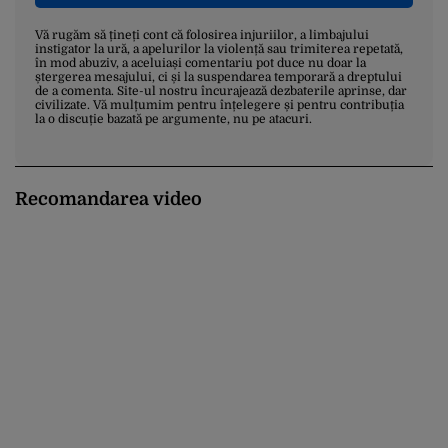
Vă rugăm să țineți cont că folosirea injuriilor, a limbajului
instigator la ură, a apelurilor la violență sau trimiterea repetată,
în mod abuziv, a aceluiași comentariu pot duce nu doar la
ștergerea mesajului, ci și la suspendarea temporară a dreptului
de a comenta. Site-ul nostru încurajează dezbaterile aprinse, dar
civilizate. Vă mulțumim pentru înțelegere și pentru contribuția
la o discuție bazată pe argumente, nu pe atacuri.
Recomandarea video