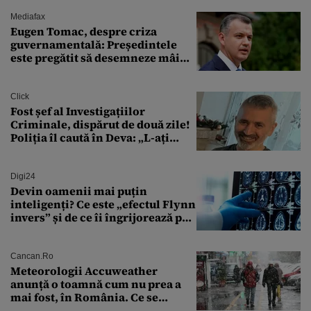
Mediafax
Eugen Tomac, despre criza
guvernamentală: Președintele
este pregătit să desemneze mâine
un candidat
Click
Fost șef al Investigațiilor
Criminale, dispărut de două zile!
Poliția îl caută în Deva: „L-ați
văzut?”
Digi24
Devin oamenii mai puțin
inteligenți? Ce este „efectul Flynn
invers” și de ce îi îngrijorează pe
cercetători
Cancan.ro
Meteorologii Accuweather
anunță o toamnă cum nu prea a
mai fost, în România. Ce se
întâmplă în septembrie,