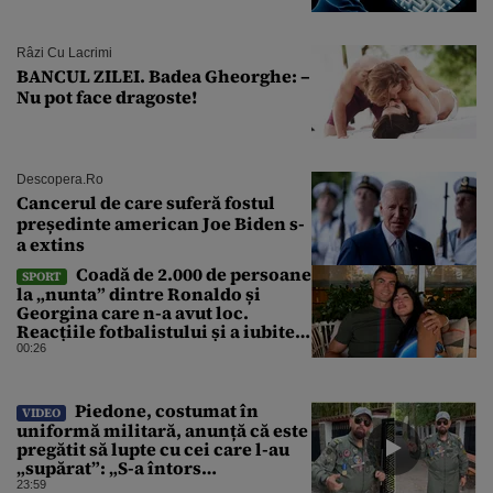
Râzi Cu Lacrimi
BANCUL ZILEI. Badea Gheorghe: –
Nu pot face dragoste!
Descopera.ro
Cancerul de care suferă fostul
președinte american Joe Biden s-
a extins
Coadă de 2.000 de persoane
SPORT
la „nunta” dintre Ronaldo și
Georgina care n-a avut loc.
Reacțiile fotbalistului și a iubitei
sale pe social media
00:26
Piedone, costumat în
VIDEO
uniformă militară, anunță că este
pregătit să lupte cu cei care l-au
„supărat”: „S-a întors
boomerangul”
23:59