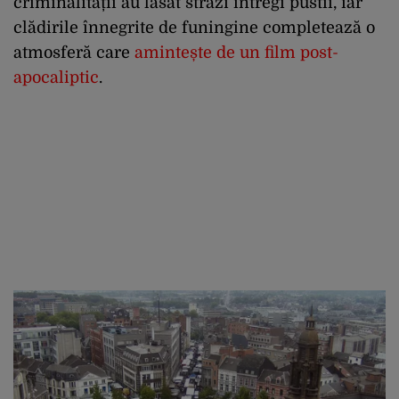
criminalității au lăsat străzi întregi pustii, iar
clădirile înnegrite de funingine completează o
atmosferă care
amintește de un film post-
apocaliptic
.