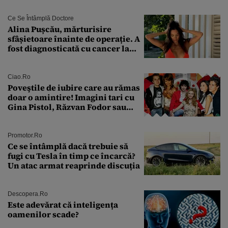
octombrie și noiembrie 2026, în
București. Pe ce dată ninge
Ce Se Întâmplă Doctore
Alina Pușcău, mărturisire
sfâșietoare înainte de operație. A
fost diagnosticată cu cancer la
sân în metastază: „Este singurul
tratament care o să mă ajute să
îmi salvez viața”
Ciao.ro
Poveştile de iubire care au rămas
doar o amintire! Imagini tari cu
Gina Pistol, Răzvan Fodor sau
Andra Măruţă şi foştii parteneri
Promotor.ro
Ce se întâmplă dacă trebuie să
fugi cu Tesla în timp ce încarcă?
Un atac armat reaprinde discuția
Descopera.ro
Este adevărat că inteligența
oamenilor scade?