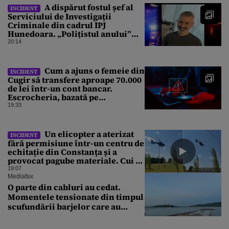
A dispărut fostul șef al
INCIDENT
Serviciului de Investigații
Criminale din cadrul IPJ
Hunedoara. „Polițistul anului”
este de negăsit de 2 zile
20:14
Cum a ajuns o femeie din
INCIDENT
Cugir să transfere aproape 70.000
de lei într-un cont bancar.
Escrocheria, bazată pe
Inteligența Artificială
19:33
Un elicopter a aterizat
INCIDENT
fără permisiune într-un centru de
echitație din Constanța și a
provocat pagube materiale. Cui ar
aparține aparatul de zbor
19:07
Mediafax
O parte din cabluri au cedat.
Momentele tensionate din timpul
scufundării barjelor care au
salvat Reactorul 2 de la
Cernavodă