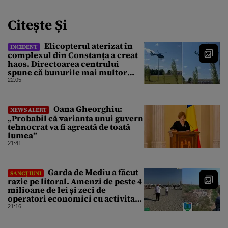
Citește Și
Elicopterul aterizat în
INCIDENT
complexul din Constanța a creat
haos. Directoarea centrului
spune că bunurile mai multor
clienți ar fi dispărut
22:05
Oana Gheorghiu:
NEWS ALERT
„Probabil că varianta unui guvern
tehnocrat va fi agreată de toată
lumea”
21:41
Garda de Mediu a făcut
SANCȚIUNI
razie pe litoral. Amenzi de peste 4
milioane de lei și zeci de
operatori economici cu activitate
suspendată
21:16