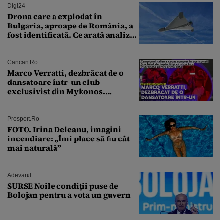
Digi24
Drona care a explodat în
Bulgaria, aproape de România, a
fost identificată. Ce arată analiza
preliminară a epavei
Cancan.ro
Marco Verratti, dezbrăcat de o
dansatoare într-un club
exclusivist din Mykonos.
Campionul italian a cedat
complet în fața ispitei!
Prosport.ro
FOTO. Irina Deleanu, imagini
incendiare: „Îmi place să fiu cât
mai naturală”
Adevarul
SURSE Noile condiții puse de
Bolojan pentru a vota un guvern