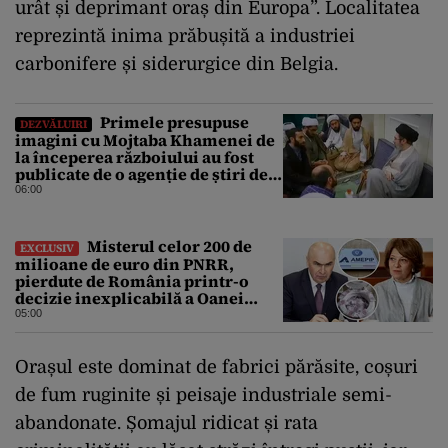
urât și deprimant oraș din Europa”. Localitatea
reprezintă inima prăbușită a industriei
carbonifere și siderurgice din Belgia.
Primele presupuse
DEZVĂLUIRI
imagini cu Mojtaba Khamenei de
la începerea războiului au fost
publicate de o agenție de știri de
stat din Iran
06:00
Misterul celor 200 de
EXCLUSIV
milioane de euro din PNRR,
pierdute de România printr-o
decizie inexplicabilă a Oanei
Gheorghiu. Ultima hotărâre de
05:00
guvern ar încerca să repare
greșeala vicepremierului
Orașul este dominat de fabrici părăsite, coșuri
de fum ruginite și peisaje industriale semi-
abandonate. Șomajul ridicat și rata