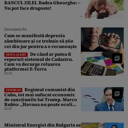
BANCUL ZILEI. Badea Gheorghe: –
Nu pot face dragoste!
Descopera.ro
Cum se manifestă depresia
zâmbitoare și ce trebuie să știe
cei din jur pentru a o recunoaște
De când ar putea fi
NEWS ALERT
repornit sistemul de Cadastru.
Cum va decurge reluarea
platformei E-Terra
21:12
Regimul comunist din
TENSIUNI
Cuba, tot mai sufocat economic
de sancțiunile lui Trump. Marco
Rubio: „Havana nu poate ocoli
sancțiunile prin mimat reforme”
21:07
Ministrul Energiei din Bulgaria se