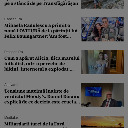
pe o stâncă de pe Transfăgărășan
Cancan.ro
Mihaela Rădulescu a primit o
nouă LOVITURĂ de la părinții lui
Felix Baumgartner: 'Am fost
ȘTEARSĂ complet din
Prosport.ro
Cum a apărut Alicia, fiica marelui
fotbalist, într-o pereche de
bikini. Internetul a explodat:
„Zeiță superbă!”
Adevarul
Tensiune maximă înainte de
verdictul Moody’s. Daniel Dăianu
explică de ce decizia este crucială
pentru economia României
Mediafax
Miliardarii turci de la Ford