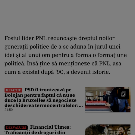
Fostul lider PNL recunoaște dreptul noilor
generații politice de a se aduna în jurul unei
idei și al unui om pentru a forma o formațiune
politică. Însă ține să menționeze că PNL, așa
cum a existat după ’90, a devenit istorie.
PSD îl ironizează pe
REACȚIE
Bolojan pentru faptul că nu se
duce la Bruxelles să negocieze
deschiderea termocentralelor:
„Pentru că a dat afară
21:50
translatorii”
Financial Times:
DEZVĂLUIRI
Traficanții de droguri din