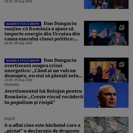
16:33, 06 Aug 2026
Dan Dungaciu
MARIUS TUCĂ SHOW
susține că România a ajuns să
importe energie din Ucraina din
cauza eșecului clasei politice:
Este bilanțul politic al ultimilor
08:00, 06 Aug 2026
ani
Dan Dungaciu
MARIUS TUCĂ SHOW
avertizează asupra crizei
energetice: „Când ai un vulcan
deasupra, nu stai să găsești soluții
cu leucoplast”
23:00, 05 Aug 2026
Mediafax
Avertismentul lui Bolojan pentru
România: „Crește riscul recăderii
în populism și risipă”
Digi24
S-a aflat cine este bărbatul care a
„pictat” o declarație de dragoste