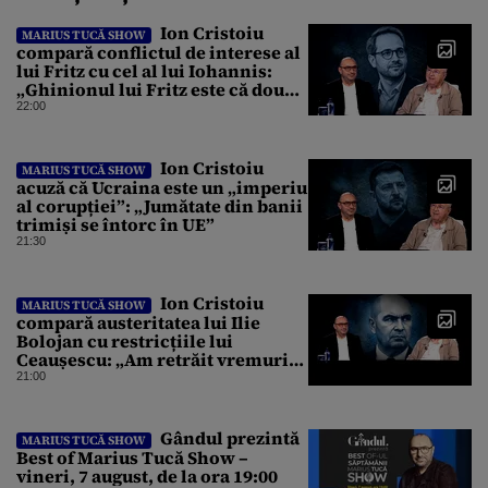
Ion Cristoiu
MARIUS TUCĂ SHOW
compară conflictul de interese al
lui Fritz cu cel al lui Iohannis:
„Ghinionul lui Fritz este că două
instanțe l-au declarat
22:00
incompatibil”
Ion Cristoiu
MARIUS TUCĂ SHOW
acuză că Ucraina este un „imperiu
al corupției”: „Jumătate din banii
trimiși se întorc în UE”
21:30
Ion Cristoiu
MARIUS TUCĂ SHOW
compară austeritatea lui Ilie
Bolojan cu restricțiile lui
Ceaușescu: „Am retrăit vremurile
tinereții”
21:00
Gândul prezintă
MARIUS TUCĂ SHOW
Best of Marius Tucă Show –
vineri, 7 august, de la ora 19:00