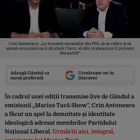
Crin Antonescu: „Le transmit oamenilor din PNL să se ridice și să
spună ceva până nu îi dă afară Ciucu, să știe că pleacă pe 2 picioare
din partid”
Adaugă Gândul ca
Urmărește-ne în
sursă preferată
Discover
În cadrul unei ediții transmise live de Gândul a
emisiunii „Marius Tucă Show”, Crin Antonescu
a făcut un apel la demnitate și identitate
ideologică adresat membrilor Partidului
Național Liberal.
Urmăriți aici, integral,