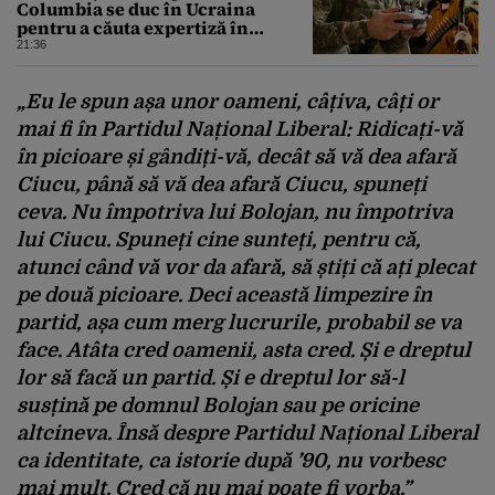
Columbia se duc în Ucraina
pentru a căuta expertiză în
domeniul dronelor
21:36
„Eu le spun așa unor oameni, câțiva, câți or
mai fi în Partidul Național Liberal:
Ridicați-vă
în picioare și gândiți-vă, decât să vă dea afară
Ciucu, până să vă dea afară Ciucu, spuneți
ceva.
Nu împotriva lui Bolojan, nu împotriva
lui Ciucu. Spuneți cine sunteți, pentru că,
atunci când vă vor da afară, să știți că ați plecat
pe două picioare. Deci această limpezire în
partid, așa cum merg lucrurile, probabil se va
face. Atâta cred oamenii, asta cred. Și e dreptul
lor să facă un partid. Și e dreptul lor să-l
susțină pe domnul Bolojan sau pe oricine
altcineva. Însă despre Partidul Național Liberal
ca identitate, ca istorie după ’90, nu vorbesc
mai mult. Cred că nu mai poate fi vorba.”