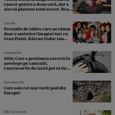
cancer pentru a doua oară, dar a
ales să păstreze totul secret. Boala
a fost descoperită la un control de
rutină
Ciao.ro
Poveştile de iubire care au rămas
doar o amintire! Imagini tari cu
Gina Pistol, Răzvan Fodor sau
Andra Măruţă şi foştii parteneri
Promotor.ro
2026: Care e presiunea corectă în
anvelope pe caniculă.
Cauciucurile de iarnă pot să facă
explozie la peste 40°C?
Descopera.ro
Care este cel mai vechi pod din
Europa?
Râzi Cu Lacrimi