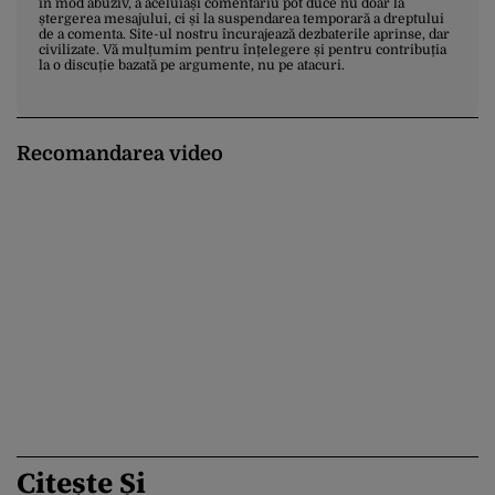
în mod abuziv, a aceluiași comentariu pot duce nu doar la
ștergerea mesajului, ci și la suspendarea temporară a dreptului
de a comenta. Site-ul nostru încurajează dezbaterile aprinse, dar
civilizate. Vă mulțumim pentru înțelegere și pentru contribuția
la o discuție bazată pe argumente, nu pe atacuri.
Recomandarea video
Citește Și