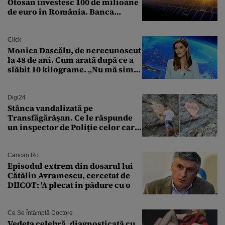
Otosan investesc 100 de milioane
de euro în România. Banca
Transilvania le acordă o
finanțare uriașă
Click
Monica Dascălu, de nerecunoscut
la 48 de ani. Cum arată după ce a
slăbit 10 kilograme. „Nu mă simt
bine în această perioadă”
Digi24
Stânca vandalizată pe
Transfăgărășan. Ce le răspunde
un inspector de Poliție celor care
întreabă: „Dar ce a făcut?”
Cancan.ro
Episodul extrem din dosarul lui
Cătălin Avramescu, cercetat de
DIICOT: 'A plecat în pădure cu o
Ce Se Întâmplă Doctore
Vedeta celebră, diagnosticată cu