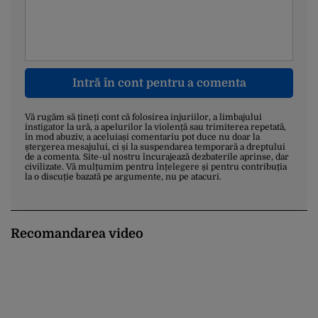
Intră în cont pentru a comenta
Vă rugăm să țineți cont că folosirea injuriilor, a limbajului
instigator la ură, a apelurilor la violență sau trimiterea repetată,
în mod abuziv, a aceluiași comentariu pot duce nu doar la
ștergerea mesajului, ci și la suspendarea temporară a dreptului
de a comenta. Site-ul nostru încurajează dezbaterile aprinse, dar
civilizate. Vă mulțumim pentru înțelegere și pentru contribuția
la o discuție bazată pe argumente, nu pe atacuri.
Recomandarea video