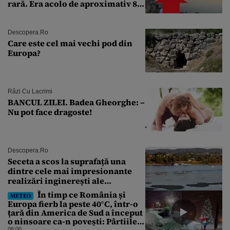
rară. Era acolo de aproximativ 80
de ani
Descopera.ro
Care este cel mai vechi pod din
Europa?
Râzi Cu Lacrimi
BANCUL ZILEI. Badea Gheorghe: –
Nu pot face dragoste!
Descopera.ro
Seceta a scos la suprafață una
dintre cele mai impresionante
realizări inginerești ale
Imperiului Roman
În timp ce România și
METEO
Europa fierb la peste 40°C, într-o
țară din America de Sud a început
o ninsoare ca-n povești: Pârtiile
s-au umplut de schiori
06:00