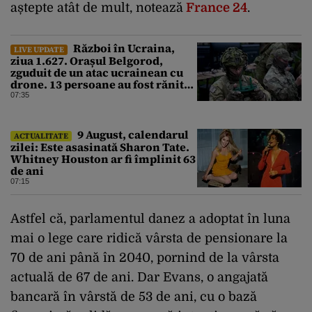
aștepte atât de mult, notează
France 24
.
Război în Ucraina,
LIVE UPDATE
ziua 1.627. Orașul Belgorod,
zguduit de un atac ucrainean cu
drone. 13 persoane au fost rănite
și mai multe clădiri, incendiate
07:35
9 August, calendarul
ACTUALITATE
zilei: Este asasinată Sharon Tate.
Whitney Houston ar fi împlinit 63
de ani
07:15
Astfel că, parlamentul danez a adoptat în luna
mai o lege care ridică vârsta de pensionare la
70 de ani până în 2040, pornind de la vârsta
actuală de 67 de ani. Dar Evans, o angajată
bancară în vârstă de 53 de ani, cu o bază