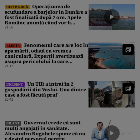
partid, Emil Boc
Operațiunea de
ULTIMA ORĂ
scufundare a barjelor în Dunăre a
fost finalizată după 7 ore. Apele
Române anunță când vor fi
simțite efectele
21:56
Fenomenul care are loc în
ALERTĂ
apa mării, odată cu vremea
caniculară. Experții avertizează
asupra pericolului la care
oamenii pot fi expuși
21:17
Un TIR a intrat în 2
INCIDENT
gospodării din Vaslui. Una dintre
case a fost făcută praf
20:41
Guvernul crede că sunt
BILANȚ
mulţi angajaţi în sănătate.
Alexandru Rogobete spune că nu
e destul personal pentru