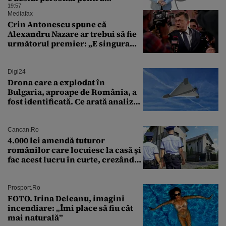
combaterea infecţiilor
19:57
nosocomiale
Mediafax
Crin Antonescu spune că
Alexandru Nazare ar trebui să fie
următorul premier: „E singura
soluție”
Digi24
Drona care a explodat în
Bulgaria, aproape de România, a
fost identificată. Ce arată analiza
preliminară a epavei
Cancan.ro
4.000 lei amendă tuturor
românilor care locuiesc la casă și
fac acest lucru în curte, crezând
că nu îi vede nimeni
Prosport.ro
FOTO. Irina Deleanu, imagini
incendiare: „Îmi place să fiu cât
mai naturală”