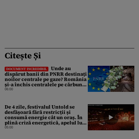
Citește Și
Unde au
DOCUMENT INCREDIBIL
dispărut banii din PNRR destinați
noilor centrale pe gaze? România
și-a închis centralele pe cărbune
în ritm galopant, dar nu a pus
06:00
nimic în loc. 20 milioane de euro
s-au dus pe apa sâmbetei
De 4 zile, festivalul Untold se
desfășoară fără restricții și
consumă energie cât un oraș. În
plină criză energetică, apelul lui
Bolojan de economisire a
05:00
energiei nu s-a auzit la Cluj, în
orașul condus de colegul de