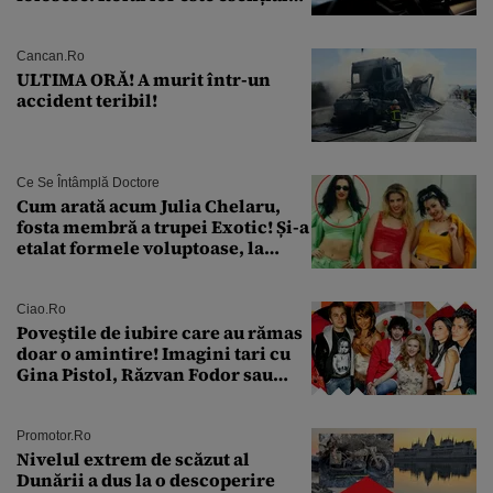
pentru siguranța mașinii
Cancan.ro
ULTIMA ORĂ! A murit într-un
accident teribil!
Ce Se Întâmplă Doctore
Cum arată acum Julia Chelaru,
fosta membră a trupei Exotic! Și-a
etalat formele voluptoase, la
aproape 50 de ani
Ciao.ro
Poveştile de iubire care au rămas
doar o amintire! Imagini tari cu
Gina Pistol, Răzvan Fodor sau
Andra Măruţă şi foştii parteneri
Promotor.ro
Nivelul extrem de scăzut al
Dunării a dus la o descoperire