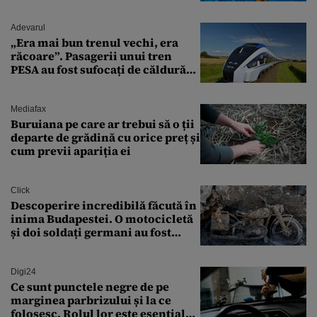
Adevarul
„Era mai bun trenul vechi, era
răcoare”. Pasagerii unui tren
PESA au fost sufocați de căldură
pe ruta București-Constanța
Mediafax
Buruiana pe care ar trebui să o ții
departe de grădină cu orice preț și
cum previi apariția ei
Click
Descoperire incredibilă făcută în
inima Budapestei. O motocicletă
și doi soldați germani au fost
găsiți în Dunăre
Digi24
Ce sunt punctele negre de pe
marginea parbrizului și la ce
folosesc. Rolul lor este esențial