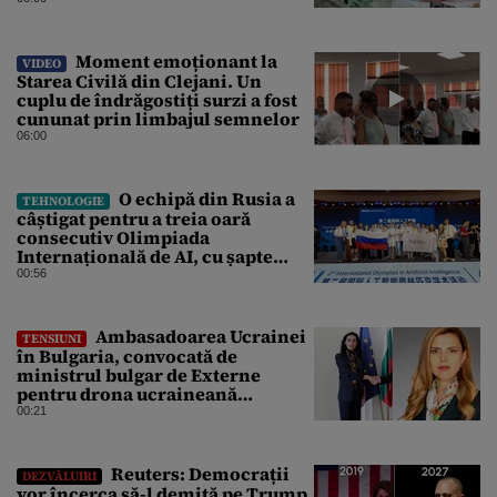
Moment emoționant la
VIDEO
Starea Civilă din Clejani. Un
cuplu de îndrăgostiți surzi a fost
cununat prin limbajul semnelor
06:00
O echipă din Rusia a
TEHNOLOGIE
câștigat pentru a treia oară
consecutiv Olimpiada
Internațională de AI, cu șapte
medalii din aur și una de bronz
00:56
Ambasadoarea Ucrainei
TENSIUNI
în Bulgaria, convocată de
ministrul bulgar de Externe
pentru drona ucraineană
prăbușită în apropierea
00:21
infrastructurii critice
Reuters: Democrații
DEZVĂLUIRI
vor încerca să-l demită pe Trump