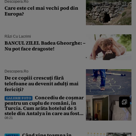
Descopera.ro
Care este cel mai vechi pod din
Europa?
Râzi Cu Lacrimi
BANCUL ZILEI. Badea Gheorghe: –
Nu pot face dragoste!
Descopera.ro
De ce copiii crescuți fără
telefoane au devenit adulți mai
fericiți?
Concediu de coșmar
GALERIE FOTO
pentru un cuplu de români, în
Turcia. Cum arăta hotelul de 5
stele din Antalya în care au fost
cazați
08:21
Când vine toamna în
METEO