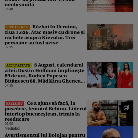
neobișnuită
07:48
Război în Ucraina,
LIVE UPDATE
ziua 1.626. Atac masiv cu drone și
rachete asupra Kievului. Trei
persoane au fost ucise
07:35
8 August, calendarul
ACTUALITATE
zilei: Dustin Hoffman împlinește
89 de ani, Rodica Popescu
Bitănescu 88. Mădălina Ghenea
face 39 de ani
07:15
Ce a ajuns să facă, la
EXCLUSIV
pușcărie, temutul Bebino. Liderul
interlop bucureștean, trimis la
reeducare
05:00
Mediafax
Avertismentul lui Bolojan pentru