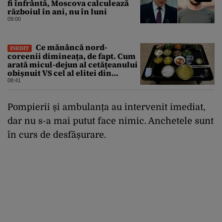
fi înfrântă, Moscova calculează
războiul în ani, nu în luni
09:00
Ce mănâncă nord-
INEDIT
coreenii dimineața, de fapt. Cum
arată micul-dejun al cetățeanului
obișnuit VS cel al elitei din
Phenian
08:41
Pompierii și ambulanța au intervenit imediat,
dar nu s-a mai putut face nimic. Anchetele sunt
în curs de desfășurare.