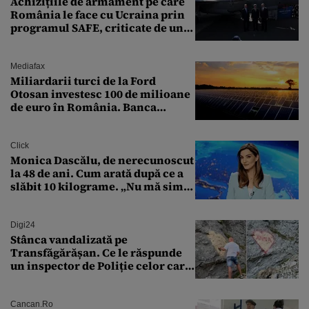
Achizițiile de armament pe care
România le face cu Ucraina prin
programul SAFE, criticate de un
expert în securitate: „Nu știm ce
arme ne trebuie”
Mediafax
Miliardarii turci de la Ford
Otosan investesc 100 de milioane
de euro în România. Banca
Transilvania le acordă o
finanțare uriașă
Click
Monica Dascălu, de nerecunoscut
la 48 de ani. Cum arată după ce a
slăbit 10 kilograme. „Nu mă simt
bine în această perioadă”
Digi24
Stânca vandalizată pe
Transfăgărășan. Ce le răspunde
un inspector de Poliție celor care
întreabă: „Dar ce a făcut?”
Cancan.ro