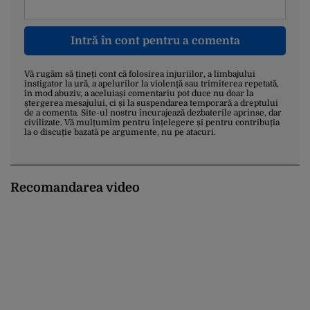
Intră în cont pentru a comenta
Vă rugăm să țineți cont că folosirea injuriilor, a limbajului
instigator la ură, a apelurilor la violență sau trimiterea repetată,
în mod abuziv, a aceluiași comentariu pot duce nu doar la
ștergerea mesajului, ci și la suspendarea temporară a dreptului
de a comenta. Site-ul nostru încurajează dezbaterile aprinse, dar
civilizate. Vă mulțumim pentru înțelegere și pentru contribuția
la o discuție bazată pe argumente, nu pe atacuri.
Recomandarea video