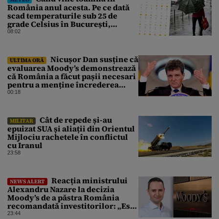
România anul acesta. Pe ce dată
scad temperaturile sub 25 de
grade Celsius în București,
potrivit meteorologilor
08:02
Accuweather
Nicușor Dan susține că
ULTIMA ORĂ
evaluarea Moody’s demonstrează
că România a făcut pașii necesari
pentru a menține încrederea
investitorilor: „Totuși,
00:18
perspectiva rămâne rezervată”
Cât de repede și-au
MILITAR
epuizat SUA și aliații din Orientul
Mijlociu rachetele în conflictul
cu Iranul
23:58
Reacția ministrului
NEWS ALERT
Alexandru Nazare la decizia
Moody’s de a păstra România
recomandată investitorilor: „Este
un răgaz, dar în niciun caz un
23:44