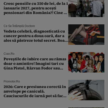
Cresc pensiile cu 350 de lei, de la 1
ianuarie 2027, pentru acești
pensionari din România?! Cine se
încadrează și care este singura
condiție
Ce Se Întâmplă Doctore
Vedeta celebră, diagnosticată cu
cancer pentru a doua oară, dar a
ales să păstreze totul secret. Boala
a fost descoperită la un control de
rutină
Ciao.ro
Poveştile de iubire care au rămas
doar o amintire! Imagini tari cu
Gina Pistol, Răzvan Fodor sau
Andra Măruţă şi foştii parteneri
Promotor.ro
2026: Care e presiunea corectă în
anvelope pe caniculă.
Cauciucurile de iarnă pot să facă
explozie la peste 40°C?