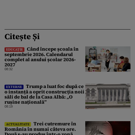
Citește Și
Când începe școala în
EDUCAȚIE
septembrie 2026. Calendarul
complet al anului școlar 2026-
2027
08:32
Trump a luat foc după ce
EXTERNE
o instanță a oprit construcția noii
săli de bal de la Casa Albă: „O
rușine națională”
08:19
Trei cutremure în
ACTUALITATE
România în numai câteva ore.
Două s-au produs într-o zonă