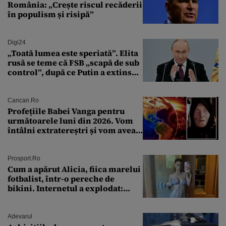
România: „Crește riscul recăderii
în populism și risipă”
Digi24
„Toată lumea este speriată”. Elita
rusă se teme că FSB „scapă de sub
control”, după ce Putin a extins
puterea serviciului
Cancan.ro
Profețiile Babei Vanga pentru
următoarele luni din 2026. Vom
întâlni extratereștri și vom avea
un nou conflict global
Prosport.ro
Cum a apărut Alicia, fiica marelui
fotbalist, într-o pereche de
bikini. Internetul a explodat:
„Zeiță superbă!”
Adevarul