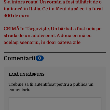
S-a
întors
roata
! Un
român
a
fost
tâlh
ărit
de o
italiancă
în
Italia. Ce
i
-a
f
ăcut
după
ce
i
-a
furat
400 de euro
CRIM
Ă
în
Târgovi
ște
. Un
bărbat
a
fost
ucis
pe
stradă
de un adolescent. A
doua
crimă
cu
același
scenariu
,
în
doar
câteva
zile
Comentarii
0
LASĂ UN RĂSPUNS
Trebuie să fii
autentificat
pentru a publica un
comentariu.