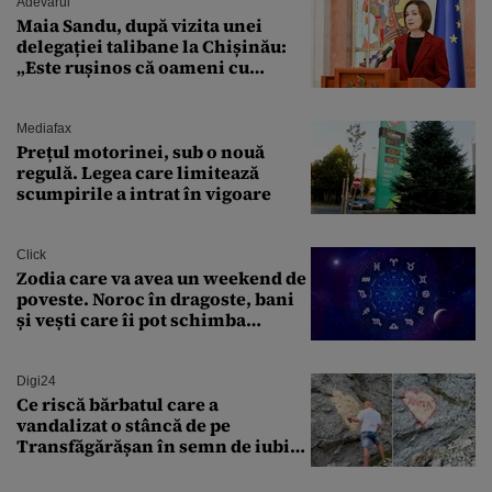
Adevarul
Maia Sandu, după vizita unei
delegației talibane la Chișinău:
„Este rușinos că oameni cu
funcții înalte nu se
documentează”
Mediafax
Prețul motorinei, sub o nouă
regulă. Legea care limitează
scumpirile a intrat în vigoare
Click
Zodia care va avea un weekend de
poveste. Noroc în dragoste, bani
și vești care îi pot schimba
viitorul
Digi24
Ce riscă bărbatul care a
vandalizat o stâncă de pe
Transfăgărășan în semn de iubire
față de „Anna”