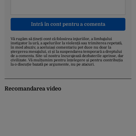
Intră în cont pentru a comenta
Vă rugăm să țineți cont că folosirea injuriilor, a limbajului
instigator la ură, a apelurilor la violență sau trimiterea repetată,
în mod abuziv, a aceluiași comentariu pot duce nu doar la
ștergerea mesajului, ci și la suspendarea temporară a dreptului
de a comenta. Site-ul nostru încurajează dezbaterile aprinse, dar
civilizate. Vă mulțumim pentru înțelegere și pentru contribuția
la o discuție bazată pe argumente, nu pe atacuri.
Recomandarea video