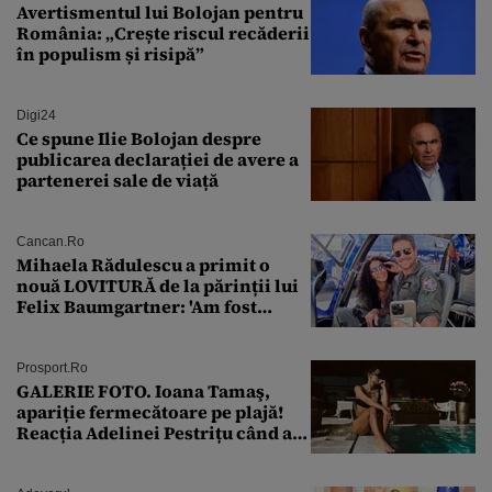
Avertismentul lui Bolojan pentru
România: „Crește riscul recăderii
în populism și risipă”
Digi24
Ce spune Ilie Bolojan despre
publicarea declarației de avere a
partenerei sale de viață
Cancan.ro
Mihaela Rădulescu a primit o
nouă LOVITURĂ de la părinții lui
Felix Baumgartner: 'Am fost
ȘTEARSĂ complet din
Prosport.ro
GALERIE FOTO. Ioana Tamaş,
apariție fermecătoare pe plajă!
Reacția Adelinei Pestrițu când a
văzut-o