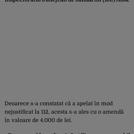
Deoarece
s-a
constatat
c
ă
a
apelat
în
mod
nejustificat
la 112,
acesta
s-a ales cu o
amend
ă
în
valoare
de 4.000 de lei.