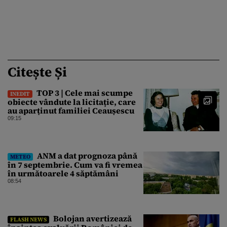
Citește Și
TOP 3 | Cele mai scumpe
INEDIT
obiecte vândute la licitație, care
au aparținut familiei Ceaușescu
09:15
ANM a dat prognoza până
METEO
în 7 septembrie. Cum va fi vremea
în următoarele 4 săptămâni
08:54
Bolojan avertizează
FLASH NEWS