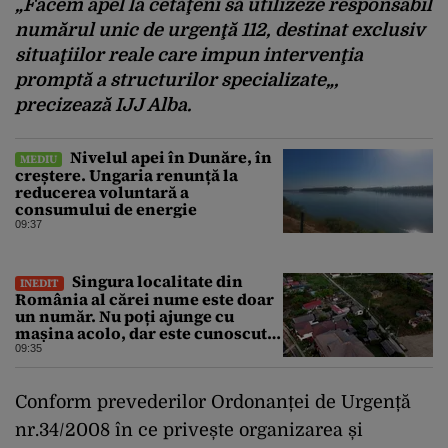
„
Facem
apel
la
cet
ăţeni
să
utilizeze
responsabil
numărul
unic
de
urgenţă
112,
destinat
exclusiv
situaţiilor
reale
care
impun
intervenţia
promptă
a
structurilor
specializate
„,
precizează
IJJ Alba.
Nivelul apei în Dunăre, în
MEDIU
creștere. Ungaria renunță la
reducerea voluntară a
consumului de energie
09:37
Singura localitate din
INEDIT
România al cărei nume este doar
un număr. Nu poți ajunge cu
mașina acolo, dar este cunoscută
în lumea întreagă
09:35
Conform
prevederilor
Ordonan
ț
ei
de
Urgen
ță
nr.34/2008
în
ce
prive
ș
te
organizarea
ș
i