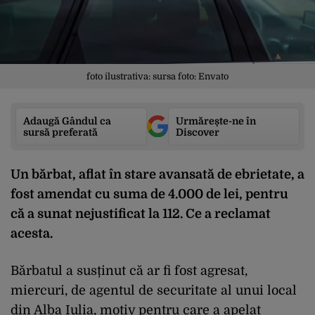
foto ilustrativa: sursa foto: Envato
Adaugă Gândul ca
Urmărește-ne în
sursă preferată
Discover
Un
b
ă
rbat
,
aflat
în
stare
avansat
ă
de
ebrietate
, a
fost
amendat
cu
suma
de 4.000 de lei,
pentru
c
ă
a
sunat
nejustificat
la 112. Ce a
reclamat
acesta
.
B
ă
rbatul
a
sus
ț
inut
c
ă
ar
fi
fost
agresat
,
miercuri
, de
agentul
de
securitate
al
unui
local
din Alba Iulia,
motiv
pentru
care a
apelat