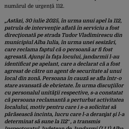
num
ă
rul
de
urgen
ță
112.
„
Ast
ăzi
, 30
iulie
2025,
în
urma
unui
apel
la 112,
patrula
de
interven
ţie
aflată
în
serviciu
a
fost
direc
ţionată
pe
strada
Tudor
Vladimirescu
din
municipiul
Alba Iulia,
în
urma
unei
sesiz
ări
,
care reclama
faptul
că
o
persoană
ar
fi
fost
agresată
.
Ajunşi
la
faţa
locului
,
jandarmii
l-au
identificat
pe
apelant
, care a
declarat
că
a
fost
agresat
de
către
un agent de
securitate
al
unui
local din
zonă
.
Persoana
în
cauz
ă
se
afla
într
-o
stare
avansat
ă
de
ebrietate
.
În
urma
discu
ţiilor
cu
personalul
unităţii
respective, s-a
constatat
că
persoana
reclamantă
a
perturbat
activitatea
localului
,
motiv
pentru
care
i
s-a
solicitat
să
părăsească
incinta
,
lucru
care l-a
deranjat
şi
l-a
determinat
să
sune
la 112″, a
transmis
Inspectoratul
Judeţean
de
Jandarmi
(IJJ) Alba.