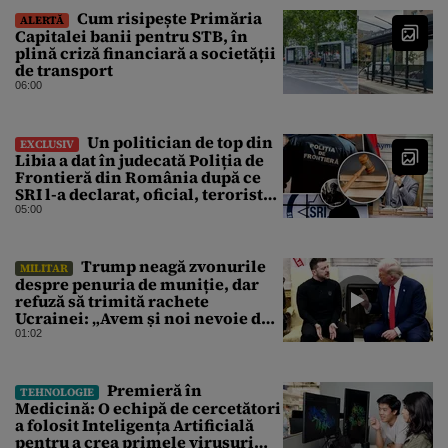
Cum risipește Primăria
ALERTĂ
Capitalei banii pentru STB, în
plină criză financiară a societății
de transport
06:00
Un politician de top din
EXCLUSIV
Libia a dat în judecată Poliția de
Frontieră din România după ce
SRI l-a declarat, oficial, terorist
ISIS
05:00
Trump neagă zvonurile
MILITAR
despre penuria de muniție, dar
refuză să trimită rachete
Ucrainei: „Avem și noi nevoie de
rachete”
01:02
Premieră în
TEHNOLOGIE
Medicină: O echipă de cercetători
a folosit Inteligența Artificială
pentru a crea primele virusuri