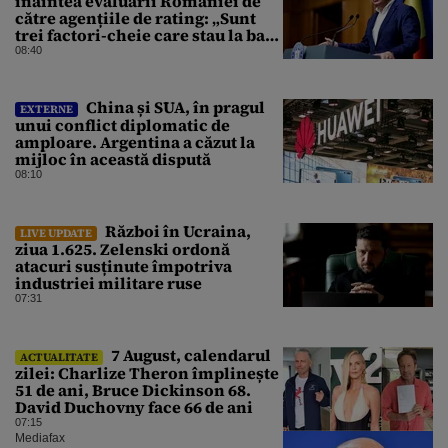
înaintea evaluării României de
către agențiile de rating: „Sunt
trei factori-cheie care stau la baza
acestor evaluări”
08:40
China și SUA, în pragul
EXTERNE
unui conflict diplomatic de
amploare. Argentina a căzut la
mijloc în această dispută
08:10
Război în Ucraina,
LIVE UPDATE
ziua 1.625. Zelenski ordonă
atacuri susținute împotriva
industriei militare ruse
07:31
7 August, calendarul
ACTUALITATE
zilei: Charlize Theron împlinește
51 de ani, Bruce Dickinson 68.
David Duchovny face 66 de ani
07:15
Mediafax