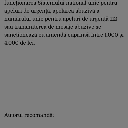
func
ț
ionarea
Sistemului
national
unic
pentru
apeluri
de
urgen
ță
,
apelarea
abuziv
ă
a
num
ă
rului
unic
pentru
apeluri
de
urgen
ță
112
sau
transmiterea
de
mesaje
abuzive
se
sanc
ț
ioneaz
ă
cu
amend
ă
cuprins
ă
între
1.000
ș
i
4.000 de lei.
Autorul recomandă: