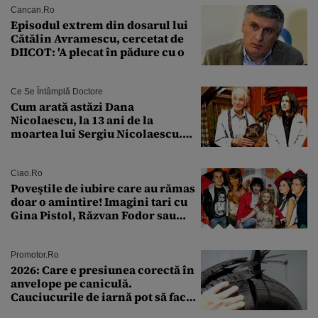
Cancan.ro
Episodul extrem din dosarul lui
Cătălin Avramescu, cercetat de
DIICOT: 'A plecat în pădure cu o
Ce Se Întâmplă Doctore
Cum arată astăzi Dana
Nicolaescu, la 13 ani de la
moartea lui Sergiu Nicolaescu.
Transformarea care i-a surprins
pe toți
Ciao.ro
Poveştile de iubire care au rămas
doar o amintire! Imagini tari cu
Gina Pistol, Răzvan Fodor sau
Andra Măruţă şi foştii parteneri
Promotor.ro
2026: Care e presiunea corectă în
anvelope pe caniculă.
Cauciucurile de iarnă pot să facă
explozie la peste 40°C?