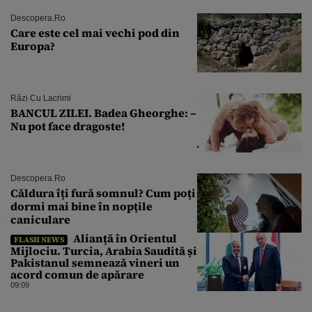
Descopera.ro
Care este cel mai vechi pod din
Europa?
Râzi Cu Lacrimi
BANCUL ZILEI. Badea Gheorghe: –
Nu pot face dragoste!
Descopera.ro
Căldura îți fură somnul? Cum poți
dormi mai bine în nopțile
caniculare
Alianță în Orientul
FLASH NEWS
Mijlociu. Turcia, Arabia Saudită și
Pakistanul semnează vineri un
acord comun de apărare
09:09