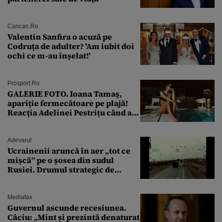
Cancan.ro
Valentin Sanfira o acuză pe
Codruța de adulter? 'Am iubit doi
ochi ce m-au înșelat!'
Prosport.ro
GALERIE FOTO. Ioana Tamaş,
apariție fermecătoare pe plajă!
Reacția Adelinei Pestrițu când a
văzut-o
Adevarul
Ucrainenii aruncă în aer „tot ce
mișcă” pe o șosea din sudul
Rusiei. Drumul strategic de
aprovizionare către Crimeea este
controlat complet
Mediafax
Guvernul ascunde recesiunea.
Câciu: „Mint și prezintă denaturat