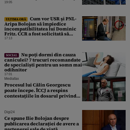
fi „consecințe financiare”
19:05
Cum vor USR şi PNL-
ULTIMA ORĂ
Aripa Bolojan să împiedice
incompatibilitatea lui Dominic
Fritz. CCR a fost solicitată să
intervină
17:13
Nu poți dormi din cauza
SOCIAL
caniculei? 7 trucuri recomandate
de specialiști pentru un somn mai
odihnitor
17:01
Mediafax
Procesul lui Călin Georgescu
poate începe. ÎCCJ a respins
contestațiile în dosarul privind
lovitura de stat
Digi24
Ce spune Ilie Bolojan despre
publicarea declarației de avere a
partenerei sale de viață