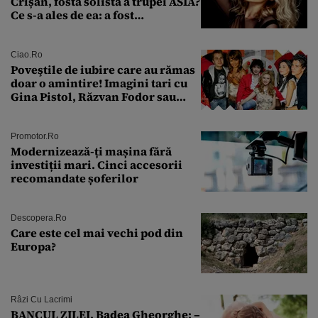
Crișan, fostă solistă a trupei ASIA?
Ce s-a ales de ea: a fost
condamnată la închisoare cu
suspendare. Ce acuzații i se aduc
Ciao.ro
Poveştile de iubire care au rămas
doar o amintire! Imagini tari cu
Gina Pistol, Răzvan Fodor sau
Andra Măruţă şi foştii parteneri
Promotor.ro
Modernizează-ți mașina fără
investiții mari. Cinci accesorii
recomandate șoferilor
Descopera.ro
Care este cel mai vechi pod din
Europa?
Râzi Cu Lacrimi
BANCUL ZILEI. Badea Gheorghe: –