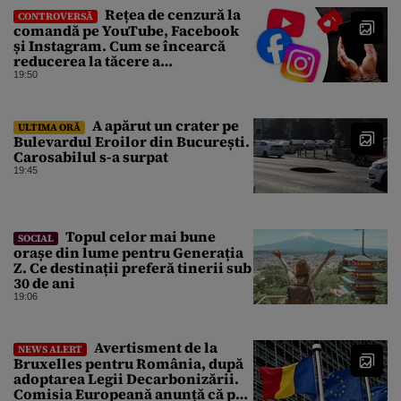
Rețea de cenzură la
CONTROVERSĂ
comandă pe YouTube, Facebook
și Instagram. Cum se încearcă
reducerea la tăcere a
investigațiilor de presă de pe
19:50
social media
A apărut un crater pe
ULTIMA ORĂ
Bulevardul Eroilor din București.
Carosabilul s-a surpat
19:45
Topul celor mai bune
SOCIAL
orașe din lume pentru Generația
Z. Ce destinații preferă tinerii sub
30 de ani
19:06
Avertisment de la
NEWS ALERT
Bruxelles pentru România, după
adoptarea Legii Decarbonizării.
Comisia Europeană anunță că pot