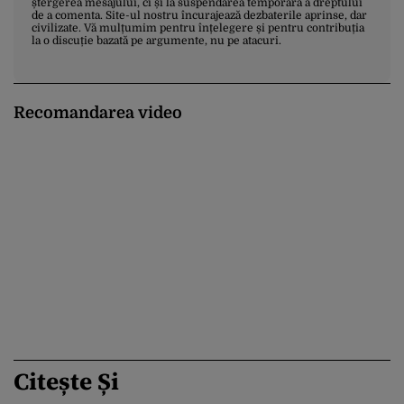
ștergerea mesajului, ci și la suspendarea temporară a dreptului
de a comenta. Site-ul nostru încurajează dezbaterile aprinse, dar
civilizate. Vă mulțumim pentru înțelegere și pentru contribuția
la o discuție bazată pe argumente, nu pe atacuri.
Recomandarea video
Citește Și