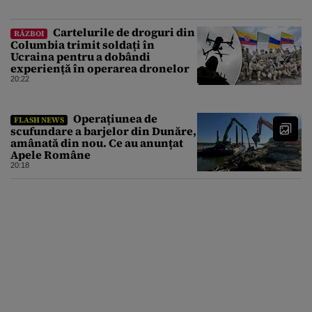
Cartelurile de droguri din
RĂZBOI
Columbia trimit soldați în
Ucraina pentru a dobândi
experiență în operarea dronelor
20:22
Operațiunea de
FLASH NEWS
scufundare a barjelor din Dunăre,
amânată din nou. Ce au anunțat
Apele Române
20:18