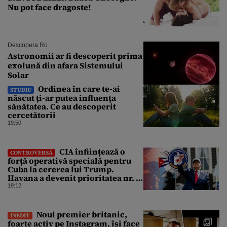
Nu pot face dragoste!
Descopera.ro
Astronomii ar fi descoperit prima
exolună din afara Sistemului
Solar
Ordinea în care te-ai
STUDIU
născut ți-ar putea influența
sănătatea. Ce au descoperit
cercetătorii
19:50
CIA înființează o
CONTROVERSĂ
forță operativă specială pentru
Cuba la cererea lui Trump.
Havana a devenit prioritatea nr. 1
alături de China, Iran și Rusia
19:12
Noul premier britanic,
INEDIT
foarte activ pe Instagram, își face