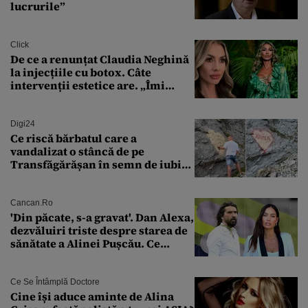
lucrurile”
Click
De ce a renunțat Claudia Neghină
la injecțiile cu botox. Câte
intervenții estetice are. „Îmi
îngheață fața”
Digi24
Ce riscă bărbatul care a
vandalizat o stâncă de pe
Transfăgărășan în semn de iubire
față de „Anna”
Cancan.ro
'Din păcate, s-a gravat'. Dan Alexa,
dezvăluiri triste despre starea de
sănătate a Alinei Pușcău. Ce
discuție au avut cu două zile în
urmă
Ce Se Întâmplă Doctore
Cine își aduce aminte de Alina