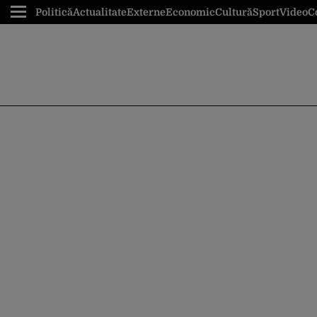
Politică
Actualitate
Externe
Economic
Cultură
Sport
Video
C