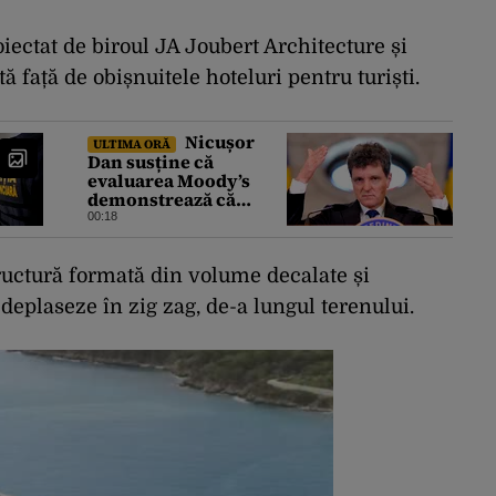
iectat de biroul JA Joubert Architecture și
ă față de obișnuitele hoteluri pentru turiști.
Nicușor
ULTIMA ORĂ
Dan susține că
evaluarea Moody’s
demonstrează că
România a făcut pașii
00:18
necesari pentru a
menține încrederea
investitorilor: „Totuși,
structură formată din volume decalate și
perspectiva rămâne
deplaseze în zig zag, de-a lungul terenului.
rezervată”