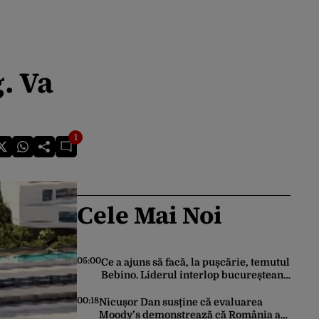
. Va
1
Cele Mai Noi
05:00
Ce a ajuns să facă, la pușcărie, temutul
Bebino. Liderul interlop bucureștean,
trimis la reeducare
00:18
Nicușor Dan susține că evaluarea
Moody’s demonstrează că România a