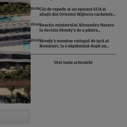
făcut pașii necesari pentru a menține
încrederea investitorilor: „Totuși,
23:58
Cât de repede și-au epuizat SUA și
perspectiva rămâne rezervată”
aliații din Orientul Mijlociu rachetele
în conflictul cu Iranul
23:44
Reacția ministrului Alexandru Nazare
la decizia Moody’s de a păstra
România recomandată investitorilor:
„Este un răgaz, dar în niciun caz un
23:44
Moody’s menține ratingul de țară al
motiv de relaxare”
României, la o săptămână după un
raport similar al agenției Fitch. Lipsa
unui guvern cu puteri depline,
principala vulnerabilitate din raport
Vezi toate articolele