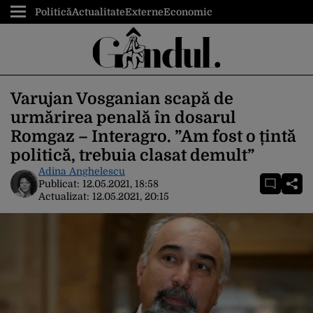
Politică
Actualitate
Externe
Economic
Varujan Vosganian scapă de
urmărirea penală în dosarul
Romgaz – Interagro. ”Am fost o țintă
politică, trebuia clasat demult”
Adina Anghelescu
Publicat:
12.05.2021, 18:58
Actualizat:
12.05.2021, 20:15