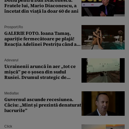
Fratele lui, Mario Diaconescu, a
încetat din viață la doar 60 de ani
Prosport.ro
GALERIE FOTO. Ioana Tamaş,
apariție fermecătoare pe plajă!
Reacția Adelinei Pestrițu când a
văzut-o
Adevarul
Ucrainenii aruncă în aer „tot ce
mișcă” pe o șosea din sudul
Rusiei. Drumul strategic de
aprovizionare către Crimeea este
controlat complet
Mediafax
Guvernul ascunde recesiunea.
Câciu: „Mint și prezintă denaturat
lucrurile”
Click