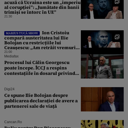
acuză că Ucraina este un „imperiu
al corupției”: „Jumătate din banii
trimiși se întorc în UE”
21:30
Ion Cristoiu
MARIUS TUCĂ SHOW
compară austeritatea lui Ilie
Bolojan cu restricțiile lui
Ceaușescu: „Am retrăit vremurile
tinereții”
21:00
Mediafax
Procesul lui Călin Georgescu
poate începe. ÎCCJ a respins
contestațiile în dosarul privind
lovitura de stat
Digi24
Ce spune Ilie Bolojan despre
publicarea declarației de avere a
partenerei sale de viață
Cancan.ro
Doliu pentru Dan Diaconescu.