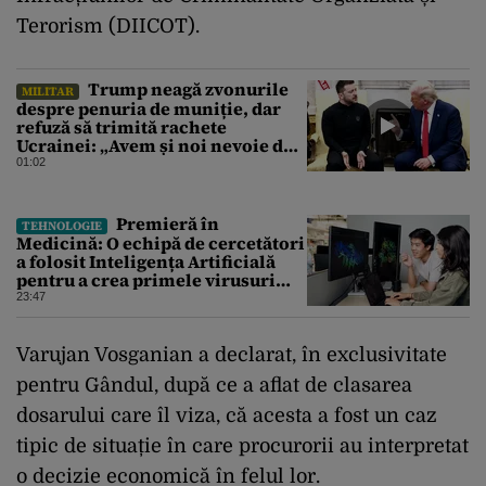
Terorism (DIICOT).
Trump neagă zvonurile
MILITAR
despre penuria de muniție, dar
refuză să trimită rachete
Ucrainei: „Avem și noi nevoie de
rachete”
01:02
Premieră în
TEHNOLOGIE
Medicină: O echipă de cercetători
a folosit Inteligența Artificială
pentru a crea primele virusuri
sintetice la tratarea de E.coli
23:47
Varujan Vosganian a declarat, în exclusivitate
pentru Gândul, după ce a aflat de clasarea
dosarului care îl viza, că acesta a fost un caz
tipic de situație în care procurorii au interpretat
o decizie economică în felul lor.