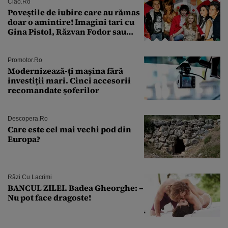
Ciao.ro
Poveştile de iubire care au rămas
doar o amintire! Imagini tari cu
Gina Pistol, Răzvan Fodor sau
Andra Măruţă şi foştii parteneri
Promotor.ro
Modernizează-ți mașina fără
investiții mari. Cinci accesorii
recomandate șoferilor
Descopera.ro
Care este cel mai vechi pod din
Europa?
Râzi Cu Lacrimi
BANCUL ZILEI. Badea Gheorghe: –
Nu pot face dragoste!