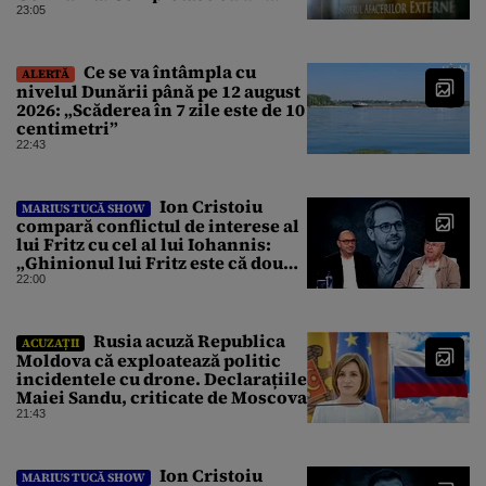
ucrainean ca să asasineze un
23:05
producător de drone
Ce se va întâmpla cu
ALERTĂ
nivelul Dunării până pe 12 august
2026: „Scăderea în 7 zile este de 10
centimetri”
22:43
Ion Cristoiu
MARIUS TUCĂ SHOW
compară conflictul de interese al
lui Fritz cu cel al lui Iohannis:
„Ghinionul lui Fritz este că două
instanțe l-au declarat
22:00
incompatibil”
Rusia acuză Republica
ACUZAȚII
Moldova că exploatează politic
incidentele cu drone. Declarațiile
Maiei Sandu, criticate de Moscova
21:43
Ion Cristoiu
MARIUS TUCĂ SHOW