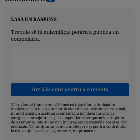
LASĂ UN RĂSPUNS
Trebuie să fii
autentificat
pentru a publica un
comentariu.
Intră în cont pentru a comenta
Vă rugăm să țineți cont că folosirea injuriilor, a limbajului
instigator la ură, a apelurilor la violență sau trimiterea repetată,
în mod abuziv, a aceluiași comentariu pot duce nu doar la
ștergerea mesajului, ci și la suspendarea temporară a dreptului
de a comenta. Site-ul nostru încurajează dezbaterile aprinse, dar
civilizate. Vă mulțumim pentru înțelegere și pentru contribuția
la o discuție bazată pe argumente, nu pe atacuri.