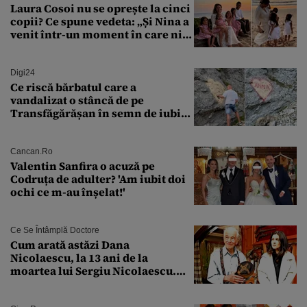
Laura Cosoi nu se oprește la cinci
copii? Ce spune vedeta: „Și Nina a
venit într-un moment în care nici
măcar nu mai discutam”
Digi24
Ce riscă bărbatul care a
vandalizat o stâncă de pe
Transfăgărășan în semn de iubire
față de „Anna”
Cancan.ro
Valentin Sanfira o acuză pe
Codruța de adulter? 'Am iubit doi
ochi ce m-au înșelat!'
Ce Se Întâmplă Doctore
Cum arată astăzi Dana
Nicolaescu, la 13 ani de la
moartea lui Sergiu Nicolaescu.
Transformarea care i-a surprins
pe toți