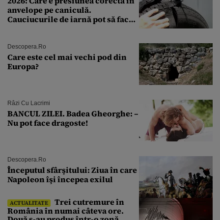
2026: Care e presiunea corectă în
anvelope pe caniculă.
Cauciucurile de iarnă pot să facă
explozie la peste 40°C?
Descopera.ro
Care este cel mai vechi pod din
Europa?
Râzi Cu Lacrimi
BANCUL ZILEI. Badea Gheorghe: –
Nu pot face dragoste!
Descopera.ro
Începutul sfârşitului: Ziua în care
Napoleon îşi începea exilul
Trei cutremure în
ACTUALITATE
România în numai câteva ore.
Două s-au produs într-o zonă