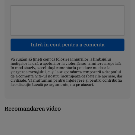
Intră în cont pentru a comenta
Vă rugăm să țineți cont că folosirea injuriilor, a limbajului
instigator la ură, a apelurilor la violență sau trimiterea repetată,
în mod abuziv, a aceluiași comentariu pot duce nu doar la
ștergerea mesajului, ci și la suspendarea temporară a dreptului
de a comenta. Site-ul nostru încurajează dezbaterile aprinse, dar
civilizate. Vă mulțumim pentru înțelegere și pentru contribuția
la o discuție bazată pe argumente, nu pe atacuri.
Recomandarea video