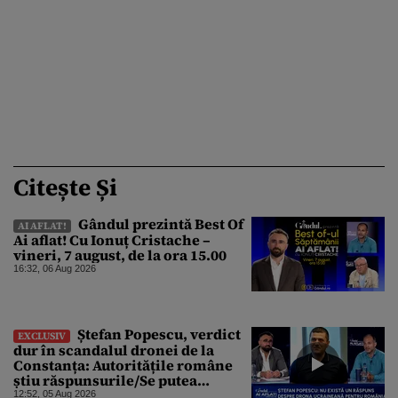
Citește Și
Gândul prezintă Best Of
AI AFLAT!
Ai aflat! Cu Ionuț Cristache –
vineri, 7 august, de la ora 15.00
16:32, 06 Aug 2026
Ștefan Popescu, verdict
EXCLUSIV
dur în scandalul dronei de la
Constanța: Autoritățile române
știu răspunsurile/Se putea
protesta, dar probabil că nu s-a
12:52, 05 Aug 2026