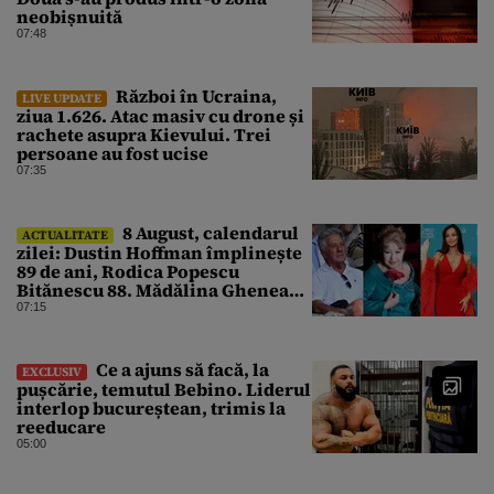
neobișnuită
07:48
Război în Ucraina,
LIVE UPDATE
ziua 1.626. Atac masiv cu drone și
rachete asupra Kievului. Trei
persoane au fost ucise
07:35
8 August, calendarul
ACTUALITATE
zilei: Dustin Hoffman împlinește
89 de ani, Rodica Popescu
Bitănescu 88. Mădălina Ghenea
face 39 de ani
07:15
Ce a ajuns să facă, la
EXCLUSIV
pușcărie, temutul Bebino. Liderul
interlop bucureștean, trimis la
reeducare
05:00