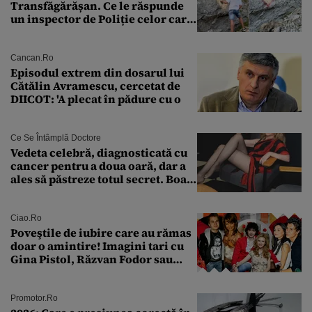
Transfăgărășan. Ce le răspunde
un inspector de Poliție celor care
întreabă: „Dar ce a făcut?”
Cancan.ro
Episodul extrem din dosarul lui
Cătălin Avramescu, cercetat de
DIICOT: 'A plecat în pădure cu o
Ce Se Întâmplă Doctore
Vedeta celebră, diagnosticată cu
cancer pentru a doua oară, dar a
ales să păstreze totul secret. Boala
a fost descoperită la un control de
rutină
Ciao.ro
Poveştile de iubire care au rămas
doar o amintire! Imagini tari cu
Gina Pistol, Răzvan Fodor sau
Andra Măruţă şi foştii parteneri
Promotor.ro