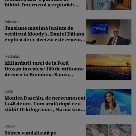
bikini. Internetul a explodat:
„Zeiță superbă!”
Adevarul
Tensiune maximă înainte de
verdictul Moody’s. Daniel Dăianu
explică de ce decizia este crucială
pentru economia României
Mediafax
Miliardarii turci de la Ford
Otosan investesc 100 de milioane
de euro în România. Banca
Transilvania le acordă o
finanțare uriașă
Click
Monica Dascălu, de nerecunoscut
la 48 de ani. Cum arată după ce a
slăbit 10 kilograme. „Nu mă simt
bine în această perioadă”
Digi24
Stânca vandalizată pe