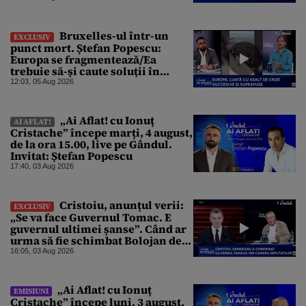
dorit
Bruxelles-ul într-un
EXCLUSIV
punct mort. Ștefan Popescu:
Europa se fragmentează/Ea
trebuie să-și caute soluții în
interior, dar este incapabilă
12:03, 05 Aug 2026
„Ai Aflat! cu Ionuț
AI AFLAT!
Cristache” începe marți, 4 august,
de la ora 15.00, live pe Gândul.
Invitat: Ștefan Popescu
17:40, 03 Aug 2026
Cristoiu, anunțul verii:
EXCLUSIV
„Se va face Guvernul Tomac. E
guvernul ultimei șanse”. Când ar
urma să fie schimbat Bolojan de
la Palatul Victoria
16:05, 03 Aug 2026
„Ai Aflat! cu Ionuț
EMISIUNI
Cristache” începe luni, 3 august,