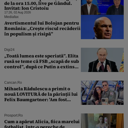
de la ora 15.00, live pe Gândul.
Invitat: Ion Cristoiu
17:26, 02 Aug 2026
Mediafax
Avertismentul lui Bolojan pentru
România: „Crește riscul recăderii
în populism și risipă”
Digi24
„Toată lumea este speriată”. Elita
rusă se teme că FSB „scapă de sub
control”, după ce Putin a extins
puterea serviciului
Cancan.ro
Mihaela Rădulescu a primit o
nouă LOVITURĂ de la părinții lui
Felix Baumgartner: 'Am fost
ȘTEARSĂ complet din
Prosport.ro
Cum a apărut Alicia, fiica marelui
fotbalist, într-o pereche de