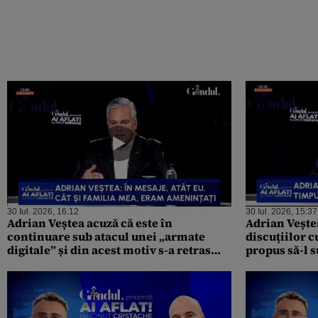
30 Iul. 2026, 16:12
30 Iul. 2026, 15:37
Adrian Veștea acuză că este în
Adrian Vește
continuare sub atacul unei „armate
discuțiilor 
digitale” și din acest motiv s-a retras
propus să-l 
din viața publică după ce Guvernul a
președintele
picat la vot: „Familia mea a fost
nominalizare
tensionată, instituțiile vor trebui să ia
măsuri. / Sunt zeci de mii de mesaje de
amenințare