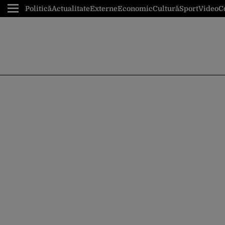
Politică
Actualitate
Externe
Economic
Cultură
Sport
Video
C