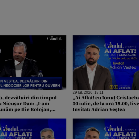
29 Iul. 2026, 18:11
a, dezvăluiri din timpul
„Ai Aflat! cu Ionuț Cristach
cu Nicușor Dan: „I-am
30 iulie, de la ora 15.00, li
sunăm pe Ilie Bolojan,
Invitat: Adrian Veștea
 a refuzat./ L-am sunat după
, nu a mai răspuns