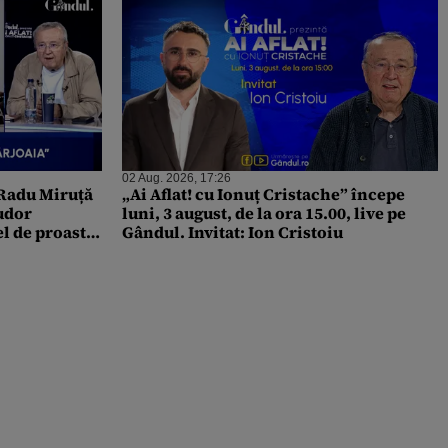
02 Aug. 2026, 17:26
 Radu Miruță
„Ai Aflat! cu Ionuț Cristache” începe
Tudor
luni, 3 august, de la ora 15.00, live pe
el de proaste
Gândul. Invitat: Ion Cristoiu