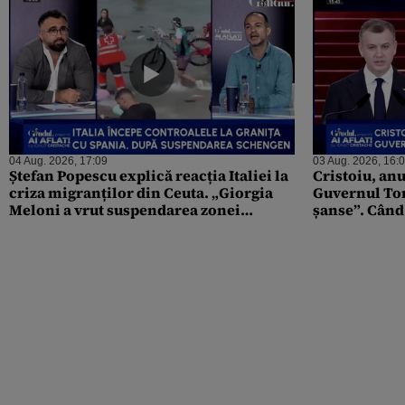
04 Aug. 2026, 17:09
03 Aug. 2026, 16:
Ștefan Popescu explică reacția Italiei la
Cristoiu, anu
criza migranților din Ceuta. „Giorgia
Guvernul Tom
Meloni a vrut suspendarea zonei
șanse”. Când
Schengen ca să adune electorat”
Bolojan de la