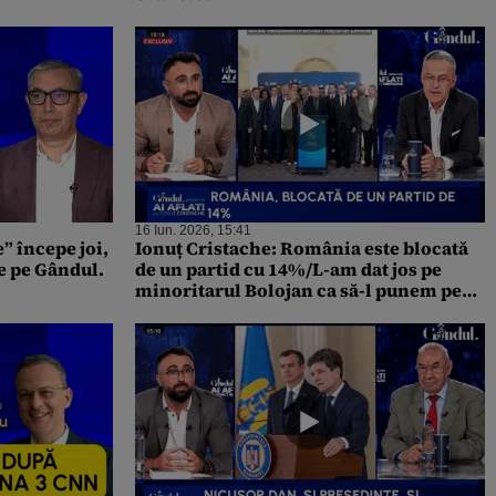
16 Iun. 2026, 15:41
e” începe joi,
Ionuț Cristache: România este blocată
ve pe Gândul.
de un partid cu 14%/L-am dat jos pe
minoritarul Bolojan ca să-l punem pe
ultra-minoritarul Veștea?