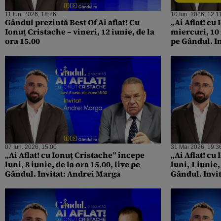
11 Iun. 2026, 18:26
10 Iun. 2026, 12:1
Gândul prezintă Best Of Ai aflat! Cu
„Ai Aflat! cu
Ionuț Cristache – vineri, 12 iunie, de la
miercuri, 10 
ora 15.00
pe Gândul. I
07 Iun. 2026, 15:00
31 Mai 2026, 19:3
„Ai Aflat! cu Ionuț Cristache” începe
„Ai Aflat! cu
luni, 8 iunie, de la ora 15.00, live pe
luni, 1 iunie,
Gândul. Invitat: Andrei Marga
Gândul. Invit