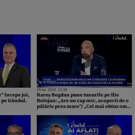
29 Iul. 2026, 15:38
e” începe joi,
Rareș Bogdan pune tunurile pe Ilie
ve pe Gândul.
Bolojan: „Are un cap mic, acoperit de o
pălărie prea mare”/ „Cel mai obtuz om
politic din ultimii 35 de ani”/ „Le știe pe
toate”/ „Consideră că România e tarlaua
sa”/ „A înghițit cheia de la Palatul
Victoria”