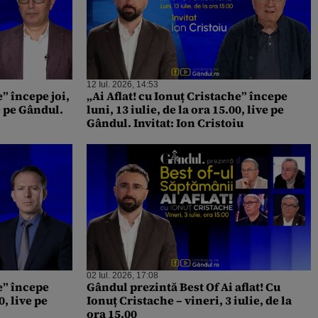
12 Iul. 2026, 14:53
e” începe joi,
„Ai Aflat! cu Ionuț Cristache” începe
ve pe Gândul.
luni, 13 iulie, de la ora 15.00, live pe
Gândul. Invitat: Ion Cristoiu
02 Iul. 2026, 17:08
he” începe
Gândul prezintă Best Of Ai aflat! Cu
0, live pe
Ionuț Cristache – vineri, 3 iulie, de la
ora 15.00