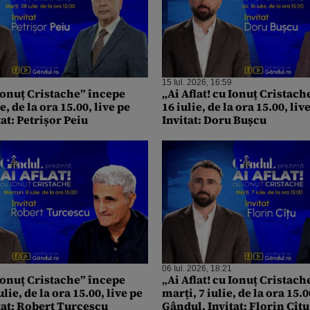
15 Iul. 2026, 16:59
 Ionuț Cristache” începe
„Ai Aflat! cu Ionuț Cristach
e, de la ora 15.00, live pe
16 iulie, de la ora 15.00, li
at: Petrișor Peiu
Invitat: Doru Bușcu
06 Iul. 2026, 18:21
 Ionuț Cristache” începe
„Ai Aflat! cu Ionuț Cristac
lie, de la ora 15.00, live pe
marți, 7 iulie, de la ora 15.0
tat: Robert Turcescu
Gândul. Invitat: Florin Cîțu