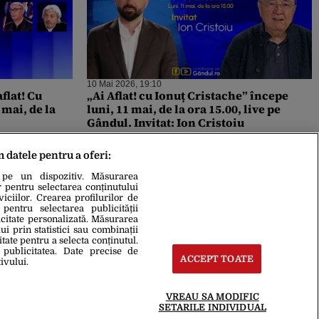
10 Mai 2026, 19:10
flat! Cu
„Ai Aflat! cu Ionuț Cristache” începe
 mai, de la
luni, 11 mai, de la ora 15.00, live pe
Gândul. Invitat: Ion Cristoiu
m datele pentru a oferi:
 pe un dispozitiv. Măsurarea
r pentru selectarea conținutului
iciilor. Crearea profilurilor de
 pentru selectarea publicității
icitate personalizată. Măsurarea
i prin statistici sau combinații
itate pentru a selecta conținutul.
 publicitatea. Date precise de
ACCEPT TOATE
ivului.
VREAU SA MODIFIC
SETARILE INDIVIDUAL