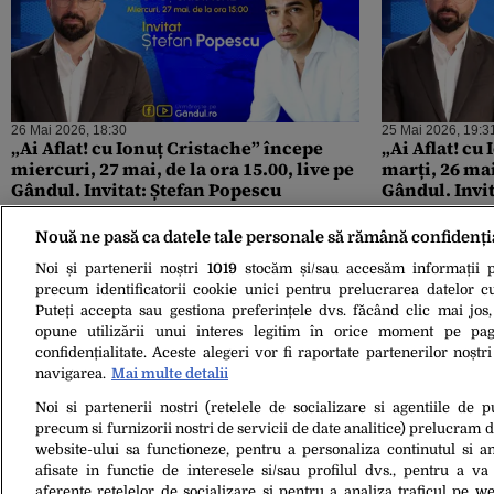
26 Mai 2026, 18:30
25 Mai 2026, 19:3
„Ai Aflat! cu Ionuț Cristache” începe
„Ai Aflat! cu
miercuri, 27 mai, de la ora 15.00, live pe
marți, 26 mai,
Gândul. Invitat: Ștefan Popescu
Gândul. Invi
Nouă ne pasă ca datele tale personale să rămână confidenți
Noi și partenerii noștri
1019
stocăm și/sau accesăm informații pe
precum identificatorii cookie unici pentru prelucrarea datelor c
Puteți accepta sau gestiona preferințele dvs. făcând clic mai jos,
opune utilizării unui interes legitim în orice moment pe pag
confidențialitate. Aceste alegeri vor fi raportate partenerilor noștr
navigarea.
Mai multe detalii
Noi si partenerii nostri (retelele de socializare si agentiile de p
09 Mai 2026, 09:30
precum si furnizorii nostri de servicii de date analitice) prelucram 
Ionuț Cristache: „Ar trebui să vorbim
website-ului sa functioneze, pentru a personaliza continutul si an
deschis și despre suspendarea lui
afisate in functie de interesele si/sau profilul dvs., pentru a va 
Nicușor Dan. Spiritul lui democratic e
aferente retelelor de socializare si pentru a analiza traficul pe we