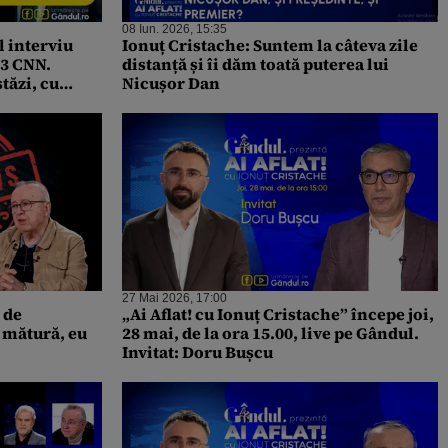
08 Iun. 2026, 15:35
 interviu
Ionuț Cristache: Suntem la câteva zile
 3 CNN.
distanță și îi dăm toată puterea lui
stăzi, cu
Nicușor Dan
27 Mai 2026, 17:00
 de
„Ai Aflat! cu Ionuț Cristache” începe joi,
 mătură, eu
28 mai, de la ora 15.00, live pe Gândul.
Invitat: Doru Bușcu