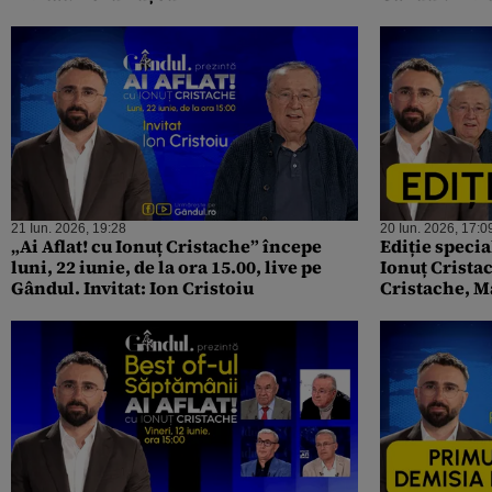
21 Iun. 2026, 19:28
20 Iun. 2026, 17:0
„Ai Aflat! cu Ionuț Cristache” începe
Ediție specia
luni, 22 iunie, de la ora 15.00, live pe
Ionuț Cristac
Gândul. Invitat: Ion Cristoiu
Cristache, Ma
Răzvan Dumit
decisivă pen
Adrian Veşte