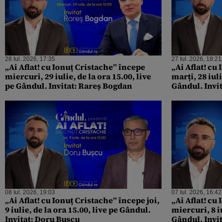
28 Iul. 2026, 17:35
27 Iul. 2026, 18:21
„Ai Aflat! cu Ionuț Cristache” începe
„Ai Aflat! cu
miercuri, 29 iulie, de la ora 15.00, live
marți, 28 iuli
pe Gândul. Invitat: Rareș Bogdan
Gândul. Invit
08 Iul. 2026, 19:03
07 Iul. 2026, 16:42
„Ai Aflat! cu Ionuț Cristache” începe joi,
„Ai Aflat! cu
9 iulie, de la ora 15.00, live pe Gândul.
miercuri, 8 iu
Invitat: Doru Bușcu
Gândul. Invi