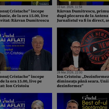
1
10 Iun. 2026, 11:58
 Ionuț Cristache” începe
Răzvan Dumitrescu, primul
iunie, de la ora 15.00, live
după plecarea de la Antena
nvitat: Răzvan Dumitrescu
Jurnalistul va fi în direct, a
Ionuț Cristache
6
28 Mai 2026, 22:00
 Ionuț Cristache” începe
Ion Cristoiu: „Dezinformez
 de la ora 15.00, live pe
dimineața până seara. Unii
at: Ion Cristoiu
dezinformez”