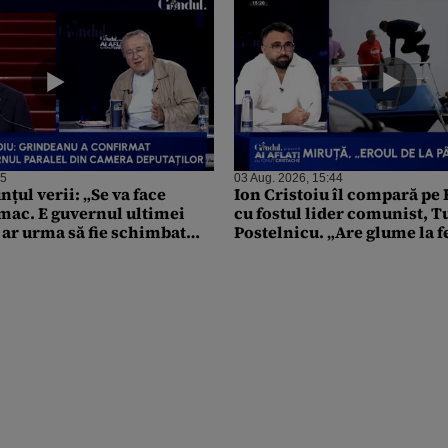
05
03 Aug. 2026, 15:44
nțul verii: „Se va face
Ion Cristoiu îl compară pe
ac. E guvernul ultimei
cu fostul lider comunist, 
 ar urma să fie schimbat
Postelnicu. „Are glume la f
 Palatul Victoria
ca el”