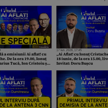
9
17 Iun. 2026, 17:45
lă a emisiunii Ai aflat! cu
„Ai Aflat! cu Ionuț Cristach
he. De la ora 19.00, Ionuț
18 iunie, de la ora 15.00, li
rius Tucă, Ion Cristoiu și
Invitat: Doru Bușcu
rescu analizează ziua
tru susținerea guvernului
a