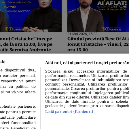
1
21 Mai 2026, 15:33
 Ionuț Cristache” începe
Gândul prezintă Best Of Ai a
 de la ora 15.00, live pe
Ionuț Cristache – vineri, 22
tată: Sarmiza Andronic
ora 15.00
ale
Atât noi, cât și partenerii noștri prelucră
 dispozitivul dvs.,
Stocarea și/sau accesarea informațiilor de
u caracter personal.
performanței reclamelor. Utilizarea profilurilo
personalizat. Dezvoltarea și îmbunătățirea serv
 respectiv vă puteți
conținut personalizat. Utilizarea profilurilor
ina cu politica de
personalizate. Crearea profilurilor pentru publ
i și nu vă vor afecta
performanței conținutului. Înțelegerea publiculu
de date din surse diferite. Utilizarea datelor lim
Utilizarea de date limitate pentru a selecta
geolocație și identificarea prin scanarea dispozit
ublicitate partenere,
Listă parteneri (furnizori)
date pentru a permite
unturile publicitare
oferi functionalitati
bsite. Beneficiati de