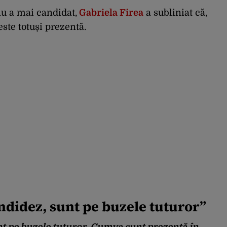
u a mai candidat,
Gabriela Firea
a subliniat că,
este totuși prezentă.
ndidez, sunt pe buzele tuturor”
t pe buzele tuturor. Cumva sunt prezentă în