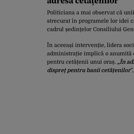
adresa cetățenilor
Politiciana a mai observat că uni
strecurat în programele lor idei ca
cadrul ședințelor Consiliului Gen
În aceeași intervenție, lidera so
administrație implică o anumită c
pentru cetățenii unui oraș.
„În ad
dispreț pentru banii cetățenilor
”