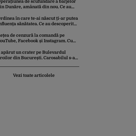
dronelor
perațiunea de scufundare a barjelor
in Dunăre, amânată din nou. Ce au
nunțat Apele Române
rdinea în care te-ai născut ți-ar putea
nfluența sănătatea. Ce au descoperit
ercetătorii
ețea de cenzură la comandă pe
ouTube, Facebook și Instagram. Cum
e încearcă reducerea la tăcere a
nvestigațiilor de presă de pe social
 apărut un crater pe Bulevardul
edia
roilor din București. Carosabilul s-a
urpat
Vezi toate articolele