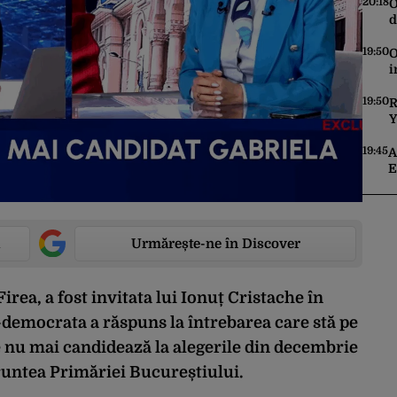
20:18
O
d
a
19:50
O
i
c
19:50
R
Y
s
i
19:45
A
m
E
s
Urmărește-ne în Discover
Firea, a fost invitata lui Ionuț Cristache în
al-democrata a răspuns la întrebarea care stă pe
 nu mai candidează la alegerile din decembrie
runtea Primăriei Bucureștiului.