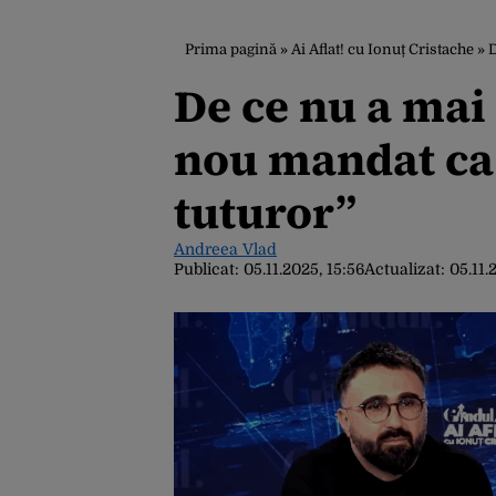
Prima pagină
»
Ai Aflat! cu Ionuț Cristache
»
D
De ce nu a mai
nou mandat ca 
tuturor”
Andreea Vlad
Publicat:
05.11.2025, 15:56
Actualizat:
05.11.