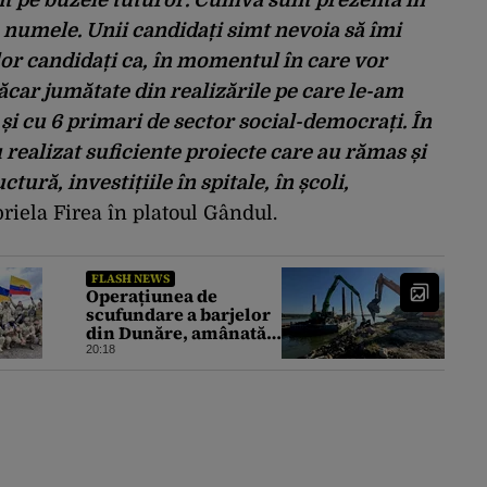
 numele. Unii candidați simt nevoia să îmi
or candidați ca, în momentul în care vor
ăcar jumătate din realizările pe care le-am
și cu 6 primari de sector social-democrați. În
au realizat suficiente proiecte care au rămas și
tură, investițiile în spitale, în școli,
briela Firea în platoul Gândul.
FLASH NEWS
Operațiunea de
scufundare a barjelor
din Dunăre, amânată
din nou. Ce au anunțat
20:18
Apele Române