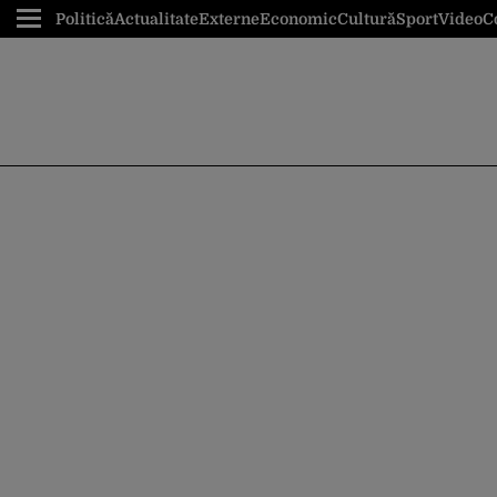
Politică
Actualitate
Externe
Economic
Cultură
Sport
Video
C