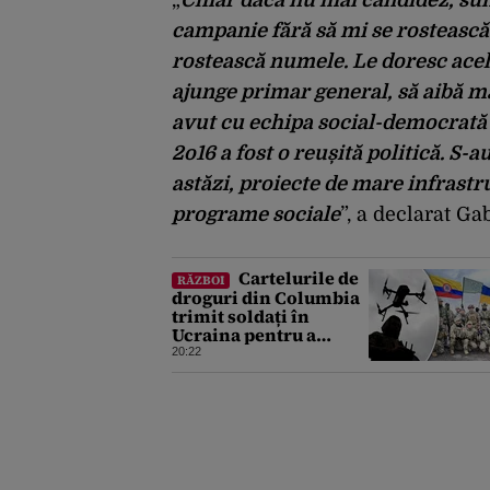
campanie fără să mi se rostească
rostească numele. Le doresc acel
ajunge primar general, să aibă m
avut cu echipa social-democrată 
2o16 a fost o reușită politică. S-
astăzi, proiecte de mare infrastruc
programe sociale
”, a declarat Ga
Cartelurile de
RĂZBOI
droguri din Columbia
trimit soldați în
Ucraina pentru a
dobândi experiență în
20:22
operarea dronelor