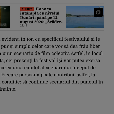
Ce se va
ALERTĂ
întâmpla cu nivelul
Dunării până pe 12
august 2026: „Scăderea
în 7 zile este de 10
22:43
centimetri”
evident, în ton cu specificul festivalului și le
pur și simplu celor care vor să dea frâu liber
a unui scenariu de film colectiv. Astfel, în locul
, cei prezenți la festival își vor putea exersa
nuarea unui capitol al scenariului început de
 Fiecare persoană poate contribui, astfel, la
a condiție: să continue scenariul din punctul în
inainte.