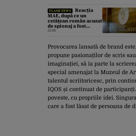
Reacția
FLASH NEWS
MAE, după ce un
cetăţean român acuzat
de spionaj a fost
arestat în Germania.
23:05
Complotase cu un
ucrainean ca să
asasineze un
Provocarea lansată de brand este, 
producător de drone
propune pasionaților de scris sau 
imaginației, să ia parte la scriere
special amenajat la Muzeul de Artă
talentul scriitoricesc, prin conti
IQOS și continuat de participanți.
poveste, cu propriile idei. Singur
care a fost lăsat de persoana de d