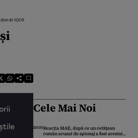
nițiat de IQOS
și
Cele Mai Noi
23:05
Reacția MAE, după ce un cetăţean
român acuzat de spionaj a fost arestat