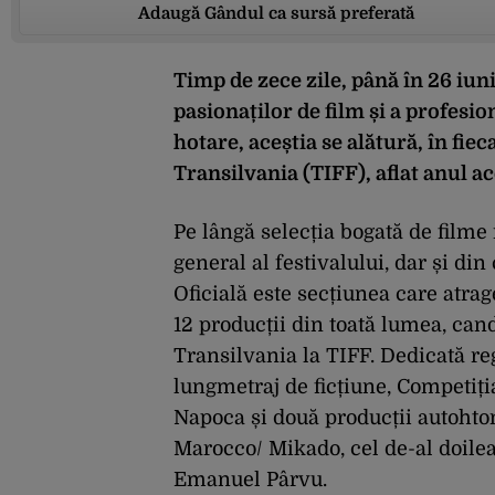
Adaugă Gândul ca sursă preferată
Timp de zece zile, până în 26 iun
pasionaților de film și a profesio
hotare, aceștia se alătură, în fie
Transilvania (TIFF), aflat anul ace
Pe lângă selecția bogată de filme
general al festivalului, dar și d
Oficială este secțiunea care atrag
12 producții din toată lumea, ca
Transilvania la TIFF. Dedicată reg
lungmetraj de ficțiune, Competiți
Napoca și două producții autohton
Marocco/ Mikado, cel de-al doilea
Emanuel Pârvu.