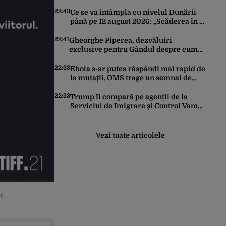
în Germania. Complotase cu un
ucrainean ca să asasineze un
22:43
Ce se va întâmpla cu nivelul Dunării
producător de drone
până pe 12 august 2026: „Scăderea în 7
zile este de 10 centimetri”
22:41
Gheorghe Piperea, dezvăluiri
exclusive pentru Gândul despre cum
Ursula von der Leyen, Emmanuel
Macron și Zelenski plănuiesc pe Signal
22:33
Ebola s-ar putea răspândi mai rapid de
să îl pună „la respect” pe Trump
la mutații. OMS trage un semnal de
alarmă asupra pericolului unui virus
pentru care nu există vaccin
22:33
Trump îi compară pe agenții de la
Serviciul de Imigrare și Control Vamal
cu Spider-Man la prinderea
migranților ilegali și a infractorilor
Vezi toate articolele