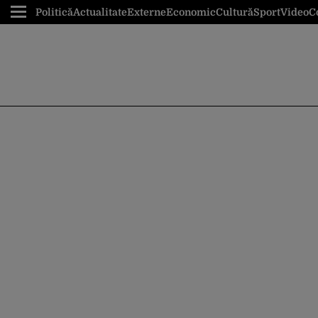
Politică
Actualitate
Externe
Economic
Cultură
Sport
Video
C