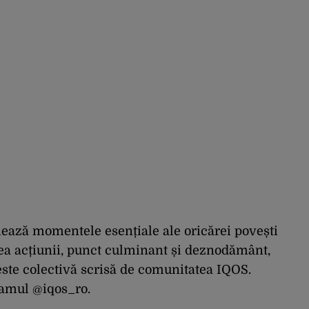
hează momentele esențiale ale oricărei povești
rea acțiunii, punct culminant și deznodământ,
este colectivă scrisă de comunitatea IQOS.
ramul @iqos_ro.