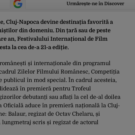
Urmărește-ne în Discover
ie, Cluj-Napoca devine destinația favorită a
niștilor din domeniu. Din țară sau de peste
care an, Festivalului Internațional de Film
sta la cea de-a 21-a ediție.
 românești și internaționale din programul
in cadrul Zilelor Filmului Românesc, Competiția
e publicul în mod special. În cadrul acesteia,
ndidează în premieră pentru Trofeul
izorilor debutanți sau aflați la cel de-al doilea
a Oficială aduce în premieră națională la Cluj-
e: Balaur, regizat de Octav Chelaru, și
 lungmetraj scris și regizat de actorul