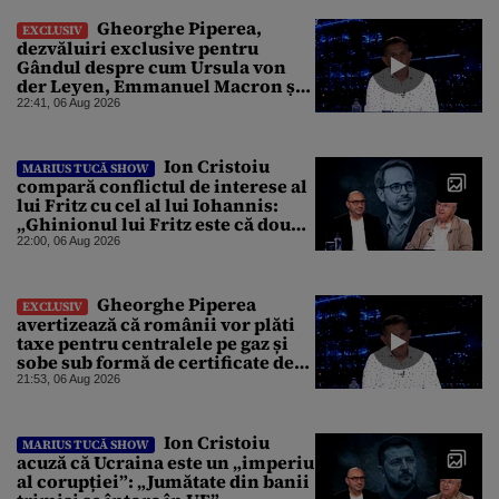
Gheorghe Piperea,
EXCLUSIV
dezvăluiri exclusive pentru
Gândul despre cum Ursula von
der Leyen, Emmanuel Macron și
Zelenski plănuiesc pe Signal să îl
22:41, 06 Aug 2026
pună „la respect” pe Trump
Ion Cristoiu
MARIUS TUCĂ SHOW
compară conflictul de interese al
lui Fritz cu cel al lui Iohannis:
„Ghinionul lui Fritz este că două
instanțe l-au declarat
22:00, 06 Aug 2026
incompatibil”
Gheorghe Piperea
EXCLUSIV
avertizează că românii vor plăti
taxe pentru centralele pe gaz și
sobe sub formă de certificate de
CO2
21:53, 06 Aug 2026
Ion Cristoiu
MARIUS TUCĂ SHOW
acuză că Ucraina este un „imperiu
al corupției”: „Jumătate din banii