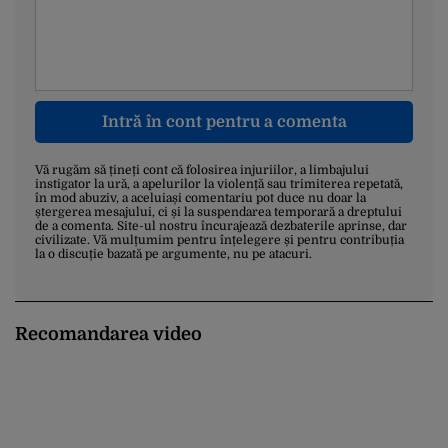
Intră în cont pentru a comenta
Vă rugăm să țineți cont că folosirea injuriilor, a limbajului
instigator la ură, a apelurilor la violență sau trimiterea repetată,
în mod abuziv, a aceluiași comentariu pot duce nu doar la
ștergerea mesajului, ci și la suspendarea temporară a dreptului
de a comenta. Site-ul nostru încurajează dezbaterile aprinse, dar
civilizate. Vă mulțumim pentru înțelegere și pentru contribuția
la o discuție bazată pe argumente, nu pe atacuri.
Recomandarea video