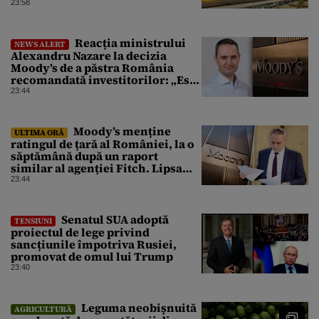
23:58
Reacția ministrului
NEWS ALERT
Alexandru Nazare la decizia
Moody’s de a păstra România
recomandată investitorilor: „Este
un răgaz, dar în niciun caz un
23:44
motiv de relaxare”
Moody’s menține
ULTIMA ORĂ
ratingul de țară al României, la o
săptămână după un raport
similar al agenției Fitch. Lipsa
unui guvern cu puteri depline,
23:44
principala vulnerabilitate din
raport
Senatul SUA adoptă
TENSIUNI
proiectul de lege privind
sancțiunile împotriva Rusiei,
promovat de omul lui Trump
23:40
Leguma neobișnuită
AGRICULTURĂ