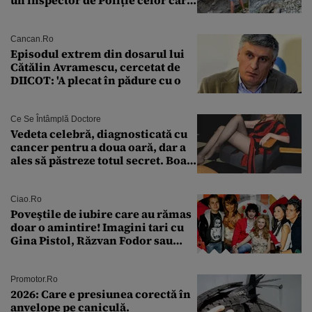
un inspector de Poliție celor care
întreabă: „Dar ce a făcut?”
Cancan.ro
Episodul extrem din dosarul lui
Cătălin Avramescu, cercetat de
DIICOT: 'A plecat în pădure cu o
Ce Se Întâmplă Doctore
Vedeta celebră, diagnosticată cu
cancer pentru a doua oară, dar a
ales să păstreze totul secret. Boala
a fost descoperită la un control de
rutină
Ciao.ro
Poveştile de iubire care au rămas
doar o amintire! Imagini tari cu
Gina Pistol, Răzvan Fodor sau
Andra Măruţă şi foştii parteneri
Promotor.ro
2026: Care e presiunea corectă în
anvelope pe caniculă.