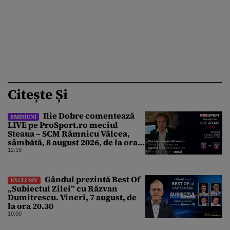
Citește Și
Ilie Dobre comentează
EMISIUNI
LIVE pe ProSport.ro meciul
Steaua – SCM Râmnicu Vâlcea,
sâmbătă, 8 august 2026, de la ora
11:00
12:19
Gândul prezintă Best Of
EXCLUSIV
„Subiectul Zilei” cu Răzvan
Dumitrescu. Vineri, 7 august, de
la ora 20.30
10:00