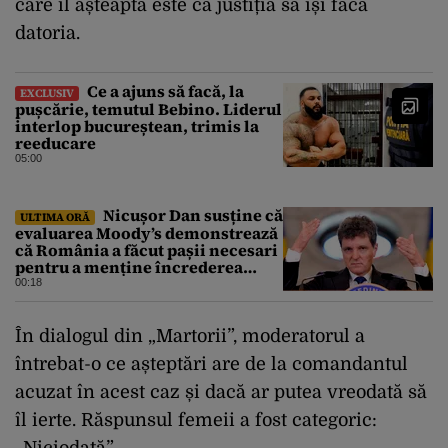
care îl așteaptă este ca justiția să își facă
datoria.
Ce a ajuns să facă, la
EXCLUSIV
pușcărie, temutul Bebino. Liderul
interlop bucureștean, trimis la
reeducare
05:00
Nicușor Dan susține că
ULTIMA ORĂ
evaluarea Moody’s demonstrează
că România a făcut pașii necesari
pentru a menține încrederea
investitorilor: „Totuși,
00:18
perspectiva rămâne rezervată”
În dialogul din „Martorii”, moderatorul a
întrebat-o ce așteptări are de la comandantul
acuzat în acest caz și dacă ar putea vreodată să
îl ierte. Răspunsul femeii a fost categoric: