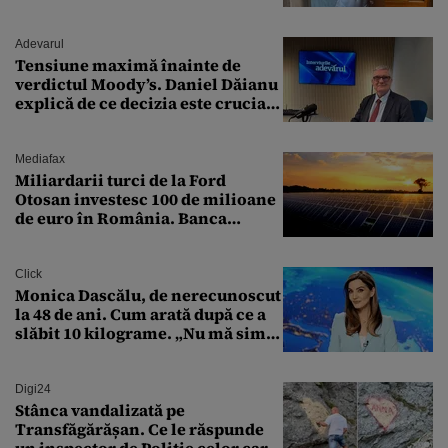
„Zeiță superbă!”
Adevarul
Tensiune maximă înainte de
verdictul Moody’s. Daniel Dăianu
explică de ce decizia este crucială
pentru economia României
Mediafax
Miliardarii turci de la Ford
Otosan investesc 100 de milioane
de euro în România. Banca
Transilvania le acordă o
finanțare uriașă
Click
Monica Dascălu, de nerecunoscut
la 48 de ani. Cum arată după ce a
slăbit 10 kilograme. „Nu mă simt
bine în această perioadă”
Digi24
Stânca vandalizată pe
Transfăgărășan. Ce le răspunde