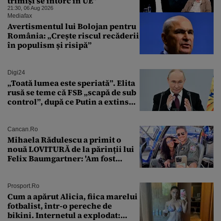
trimiși se întorc în UE”
21:30, 06 Aug 2026
Mediafax
Avertismentul lui Bolojan pentru
România: „Crește riscul recăderii
în populism și risipă”
Digi24
„Toată lumea este speriată”. Elita
rusă se teme că FSB „scapă de sub
control”, după ce Putin a extins
puterea serviciului
Cancan.ro
Mihaela Rădulescu a primit o
nouă LOVITURĂ de la părinții lui
Felix Baumgartner: 'Am fost
ȘTEARSĂ complet din
Prosport.ro
Cum a apărut Alicia, fiica marelui
fotbalist, într-o pereche de
bikini. Internetul a explodat: