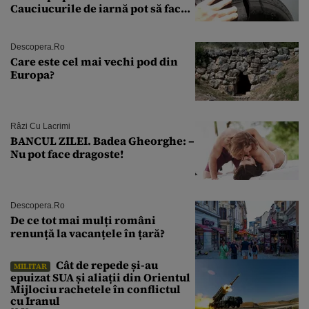
Cauciucurile de iarnă pot să facă
explozie la peste 40°C?
Descopera.ro
Care este cel mai vechi pod din
Europa?
Râzi Cu Lacrimi
BANCUL ZILEI. Badea Gheorghe: –
Nu pot face dragoste!
Descopera.ro
De ce tot mai mulți români
renunță la vacanțele în țară?
Cât de repede și-au
MILITAR
epuizat SUA și aliații din Orientul
Mijlociu rachetele în conflictul
cu Iranul