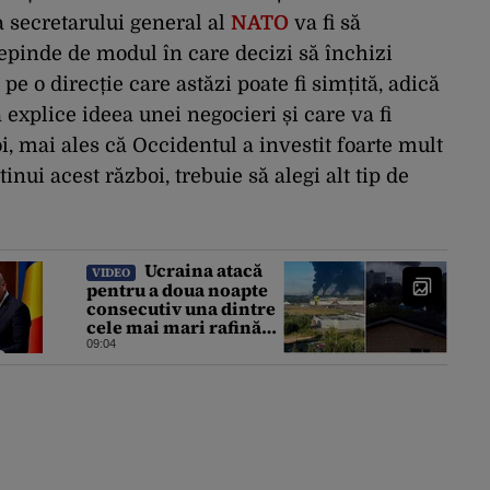
a secretarului general al
NATO
va fi să
Depinde de modul în care decizi să închizi
e o direcție care astăzi poate fi simțită, adică
explice ideea unei negocieri și care va fi
, mai ales că Occidentul a investit foarte mult
inui acest război, trebuie să alegi alt tip de
Ucraina atacă
VIDEO
pentru a doua noapte
consecutiv una dintre
cele mai mari rafinării
din Rusia. Incendiu
09:04
puternic la instalația
din Iaroslavl