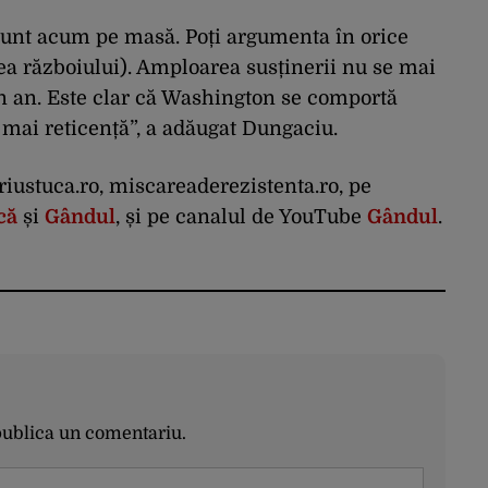
sunt acum pe masă. Poți argumenta în orice
ea războiului). Amploarea susținerii nu se mai
 an. Este clar că Washington se comportă
e mai reticență”, a adăugat Dungaciu.
iustuca.ro, miscareaderezistenta.ro, pe
că
și
Gândul
, și pe canalul de YouTube
Gândul
.
publica un comentariu.