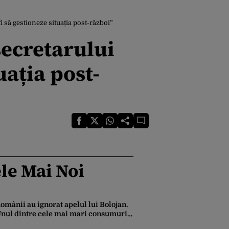
 să gestioneze situația post-război”
secretarului
uația post-
le Mai Noi
omânii au ignorat apelul lui Bolojan.
nul dintre cele mai mari consumuri
e energie ale verii a fost înregistrat