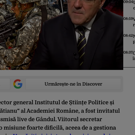
m
09:04
08:59
V
08:42
N
P
î
08:37
O
î
d
Urmărește-ne în Discover
ctor general Institutul de Științe Politice și
Brătianu“ al Academiei Române, a fost invitatul
nsmisă live de Gândul. Viitorul secretar
 misiune foarte dificilă, aceea de a gestiona