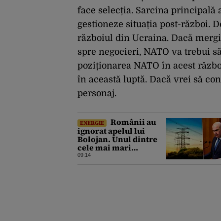
face selecția. Sarcina principală 
gestioneze situația post-război. 
războiul din Ucraina. Dacă mergi p
spre negocieri, NATO va trebui să 
poziționarea NATO în acest război
în această luptă. Dacă vrei să cont
personaj.
Românii au
ENERGIE
ignorat apelul lui
Bolojan. Unul dintre
cele mai mari
consumuri de energie
09:14
ale verii a fost
înregistrat miercuri
seara