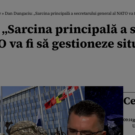
w
»
Dan Dungaciu: „Sarcina principală a secretarului general al NATO va fi
„Sarcina principală a 
 va fi să gestioneze sit
Ce
09:14
R
U
d