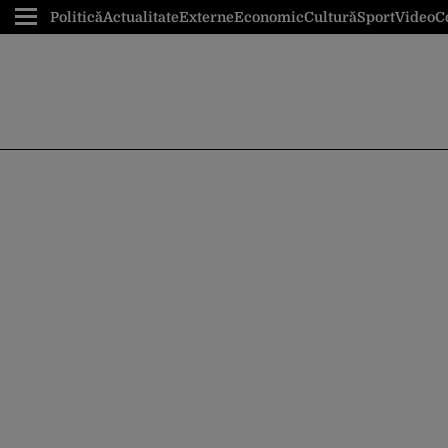
Politică
Actualitate
Externe
Economic
Cultură
Sport
Video
C