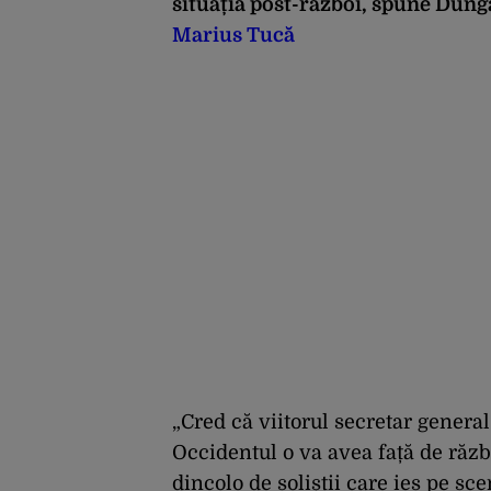
situația post-război, spune Dung
Marius Tucă
„Cred că viitorul secretar general
Occidentul o va avea față de răzb
dincolo de soliștii care ies pe sce