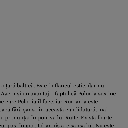
 țară baltică. Este în flancul estic, dar nu
. Avem și un avantaj – faptul că Polonia susține
pe care Polonia îl face, iar România este
eacă fără șanse în această candidatură, mai
-au pronunțat împotriva lui Rutte. Există foarte
ut pași înapoi. Iohannis are șansa lui. Nu este