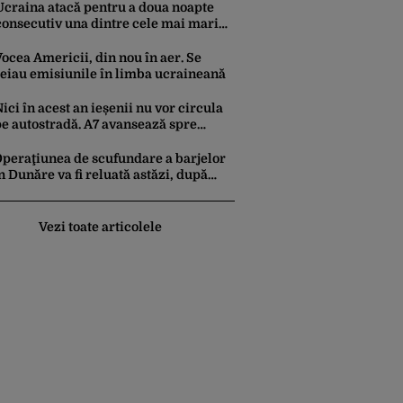
iercuri seara
Ucraina atacă pentru a doua noapte
consecutiv una dintre cele mai mari
rafinării din Rusia. Incendiu puternic
la instalația din Iaroslavl
ocea Americii, din nou în aer. Se
reiau emisiunile în limba ucraineană
ici în acest an ieșenii nu vor circula
pe autostradă. A7 avansează spre
așcani, în timp ce pe A8 lucrările
ntârzie
peraţiunea de scufundare a barjelor
n Dunăre va fi reluată astăzi, după
ouă amânări
Vezi toate articolele