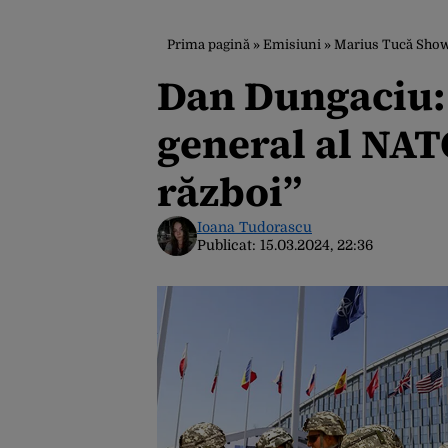
Prima pagină
»
Emisiuni
»
Marius Tucă Sho
Dan Dungaciu: 
general al NATO
război”
Ioana Tudorascu
Publicat:
15.03.2024, 22:36