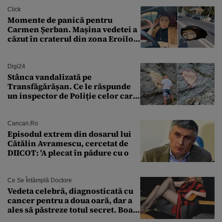
finanțare uriașă
Click
Momente de panică pentru
Carmen Șerban. Mașina vedetei a
căzut în craterul din zona Eroilor:
„M-am speriat foarte tare”
Digi24
Stânca vandalizată pe
Transfăgărășan. Ce le răspunde
un inspector de Poliție celor care
întreabă: „Dar ce a făcut?”
Cancan.ro
Episodul extrem din dosarul lui
Cătălin Avramescu, cercetat de
DIICOT: 'A plecat în pădure cu o
Ce Se Întâmplă Doctore
Vedeta celebră, diagnosticată cu
cancer pentru a doua oară, dar a
ales să păstreze totul secret. Boala
a fost descoperită la un control de