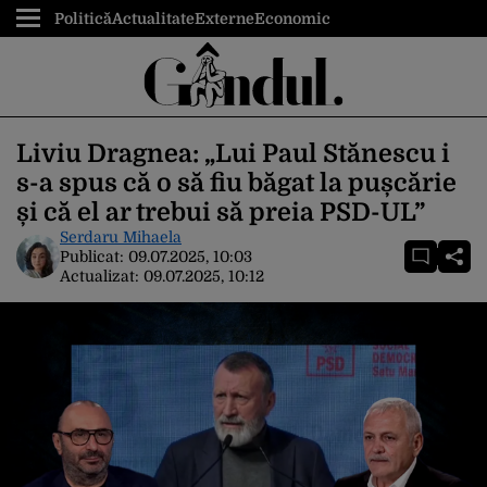
Politică
Actualitate
Externe
Economic
Liviu Dragnea: „Lui Paul Stănescu i
s-a spus că o să fiu băgat la pușcărie
și că el ar trebui să preia PSD-UL”
Serdaru Mihaela
Publicat:
09.07.2025, 10:03
Actualizat:
09.07.2025, 10:12