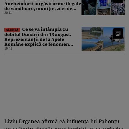
Anchetatorii au găsit arme ilegale
de vânătoare, muniție, zeci de
trofee de vânat și materiale
20:11
pirotehnice
Ce se va întâmpla cu
ALERTĂ
debitul Dunării din 13 august.
Reprezentanții de la Apele
Române explică ce fenomen
urmează
19:41
Liviu Drganea afirmă că influența lui Pahonțu