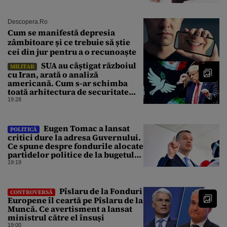
Descopera.ro
Cum se manifestă depresia
zâmbitoare și ce trebuie să știe
cei din jur pentru a o recunoaște
SUA au câștigat războiul
MILITAR
cu Iran, arată o analiză
americană. Cum s-ar schimba
toată arhitectura de securitate
din Orientul Mijlociu
19:28
Eugen Tomac a lansat
POLITICĂ
critici dure la adresa Guvernului.
Ce spune despre fondurile alocate
partidelor politice de la bugetul
de stat
19:19
Pîslaru de la Fonduri
CONTROVERSĂ
Europene îl ceartă pe Pîslaru de la
Muncă. Ce avertisment a lansat
ministrul către el însuși
19:00