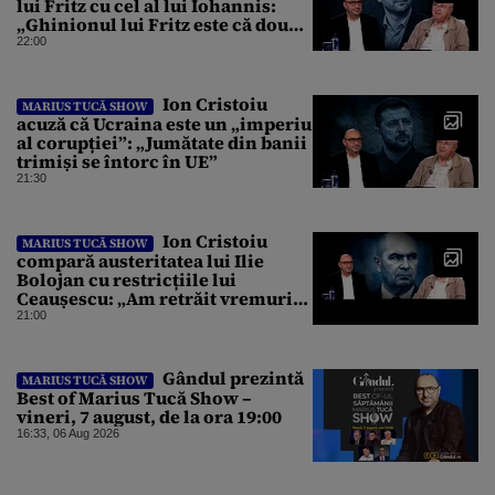
lui Fritz cu cel al lui Iohannis:
„Ghinionul lui Fritz este că două
instanțe l-au declarat
22:00
incompatibil”
Ion Cristoiu
MARIUS TUCĂ SHOW
acuză că Ucraina este un „imperiu
al corupției”: „Jumătate din banii
trimiși se întorc în UE”
21:30
Ion Cristoiu
MARIUS TUCĂ SHOW
compară austeritatea lui Ilie
Bolojan cu restricțiile lui
Ceaușescu: „Am retrăit vremurile
tinereții”
21:00
Gândul prezintă
MARIUS TUCĂ SHOW
Best of Marius Tucă Show –
vineri, 7 august, de la ora 19:00
16:33, 06 Aug 2026