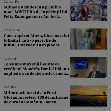
Cancan.ro
Mihaela Rădulescu a primit o
nouă LOVITURĂ de la părinții lui
Felix Baumgartner: 'Am fost
ȘTEARSĂ complet din
Prosport.ro
Cum a apărut Alicia, fiica marelui
fotbalist, într-o pereche de
bikini. Internetul a explodat:
„Zeiță superbă!”
Adevarul
Tensiune maximă înainte de
verdictul Moody’s. Daniel Dăianu
explică de ce decizia este crucială
pentru economia României
Mediafax
Miliardarii turci de la Ford
Otosan investesc 100 de milioane
de euro în România. Banca
Transilvania le acordă o