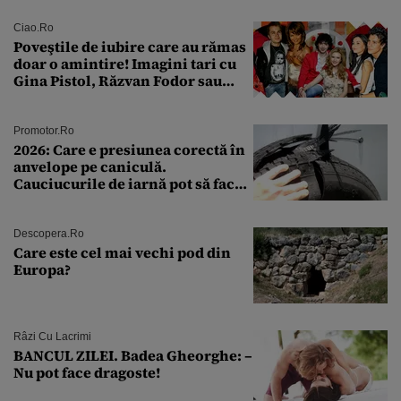
rutină
Ciao.ro
Poveştile de iubire care au rămas
doar o amintire! Imagini tari cu
Gina Pistol, Răzvan Fodor sau
Andra Măruţă şi foştii parteneri
Promotor.ro
2026: Care e presiunea corectă în
anvelope pe caniculă.
Cauciucurile de iarnă pot să facă
explozie la peste 40°C?
Descopera.ro
Care este cel mai vechi pod din
Europa?
Râzi Cu Lacrimi
BANCUL ZILEI. Badea Gheorghe: –
Nu pot face dragoste!