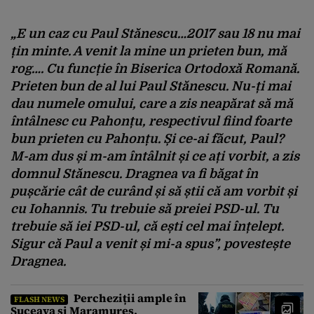
„E un caz cu Paul Stănescu…2017 sau 18 nu mai
țin minte. A venit la mine un prieten bun, mă
rog…. Cu funcție în Biserica Ortodoxă Romană.
Prieten bun de al lui Paul Stănescu. Nu-ți mai
dau numele omului, care a zis neapărat să mă
întâlnesc cu Pahonțu, respectivul fiind foarte
bun prieten cu Pahonțu. Și ce-ai făcut, Paul?
M-am dus și m-am întâlnit și ce ați vorbit, a zis
domnul Stănescu. Dragnea va fi băgat în
pușcărie cât de curând și să știi că am vorbit și
cu Iohannis. Tu trebuie să preiei PSD-ul. Tu
trebuie să iei PSD-ul, că ești cel mai înțelept.
Sigur că Paul a venit și mi-a spus”, povestește
Dragnea.
Percheziții ample în
FLASH NEWS
Suceava și Maramureș.