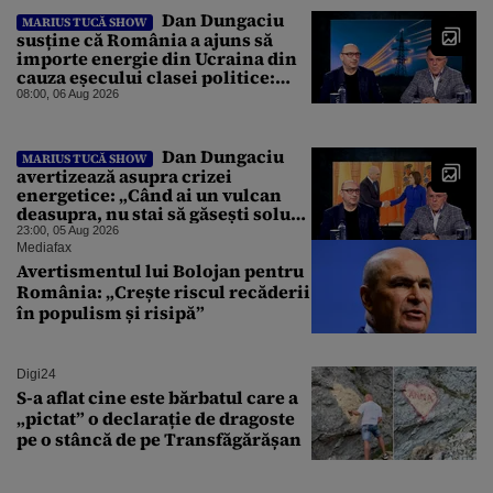
Dan Dungaciu
MARIUS TUCĂ SHOW
susține că România a ajuns să
importe energie din Ucraina din
cauza eșecului clasei politice:
Este bilanțul politic al ultimilor
08:00, 06 Aug 2026
ani
Dan Dungaciu
MARIUS TUCĂ SHOW
avertizează asupra crizei
energetice: „Când ai un vulcan
deasupra, nu stai să găsești soluții
cu leucoplast”
23:00, 05 Aug 2026
Mediafax
Avertismentul lui Bolojan pentru
România: „Crește riscul recăderii
în populism și risipă”
Digi24
S-a aflat cine este bărbatul care a
„pictat” o declarație de dragoste
pe o stâncă de pe Transfăgărășan