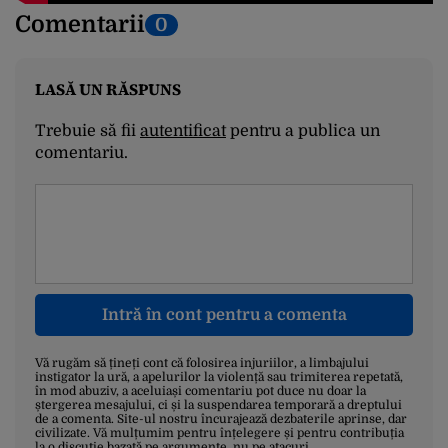
Comentarii
0
LASĂ UN RĂSPUNS
Trebuie să fii
autentificat
pentru a publica un
comentariu.
Intră în cont pentru a comenta
Vă rugăm să țineți cont că folosirea injuriilor, a limbajului
instigator la ură, a apelurilor la violență sau trimiterea repetată,
în mod abuziv, a aceluiași comentariu pot duce nu doar la
ștergerea mesajului, ci și la suspendarea temporară a dreptului
de a comenta. Site-ul nostru încurajează dezbaterile aprinse, dar
civilizate. Vă mulțumim pentru înțelegere și pentru contribuția
la o discuție bazată pe argumente, nu pe atacuri.