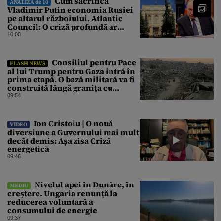
Cum sacrifică
ANALIZA de 10
Vladimir Putin economia Rusiei
pe altarul războiului. Atlantic
Council: O criză profundă ar
putea forța Kremlinul să apeleze
10:00
la ultimele resurse ale Băncii
Centrale
Consiliul pentru Pace
FLASH NEWS
al lui Trump pentru Gaza intră în
prima etapă. O bază militară va fi
construită lângă granița cu
Israelul
09:54
Ion Cristoiu | O nouă
VIDEO
diversiune a Guvernului mai mult
decât demis: Așa zisa Criză
energetică
09:46
Nivelul apei în Dunăre, în
MEDIU
creștere. Ungaria renunță la
reducerea voluntară a
consumului de energie
09:37