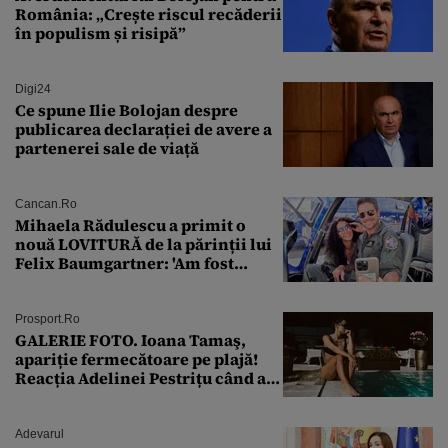
România: „Crește riscul recăderii
în populism și risipă”
Digi24
Ce spune Ilie Bolojan despre
publicarea declarației de avere a
partenerei sale de viață
Cancan.ro
Mihaela Rădulescu a primit o
nouă LOVITURĂ de la părinții lui
Felix Baumgartner: 'Am fost
ȘTEARSĂ complet din
Prosport.ro
GALERIE FOTO. Ioana Tamaş,
apariție fermecătoare pe plajă!
Reacția Adelinei Pestrițu când a
văzut-o
Adevarul