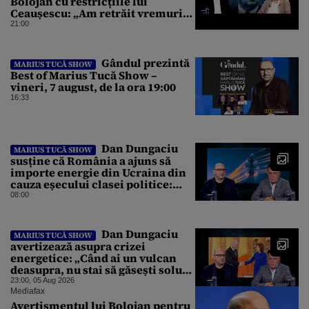
Bolojan cu restricțiile lui
Ceaușescu: „Am retrăit vremurile
tinereții”
21:00
Gândul prezintă
MARIUS TUCĂ SHOW
Best of Marius Tucă Show –
vineri, 7 august, de la ora 19:00
16:33
Dan Dungaciu
MARIUS TUCĂ SHOW
susține că România a ajuns să
importe energie din Ucraina din
cauza eșecului clasei politice:
Este bilanțul politic al ultimilor
08:00
ani
Dan Dungaciu
MARIUS TUCĂ SHOW
avertizează asupra crizei
energetice: „Când ai un vulcan
deasupra, nu stai să găsești soluții
cu leucoplast”
23:00, 05 Aug 2026
Mediafax
Avertismentul lui Bolojan pentru