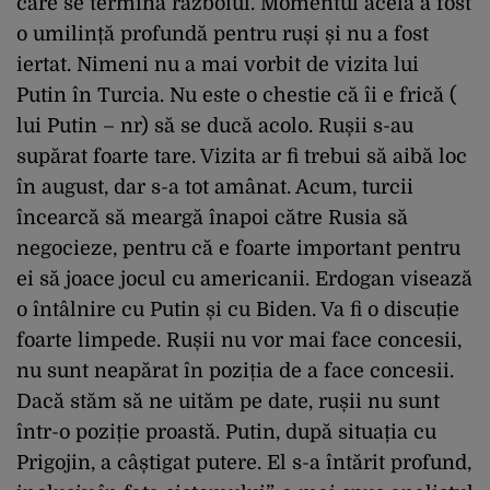
care se termină războiul. Momentul acela a fost
o umilință profundă pentru ruși și nu a fost
iertat. Nimeni nu a mai vorbit de vizita lui
Putin în Turcia. Nu este o chestie că îi e frică (
lui Putin – nr) să se ducă acolo. Rușii s-au
supărat foarte tare. Vizita ar fi trebui să aibă loc
în august, dar s-a tot amânat. Acum, turcii
încearcă să meargă înapoi către Rusia să
negocieze, pentru că e foarte important pentru
ei să joace jocul cu americanii. Erdogan visează
o întâlnire cu Putin și cu Biden. Va fi o discuție
foarte limpede. Rușii nu vor mai face concesii,
nu sunt neapărat în poziția de a face concesii.
Dacă stăm să ne uităm pe date, rușii nu sunt
într-o poziție proastă. Putin, după situația cu
Prigojin, a câștigat putere. El s-a întărit profund,