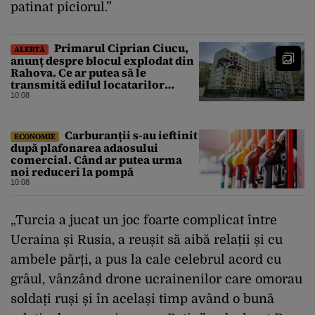
patinat piciorul.”
Primarul Ciprian Ciucu,
ALERTĂ
anunț despre blocul explodat din
Rahova. Ce ar putea să le
transmită edilul locatarilor
rămași pe drumuri
10:08
Carburanții s-au ieftinit
ECONOMIE
după plafonarea adaosului
comercial. Când ar putea urma
noi reduceri la pompă
10:08
„Turcia a jucat un joc foarte complicat între
Ucraina și Rusia, a reușit să aibă relații și cu
ambele părți, a pus la cale celebrul acord cu
grâul, vânzând drone ucrainenilor care omorau
soldați ruși și în același timp având o bună