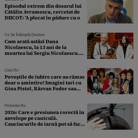
Episodul extrem din dosarul lui
Cătălin Avramescu, cercetat de
DIICOT: 'A plecat în pădure cu o
Ce Se Întâmplă Doctore
Cum arată astăzi Dana
Nicolaescu, la 13 ani de la
moartea lui Sergiu Nicolaescu.
Transformarea care i-a surprins
pe toți
Ciao.ro
Poveştile de iubire care au rămas
doar o amintire! Imagini tari cu
Gina Pistol, Răzvan Fodor sau
Andra Măruţă şi foştii parteneri
Promotor.ro
2026: Care e presiunea corectă în
anvelope pe caniculă.
Cauciucurile de iarnă pot să facă
explozie la peste 40°C?