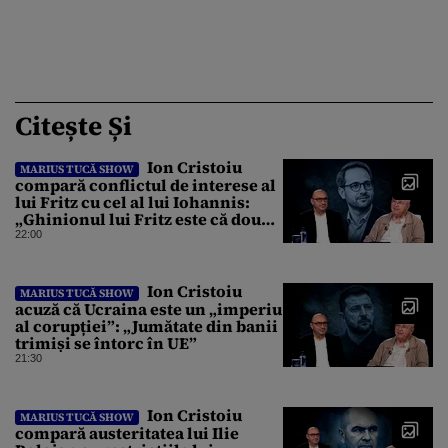
Citește Și
Ion Cristoiu
MARIUS TUCĂ SHOW
compară conflictul de interese al
lui Fritz cu cel al lui Iohannis:
„Ghinionul lui Fritz este că două
instanțe l-au declarat
22:00
incompatibil”
Ion Cristoiu
MARIUS TUCĂ SHOW
acuză că Ucraina este un „imperiu
al corupției”: „Jumătate din banii
trimiși se întorc în UE”
21:30
Ion Cristoiu
MARIUS TUCĂ SHOW
compară austeritatea lui Ilie