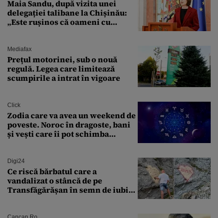
Maia Sandu, după vizita unei
delegației talibane la Chișinău:
„Este rușinos că oameni cu
funcții înalte nu se
documentează”
Mediafax
Prețul motorinei, sub o nouă
regulă. Legea care limitează
scumpirile a intrat în vigoare
Click
Zodia care va avea un weekend de
poveste. Noroc în dragoste, bani
și vești care îi pot schimba
viitorul
Digi24
Ce riscă bărbatul care a
vandalizat o stâncă de pe
Transfăgărășan în semn de iubire
față de „Anna”
Cancan.ro