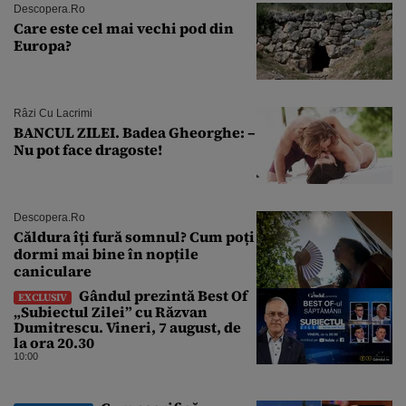
Descopera.ro
Care este cel mai vechi pod din
Europa?
Râzi Cu Lacrimi
BANCUL ZILEI. Badea Gheorghe: –
Nu pot face dragoste!
Descopera.ro
Căldura îți fură somnul? Cum poți
dormi mai bine în nopțile
caniculare
Gândul prezintă Best Of
EXCLUSIV
„Subiectul Zilei” cu Răzvan
Dumitrescu. Vineri, 7 august, de
la ora 20.30
10:00