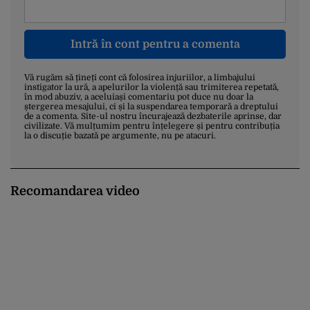
Intră în cont pentru a comenta
Vă rugăm să țineți cont că folosirea injuriilor, a limbajului
instigator la ură, a apelurilor la violență sau trimiterea repetată,
în mod abuziv, a aceluiași comentariu pot duce nu doar la
ștergerea mesajului, ci și la suspendarea temporară a dreptului
de a comenta. Site-ul nostru încurajează dezbaterile aprinse, dar
civilizate. Vă mulțumim pentru înțelegere și pentru contribuția
la o discuție bazată pe argumente, nu pe atacuri.
Recomandarea video