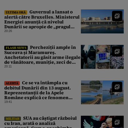
Guvernul a lansat o
ULTIMA ORĂ
alertă către Bruxelles. Ministerul
Energiei anunță că nivelul
Dunării se apropie de „pragul
critic”, iar centrala de la
20:26
Cernavodă s-ar putea opri
Percheziții ample în
FLASH NEWS
Suceava și Maramureș.
Anchetatorii au găsit arme ilegale
de vânătoare, muniție, zeci de
trofee de vânat și materiale
20:11
pirotehnice
Ce se va întâmpla cu
ALERTĂ
debitul Dunării din 13 august.
Reprezentanții de la Apele
Române explică ce fenomen
urmează
19:41
SUA au câștigat războiul
MILITAR
cu Iran, arată o analiză