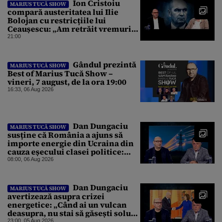
Ion Cristoiu
MARIUS TUCĂ SHOW
compară austeritatea lui Ilie
Bolojan cu restricțiile lui
Ceaușescu: „Am retrăit vremurile
tinereții”
21:00
Gândul prezintă
MARIUS TUCĂ SHOW
Best of Marius Tucă Show –
vineri, 7 august, de la ora 19:00
16:33, 06 Aug 2026
Dan Dungaciu
MARIUS TUCĂ SHOW
susține că România a ajuns să
importe energie din Ucraina din
cauza eșecului clasei politice:
Este bilanțul politic al ultimilor
08:00, 06 Aug 2026
ani
Dan Dungaciu
MARIUS TUCĂ SHOW
avertizează asupra crizei
energetice: „Când ai un vulcan
deasupra, nu stai să găsești soluții
cu leucoplast”
23:00, 05 Aug 2026