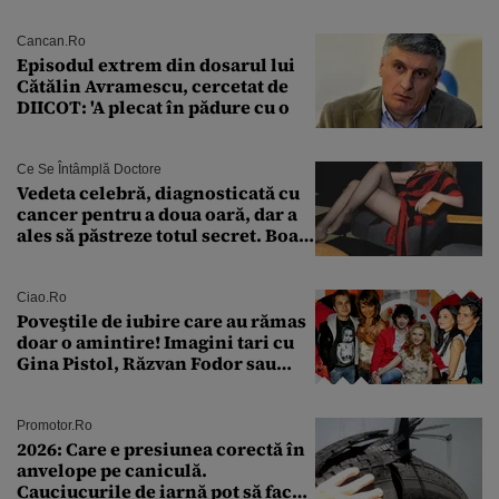
întreabă: „Dar ce a făcut?”
Cancan.ro
Episodul extrem din dosarul lui
Cătălin Avramescu, cercetat de
DIICOT: 'A plecat în pădure cu o
Ce Se Întâmplă Doctore
Vedeta celebră, diagnosticată cu
cancer pentru a doua oară, dar a
ales să păstreze totul secret. Boala
a fost descoperită la un control de
rutină
Ciao.ro
Poveştile de iubire care au rămas
doar o amintire! Imagini tari cu
Gina Pistol, Răzvan Fodor sau
Andra Măruţă şi foştii parteneri
Promotor.ro
2026: Care e presiunea corectă în
anvelope pe caniculă.
Cauciucurile de iarnă pot să facă