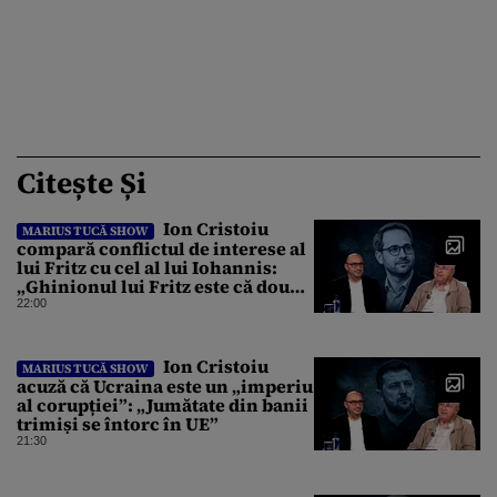
Citește Și
Ion Cristoiu
MARIUS TUCĂ SHOW
compară conflictul de interese al
lui Fritz cu cel al lui Iohannis:
„Ghinionul lui Fritz este că două
instanțe l-au declarat
22:00
incompatibil”
Ion Cristoiu
MARIUS TUCĂ SHOW
acuză că Ucraina este un „imperiu
al corupției”: „Jumătate din banii
trimiși se întorc în UE”
21:30