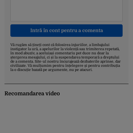
Intră în cont pentru a comenta
Vă rugăm să țineți cont că folosirea injuriilor, a limbajului
instigator la ură, a apelurilor la violență sau trimiterea repetată,
în mod abuziv, a aceluiași comentariu pot duce nu doar la
ștergerea mesajului, ci și la suspendarea temporară a dreptului
de a comenta. Site-ul nostru încurajează dezbaterile aprinse, dar
civilizate. Vă mulțumim pentru înțelegere și pentru contribuția
la o discuție bazată pe argumente, nu pe atacuri.
Recomandarea video