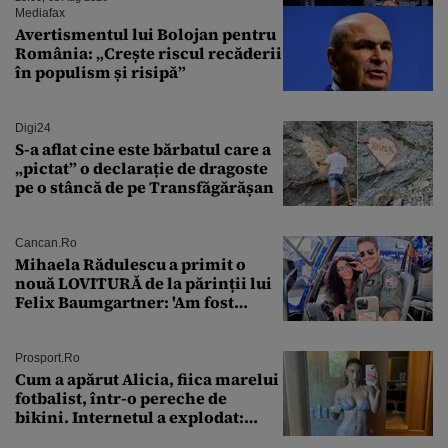
Mediafax
Avertismentul lui Bolojan pentru
România: „Crește riscul recăderii
în populism și risipă”
Digi24
S-a aflat cine este bărbatul care a
„pictat” o declarație de dragoste
pe o stâncă de pe Transfăgărășan
Cancan.ro
Mihaela Rădulescu a primit o
nouă LOVITURĂ de la părinții lui
Felix Baumgartner: 'Am fost
ȘTEARSĂ complet din
Prosport.ro
Cum a apărut Alicia, fiica marelui
fotbalist, într-o pereche de
bikini. Internetul a explodat:
„Zeiță superbă!”