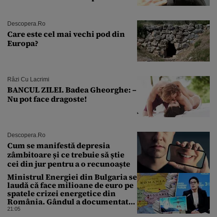
explozie la peste 40°C?
Descopera.ro
Care este cel mai vechi pod din
Europa?
Râzi Cu Lacrimi
BANCUL ZILEI. Badea Gheorghe: –
Nu pot face dragoste!
Descopera.ro
Cum se manifestă depresia
zâmbitoare și ce trebuie să știe
cei din jur pentru a o recunoaște
Ministrul Energiei din Bulgaria se
laudă că face milioane de euro pe
spatele crizei energetice din
România. Gândul a documentat
cazul
21:05