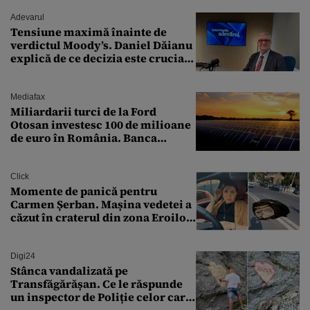
Adevarul
Tensiune maximă înainte de
verdictul Moody’s. Daniel Dăianu
explică de ce decizia este crucială
pentru economia României
Mediafax
Miliardarii turci de la Ford
Otosan investesc 100 de milioane
de euro în România. Banca
Transilvania le acordă o
finanțare uriașă
Click
Momente de panică pentru
Carmen Șerban. Mașina vedetei a
căzut în craterul din zona Eroilor:
„M-am speriat foarte tare”
Digi24
Stânca vandalizată pe
Transfăgărășan. Ce le răspunde
un inspector de Poliție celor care