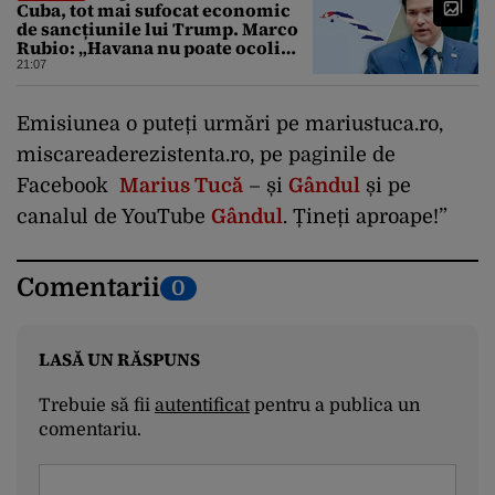
Cuba, tot mai sufocat economic
de sancțiunile lui Trump. Marco
Rubio: „Havana nu poate ocoli
sancțiunile prin mimat reforme”
21:07
Emisiunea o puteți urmări pe mariustuca.ro,
miscareaderezistenta.ro, pe paginile de
Facebook
Marius Tucă
– și
Gândul
și pe
canalul de YouTube
Gândul
. Țineți aproape!”
Comentarii
0
LASĂ UN RĂSPUNS
Trebuie să fii
autentificat
pentru a publica un
comentariu.