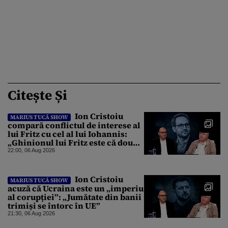
Citește Și
Ion Cristoiu
MARIUS TUCĂ SHOW
compară conflictul de interese al
lui Fritz cu cel al lui Iohannis:
„Ghinionul lui Fritz este că două
instanțe l-au declarat
22:00, 06 Aug 2026
incompatibil”
Ion Cristoiu
MARIUS TUCĂ SHOW
acuză că Ucraina este un „imperiu
al corupției”: „Jumătate din banii
trimiși se întorc în UE”
21:30, 06 Aug 2026