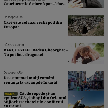
Cauciucurile de iarnă pot să facă
explozie la peste 40°C?
Descopera.ro
Care este cel mai vechi pod din
Europa?
Râzi Cu Lacrimi
BANCUL ZILEI. Badea Gheorghe: –
Nu pot face dragoste!
Descopera.ro
De ce tot mai mulți români
renunță la vacanțele în țară?
Cât de repede și-au
MILITAR
epuizat SUA și aliații din Orientul
Mijlociu rachetele în conflictul
cu Iranul