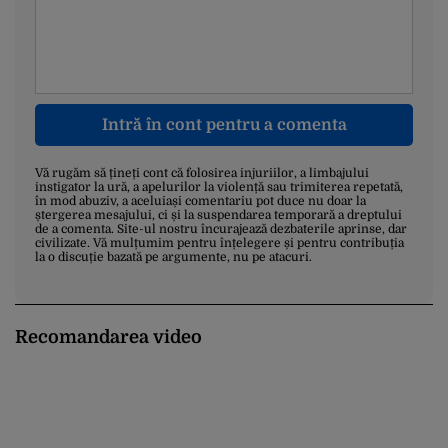
Intră în cont pentru a comenta
Vă rugăm să țineți cont că folosirea injuriilor, a limbajului
instigator la ură, a apelurilor la violență sau trimiterea repetată,
în mod abuziv, a aceluiași comentariu pot duce nu doar la
ștergerea mesajului, ci și la suspendarea temporară a dreptului
de a comenta. Site-ul nostru încurajează dezbaterile aprinse, dar
civilizate. Vă mulțumim pentru înțelegere și pentru contribuția
la o discuție bazată pe argumente, nu pe atacuri.
Recomandarea video