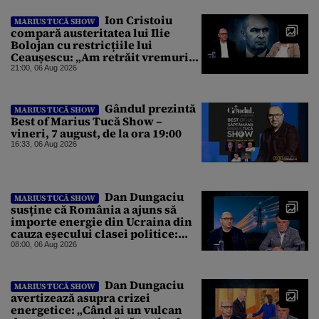
Ion Cristoiu
MARIUS TUCĂ SHOW
compară austeritatea lui Ilie
Bolojan cu restricțiile lui
Ceaușescu: „Am retrăit vremurile
tinereții”
21:00, 06 Aug 2026
Gândul prezintă
MARIUS TUCĂ SHOW
Best of Marius Tucă Show –
vineri, 7 august, de la ora 19:00
16:33, 06 Aug 2026
Dan Dungaciu
MARIUS TUCĂ SHOW
susține că România a ajuns să
importe energie din Ucraina din
cauza eșecului clasei politice:
Este bilanțul politic al ultimilor
08:00, 06 Aug 2026
ani
Dan Dungaciu
MARIUS TUCĂ SHOW
avertizează asupra crizei
energetice: „Când ai un vulcan