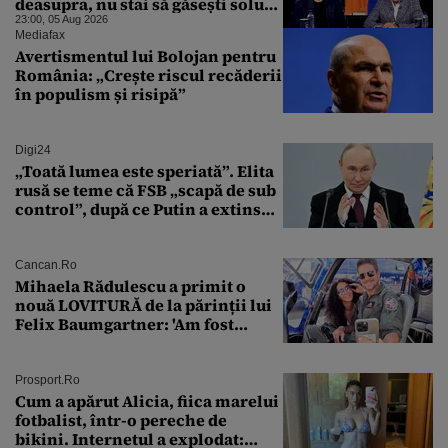
deasupra, nu stai să găsești soluții
cu leucoplast”
23:00, 05 Aug 2026
Mediafax
Avertismentul lui Bolojan pentru
România: „Crește riscul recăderii
în populism și risipă”
Digi24
„Toată lumea este speriată”. Elita
rusă se teme că FSB „scapă de sub
control”, după ce Putin a extins
puterea serviciului
Cancan.ro
Mihaela Rădulescu a primit o
nouă LOVITURĂ de la părinții lui
Felix Baumgartner: 'Am fost
ȘTEARSĂ complet din
Prosport.ro
Cum a apărut Alicia, fiica marelui
fotbalist, într-o pereche de
bikini. Internetul a explodat: