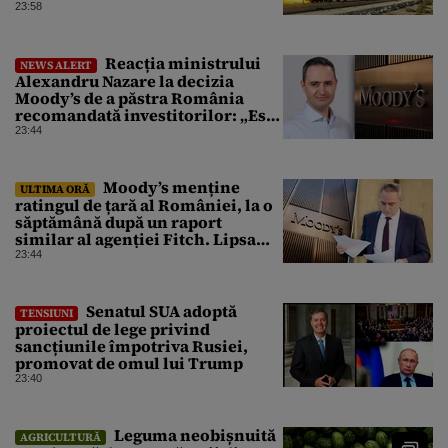
23:58
Reacția ministrului
NEWS ALERT
Alexandru Nazare la decizia
Moody’s de a păstra România
recomandată investitorilor: „Este
un răgaz, dar în niciun caz un
23:44
motiv de relaxare”
Moody’s menține
ULTIMA ORĂ
ratingul de țară al României, la o
săptămână după un raport
similar al agenției Fitch. Lipsa
unui guvern cu puteri depline,
23:44
principala vulnerabilitate din
raport
Senatul SUA adoptă
TENSIUNI
proiectul de lege privind
sancțiunile împotriva Rusiei,
promovat de omul lui Trump
23:40
Leguma neobișnuită
AGRICULTURĂ