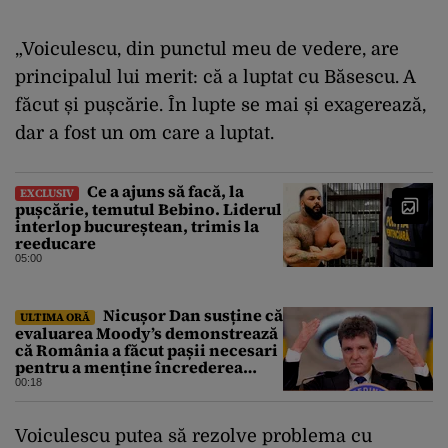
„Voiculescu, din punctul meu de vedere, are
principalul lui merit: că a luptat cu Băsescu. A
făcut și pușcărie. În lupte se mai și exagerează,
dar a fost un om care a luptat.
Ce a ajuns să facă, la
EXCLUSIV
pușcărie, temutul Bebino. Liderul
interlop bucureștean, trimis la
reeducare
05:00
Nicușor Dan susține că
ULTIMA ORĂ
evaluarea Moody’s demonstrează
că România a făcut pașii necesari
pentru a menține încrederea
investitorilor: „Totuși,
00:18
perspectiva rămâne rezervată”
Voiculescu putea să rezolve problema cu