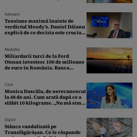
„Zeiță superbă!”
Adevarul
Tensiune maximă înainte de
verdictul Moody’s. Daniel Dăianu
explică de ce decizia este crucială
pentru economia României
Mediafax
Miliardarii turci de la Ford
Otosan investesc 100 de milioane
de euro în România. Banca
Transilvania le acordă o
finanțare uriașă
Click
Monica Dascălu, de nerecunoscut
la 48 de ani. Cum arată după ce a
slăbit 10 kilograme. „Nu mă simt
bine în această perioadă”
Digi24
Stânca vandalizată pe
Transfăgărășan. Ce le răspunde