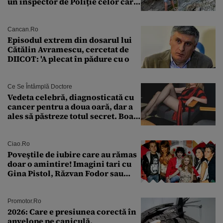
un inspector de Poliție celor care
întreabă: „Dar ce a făcut?”
Cancan.ro
Episodul extrem din dosarul lui
Cătălin Avramescu, cercetat de
DIICOT: 'A plecat în pădure cu o
Ce Se Întâmplă Doctore
Vedeta celebră, diagnosticată cu
cancer pentru a doua oară, dar a
ales să păstreze totul secret. Boala
a fost descoperită la un control de
rutină
Ciao.ro
Poveştile de iubire care au rămas
doar o amintire! Imagini tari cu
Gina Pistol, Răzvan Fodor sau
Andra Măruţă şi foştii parteneri
Promotor.ro
2026: Care e presiunea corectă în
anvelope pe caniculă.