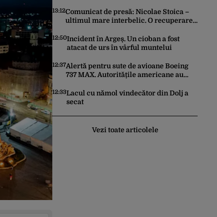
Colebil și Panzcebil. Care sunt
explicațiile
13:12
Comunicat de presă: Nicolae Stoica –
ultimul mare interbelic. O recuperare
istorică după mai bine de 80 de ani
12:50
Incident în Argeș. Un cioban a fost
atacat de urs în vârful muntelui
12:37
Alertă pentru sute de avioane Boeing
737 MAX. Autoritățile americane au
ordonat inspecții după descoperirea
unor fisuri în structura aeronavelor
12:33
Lacul cu nămol vindecător din Dolj a
secat
Vezi toate articolele