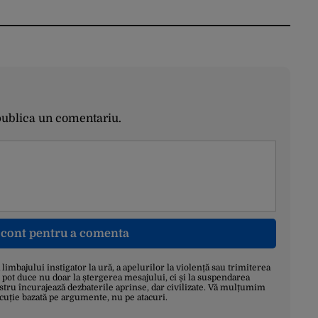
publica un comentariu.
n cont pentru a comenta
a limbajului instigator la ură, a apelurilor la violență sau trimiterea
 pot duce nu doar la ștergerea mesajului, ci și la suspendarea
stru încurajează dezbaterile aprinse, dar civilizate. Vă mulțumim
scuție bazată pe argumente, nu pe atacuri.