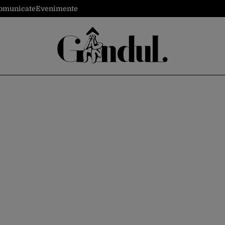
omunicate
Evenimente