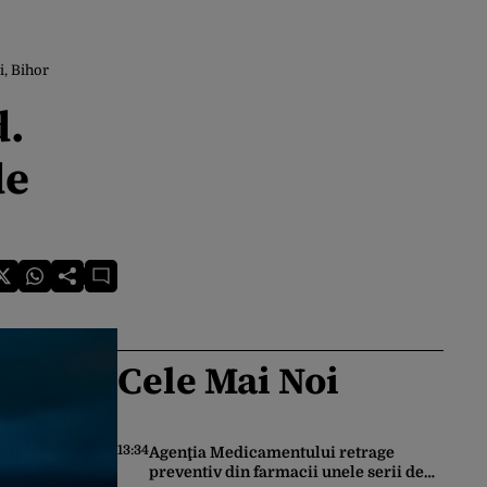
i, Bihor
d.
de
Cele Mai Noi
13:34
Agenţia Medicamentului retrage
preventiv din farmacii unele serii de