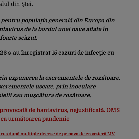
alul din Ştei.
 pentru populaţia generală din Europa din
ntavirus de la bordul unei nave aflate în
foarte scăzut.
 s-au înregistrat 15 cazuri de infecţie cu
prin expunerea la excrementele de rozătoare.
excrementele uscate, prin inoculare
 pielii sau muşcătura de rozătoare.
provocată de hantavirus, nejustificată. OMS
voca următoarea pandemie
virus după multiple decese de pe nava de croazieră MV