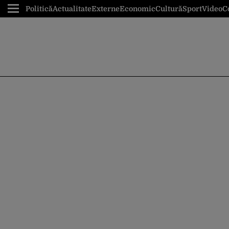
Politică
Actualitate
Externe
Economic
Cultură
Sport
Video
C