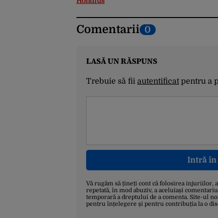
Hondius
Comentarii
0
LASĂ UN RĂSPUNS
Trebuie să fii
autentificat
pentru a 
Intră î
Vă rugăm să țineți cont că folosirea injuriilor, 
repetată, în mod abuziv, a aceluiași comentariu
temporară a dreptului de a comenta. Site-ul no
pentru înțelegere și pentru contribuția la o di