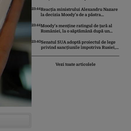
în conflictul cu Iranul
23:44
Reacția ministrului Alexandru Nazare
la decizia Moody’s de a păstra
România recomandată investitorilor:
„Este un răgaz, dar în niciun caz un
23:44
Moody’s menține ratingul de țară al
motiv de relaxare”
României, la o săptămână după un
raport similar al agenției Fitch. Lipsa
unui guvern cu puteri depline,
23:40
Senatul SUA adoptă proiectul de lege
principala vulnerabilitate din raport
privind sancțiunile împotriva Rusiei,
promovat de omul lui Trump
Vezi toate articolele