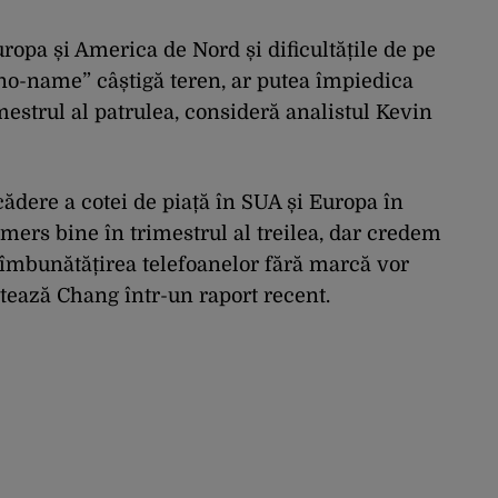
opa și America de Nord și dificultățile de pe
„no-name” câștigă teren, ar putea împiedica
mestrul al patrulea, consideră analistul Kevin
ădere a cotei de piață în SUA și Europa în
 mers bine în trimestrul al treilea, dar credem
 îmbunătățirea telefoanelor fără marcă vor
ează Chang într-un raport recent.