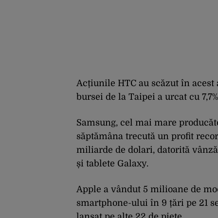
Acțiunile HTC au scăzut în acest 
bursei de la Taipei a urcat cu 7,7%
Samsung, cel mai mare producăto
săptămâna trecută un profit record
miliarde de dolari, datorită vânz
și tablete Galaxy.
Apple a vândut 5 milioane de mo
smartphone-ului în 9 țări pe 21 s
lansat pe alte 22 de piețe.