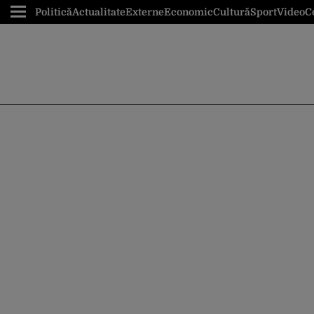
Politică
Actualitate
Externe
Economic
Cultură
Sport
Video
C