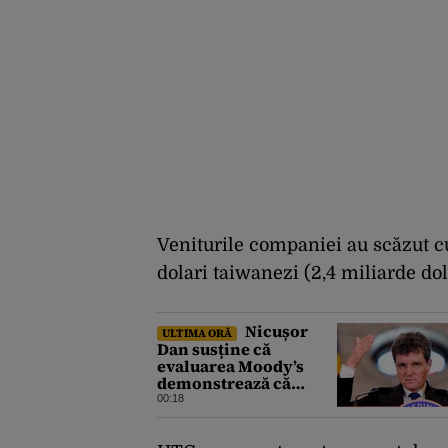
Veniturile companiei au scăzut cu 
dolari taiwanezi (2,4 miliarde dol
Nicușor
ULTIMA ORĂ
Dan susține că
evaluarea Moody’s
demonstrează că
România a făcut pașii
00:18
necesari pentru a
menține încrederea