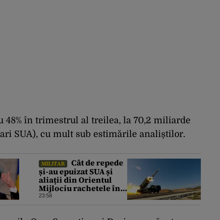
48% în trimestrul al treilea, la 70,2 miliarde
ari SUA), cu mult sub estimările analiștilor.
Cât de repede
MILITAR
și-au epuizat SUA și
aliații din Orientul
Mijlociu rachetele în
conflictul cu Iranul
23:58