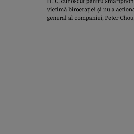
investitorilor: „Totuși,
HTC, cunoscut pentru smartphone-
perspectiva rămâne
victimă birocrației și nu a acționa
rezervată”
general al companiei, Peter Chou, 