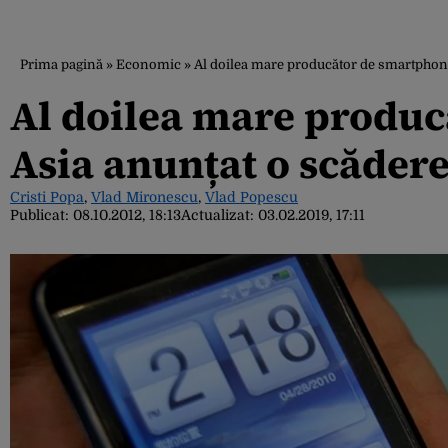
Prima pagină
»
Economic
»
Al doilea mare producător de smartphone-
Al doilea mare produc
Asia anunțat o scădere
Cristi Popa
,
Vlad Mironescu
,
Vlad Popescu
Publicat:
08.10.2012, 18:13
Actualizat:
03.02.2019, 17:11