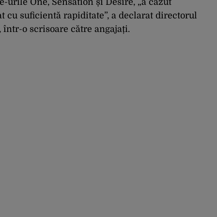
urile One, Sensation și Desire, „a căzut
t cu suficientă rapiditate”, a declarat directorul
într-o scrisoare către angajați.