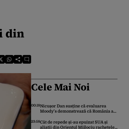
i din
Cele Mai Noi
00:18
Nicușor Dan susține că evaluarea
Moody’s demonstrează că România a
făcut pașii necesari pentru a menține
încrederea investitorilor: „Totuși,
23:58
Cât de repede și-au epuizat SUA și
perspectiva rămâne rezervată”
aliații din Orientul Mijlociu rachetele