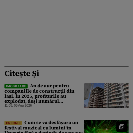
Citește Și
An de aur pentru
IMOBILIARE
companiile de construcții din
Iași. În 2025, profiturile au
explodat, deși numărul
angajaților a scăzut
11:05, 05 Aug 2026
Cum se va desfășura un
ENERGIE
festival muzical cu lumini în
Ungaria fără a depinde de rețeaua