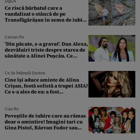
Digi24
Ce riscă bărbatul care a
vandalizat o stâncă de pe
Transfăgărășan în semn de iubire
față de „Anna”
Cancan.ro
'Din păcate, s-a gravat'. Dan Alexa,
dezvăluiri triste despre starea de
sănătate a Alinei Pușcău. Ce
discuție au avut cu două zile în
urmă
Ce Se Întâmplă Doctore
Cine își aduce aminte de Alina
Crișan, fostă solistă a trupei ASIA?
Ce s-a ales de ea: a fost
condamnată la închisoare cu
suspendare. Ce acuzații i se aduc
Ciao.ro
Poveştile de iubire care au rămas
doar o amintire! Imagini tari cu
Gina Pistol, Răzvan Fodor sau
Andra Măruţă şi foştii parteneri