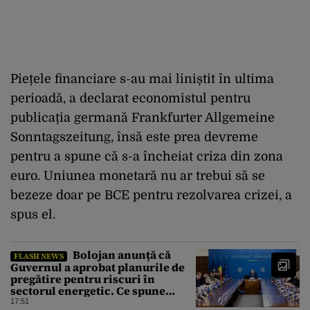
Piețele financiare s-au mai liniștit în ultima
perioadă, a declarat economistul pentru
publicația germană Frankfurter Allgemeine
Sonntagszeitung, însă este prea devreme
pentru a spune că s-a încheiat criza din zona
euro. Uniunea monetară nu ar trebui să se
bezeze doar pe BCE pentru rezolvarea crizei, a
spus el.
Bolojan anunță că
FLASH NEWS
Guvernul a aprobat planurile de
pregătire pentru riscuri în
sectorul energetic. Ce spune
premierul despre consumul
17:51