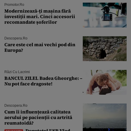
Promotor.ro
Modernizează-ți mașina fără
investiții mari. Cinci accesorii
recomandate șoferilor
Descopera.ro
Care este cel mai vechi pod din
Europa?
Râzi Cu Lacrimi
BANCUL ZILEI. Badea Gheorghe: –
Nu pot face dragoste!
Descopera.ro
Cum îi influențează calitatea
aerului pe pacienții cu artrită
reumatoidă?
Deputatul USR Vlad