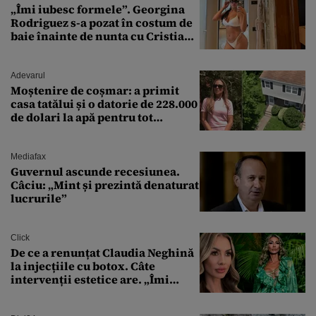
„Îmi iubesc formele”. Georgina
Rodriguez s-a pozat în costum de
baie înainte de nunta cu Cristiano
Ronaldo
Adevarul
Moștenire de coșmar: a primit
casa tatălui și o datorie de 228.000
de dolari la apă pentru tot
cartierul
Mediafax
Guvernul ascunde recesiunea.
Câciu: „Mint și prezintă denaturat
lucrurile”
Click
De ce a renunțat Claudia Neghină
la injecțiile cu botox. Câte
intervenții estetice are. „Îmi
îngheață fața”