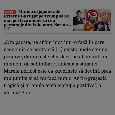
populației
Ministrul japonez de
INEDIT
Externe l-a rugat pe Trump să nu
mai posteze meme-uri cu
personaje din Pokemon, Naruto și
Mario pe platformele social-
17:37
media
„Din păcate, ne aflăm încă într-o fază în care
economia se contractă (…) există unele semne
pozitive, dar nu este clar dacă ne aflăm într-un
moment de schimbare radicală a situației.
Marele pericol este ca guvernele să devină prea
mulțumite și să nu facă nimic. Ar fi o greșeală
tragică și ar anula toată evoluția pozitivă”, a
afirmat Praet.