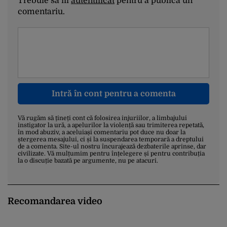
Trebuie să fii
autentificat
pentru a publica un
comentariu.
Intră în cont pentru a comenta
Vă rugăm să țineți cont că folosirea injuriilor, a limbajului
instigator la ură, a apelurilor la violență sau trimiterea repetată,
în mod abuziv, a aceluiași comentariu pot duce nu doar la
ștergerea mesajului, ci și la suspendarea temporară a dreptului
de a comenta. Site-ul nostru încurajează dezbaterile aprinse, dar
civilizate. Vă mulțumim pentru înțelegere și pentru contribuția
la o discuție bazată pe argumente, nu pe atacuri.
Recomandarea video