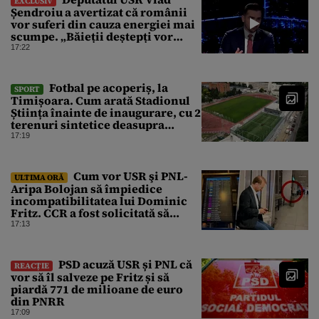
EXCLUSIV
Șendroiu a avertizat că românii
vor suferi din cauza energiei mai
scumpe. „Băieții deștepți vor
specula și după vor crește
17:22
prețurile”
Fotbal pe acoperiș, la
SPORT
Timișoara. Cum arată Stadionul
Știința înainte de inaugurare, cu 2
terenuri sintetice deasupra
tribunei
17:19
Cum vor USR şi PNL-
ULTIMA ORĂ
Aripa Bolojan să împiedice
incompatibilitatea lui Dominic
Fritz. CCR a fost solicitată să
intervină
17:13
PSD acuză USR și PNL că
REACȚIE
vor să îl salveze pe Fritz și să
piardă 771 de milioane de euro
din PNRR
17:09