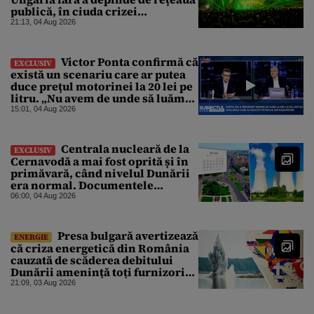
publică, în ciuda crizei
energetice
21:13, 04 Aug 2026
Victor Ponta confirmă că
EXCLUSIV
există un scenariu care ar putea
duce prețul motorinei la 20 lei pe
litru. „Nu avem de unde să luăm
petrol”
15:01, 04 Aug 2026
Centrala nucleară de la
EXCLUSIV
Cernavodă a mai fost oprită și în
primăvară, când nivelul Dunării
era normal. Documentele
descoperite de Gândul arată că
06:00, 04 Aug 2026
reactoarele au fost închise timp
de 20 de zile
Presa bulgară avertizează
ENERGIE
că criza energetică din România
cauzată de scăderea debitului
Dunării amenință toți furnizorii
balcanici de electricitate
21:09, 03 Aug 2026