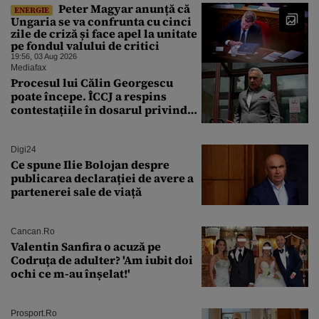
Peter Magyar anunță că
ENERGIE
Ungaria se va confrunta cu cinci
zile de criză și face apel la unitate
pe fondul valului de critici
19:56, 03 Aug 2026
Mediafax
Procesul lui Călin Georgescu
poate începe. ÎCCJ a respins
contestațiile în dosarul privind
lovitura de stat
Digi24
Ce spune Ilie Bolojan despre
publicarea declarației de avere a
partenerei sale de viață
Cancan.ro
Valentin Sanfira o acuză pe
Codruța de adulter? 'Am iubit doi
ochi ce m-au înșelat!'
Prosport.ro