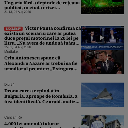
Ungaria fără a depinde de rețeaua
publică, în ciuda crizei
energetice
21:13, 04 Aug 2026
Victor Ponta confirmă că
EXCLUSIV
există un scenariu care ar putea
duce prețul motorinei la 20 lei pe
litru. „Nu avem de unde să luăm
petrol”
15:01, 04 Aug 2026
Mediafax
Crin Antonescu spune că
Alexandru Nazare ar trebui să fie
următorul premier: „E singura
soluție”
Digi24
Drona care a explodat în
Bulgaria, aproape de România, a
fost identificată. Ce arată analiza
preliminară a epavei
Cancan.ro
4.000 lei amendă tuturor