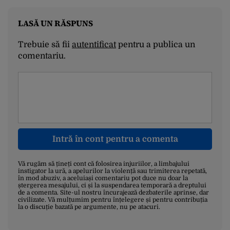
LASĂ UN RĂSPUNS
Trebuie să fii
autentificat
pentru a publica un
comentariu.
Intră în cont pentru a comenta
Vă rugăm să țineți cont că folosirea injuriilor, a limbajului
instigator la ură, a apelurilor la violență sau trimiterea repetată,
în mod abuziv, a aceluiași comentariu pot duce nu doar la
ștergerea mesajului, ci și la suspendarea temporară a dreptului
de a comenta. Site-ul nostru încurajează dezbaterile aprinse, dar
civilizate. Vă mulțumim pentru înțelegere și pentru contribuția
la o discuție bazată pe argumente, nu pe atacuri.