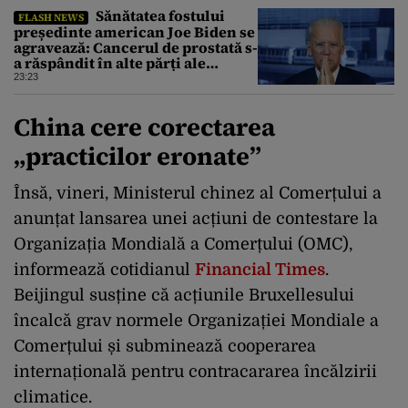
Sănătatea fostului
FLASH NEWS
președinte american Joe Biden se
agravează: Cancerul de prostată s-
a răspândit în alte părți ale
corpului
23:23
China cere corectarea
„practicilor eronate”
Însă, vineri, Ministerul chinez al Comerțului a
anunțat lansarea unei acțiuni de contestare la
Organizația Mondială a Comerțului (OMC),
informează cotidianul
Financial Times
.
Beijingul susține că acțiunile Bruxellesului
încalcă grav normele Organizației Mondiale a
Comerțului și subminează cooperarea
internațională pentru contracararea încălzirii
climatice.