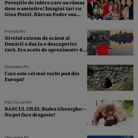
Poveştile de iubire care au rămas
doar o amintire! Imagini tari cu
Gina Pistol, Răzvan Fodor sau
Andra Măruţă şi foştii parteneri
Promotor.ro
Nivelul extrem de scăzut al
Dunării a dus la o descoperire
rară. Era acolo de aproximativ 80
de ani
Descopera.ro
Care este cel mai vechi pod din
Europa?
Râzi Cu Lacrimi
BANCUL ZILEI. Badea Gheorghe: –
Nu pot face dragoste!
Descopera.ro