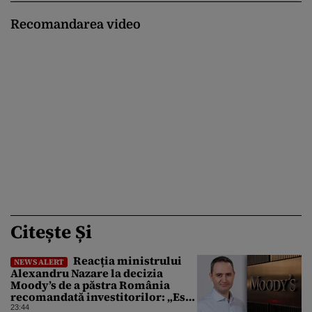
Recomandarea video
Citește Și
Reacția ministrului
NEWS ALERT
Alexandru Nazare la decizia
Moody’s de a păstra România
recomandată investitorilor: „Este
un răgaz, dar în niciun caz un
23:44