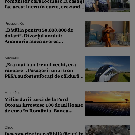
românilor care locuiesc la casă și
fac acest lucru în curte, crezând
că nu îi vede nimeni
Prosport.ro
„Bătălia pentru 50.000.000 de
dolari”. Divorțul anului:
Anamaria atacă averea
milionarului
Adevarul
„Era mai bun trenul vechi, era
răcoare”. Pasagerii unui tren
PESA au fost sufocați de căldură
pe ruta București-Constanța
Mediafax
Miliardarii turci de la Ford
Otosan investesc 100 de milioane
de euro în România. Banca
Transilvania le acordă o
finanțare uriașă
Click
Descoperire incredibilă făcută în