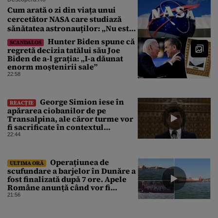
Cum arată o zi din viața unui
cercetător NASA care studiază
sănătatea astronauților: „Nu este
o știință complicată”
Hunter Biden spune că
SCANDALOS
regretă decizia tatălui său Joe
Biden de a-l grația: „I-a dăunat
enorm moștenirii sale”
22:58
George Simion iese în
REACȚIE
apărarea ciobanilor de pe
Transalpina, ale căror turme vor
fi sacrificate în contextul
focarului de variolă ovină
22:44
Operațiunea de
ULTIMA ORĂ
scufundare a barjelor în Dunăre a
fost finalizată după 7 ore. Apele
Române anunță când vor fi
simțite efectele
21:56