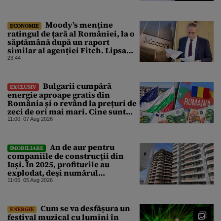
motiv de relaxare”
Moody’s menține
ECONOMIE
ratingul de țară al României, la o
săptămână după un raport
similar al agenției Fitch. Lipsa
unui guvern cu puteri depline,
23:44
principala vulnerabilitate din
raport
Bulgarii cumpără
EXCLUSIV
energie aproape gratis din
România și o revând la prețuri de
zeci de ori mai mari. Cine sunt
noii „băieți deștepți” din energie
11:00, 07 Aug 2026
de la sud de Dunăre
An de aur pentru
IMOBILIARE
companiile de construcții din
Iași. În 2025, profiturile au
explodat, deși numărul
angajaților a scăzut
11:05, 05 Aug 2026
Cum se va desfășura un
ENERGIE
festival muzical cu lumini în