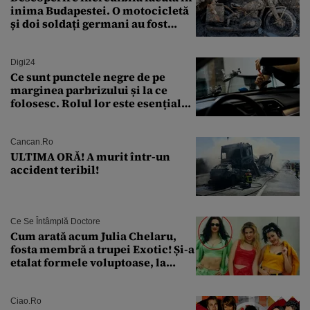
inima Budapestei. O motocicletă
și doi soldați germani au fost
găsiți în Dunăre
Digi24
Ce sunt punctele negre de pe
marginea parbrizului și la ce
folosesc. Rolul lor este esențial
pentru siguranța mașinii
Cancan.ro
ULTIMA ORĂ! A murit într-un
accident teribil!
Ce Se Întâmplă Doctore
Cum arată acum Julia Chelaru,
fosta membră a trupei Exotic! Și-a
etalat formele voluptoase, la
aproape 50 de ani
Ciao.ro