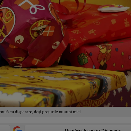
 caută cu disperare, deși prețurile nu sunt mici
Urmărește-ne în Discover