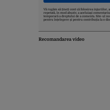
Vă rugăm să țineți cont că folosirea injuriilor, 
repetată, în mod abuziv, a aceluiași comentariu
temporară a dreptului de a comenta. Site-ul no
pentru înțelegere și pentru contribuția la o di
Recomandarea video