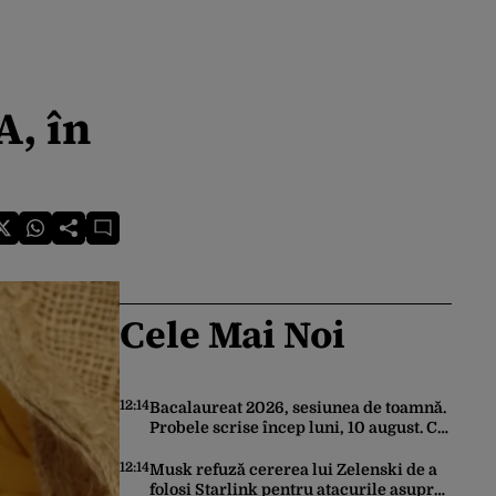
, în
Cele Mai Noi
12:14
Bacalaureat 2026, sesiunea de toamnă.
Probele scrise încep luni, 10 august. Ce
trebuie să știe toți candidații
12:14
Musk refuză cererea lui Zelenski de a
folosi Starlink pentru atacurile asupra