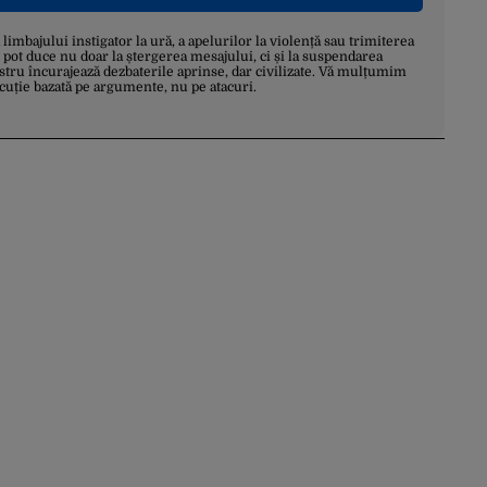
a limbajului instigator la ură, a apelurilor la violență sau trimiterea
 pot duce nu doar la ștergerea mesajului, ci și la suspendarea
stru încurajează dezbaterile aprinse, dar civilizate. Vă mulțumim
scuție bazată pe argumente, nu pe atacuri.