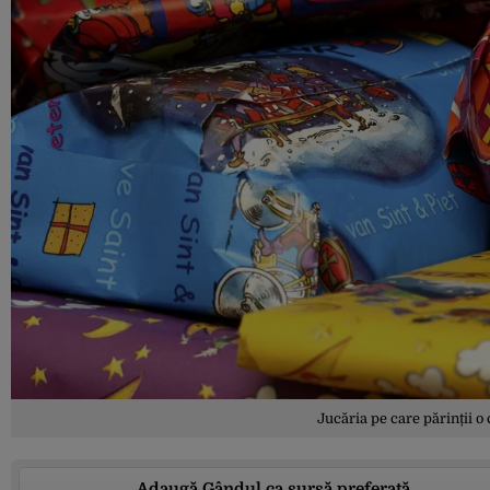
Jucăria pe care părinții o
Adaugă Gândul ca sursă preferată