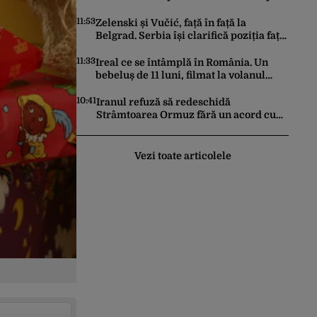
Rusiei
11:53
Zelenski și Vučić, față în față la
Belgrad. Serbia își clarifică poziția față
de războiul din Ucraina
11:33
Ireal ce se întâmplă în România. Un
bebeluș de 11 luni, filmat la volanul
unei mașini
10:41
Iranul refuză să redeschidă
Strâmtoarea Ormuz fără un acord cu
SUA. Ce condiții pune Teheranul
Vezi toate articolele