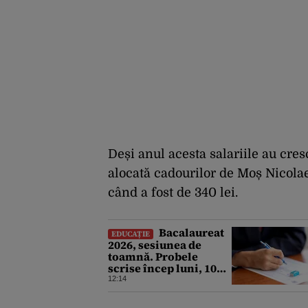
Deși anul acesta salariile au cres
alocată cadourilor de Moș Nicola
când a fost de 340 lei.
Bacalaureat
EDUCAȚIE
2026, sesiunea de
toamnă. Probele
scrise încep luni, 10
august. Ce trebuie să
12:14
știe toți candidații