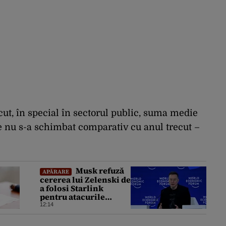
cut, în special în sectorul public, suma medie
e nu s-a schimbat comparativ cu anul trecut –
Musk refuză
APĂRARE
cererea lui Zelenski de
a folosi Starlink
pentru atacurile
asupra Rusiei
12:14