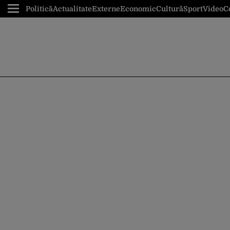
Politică
Actualitate
Externe
Economic
Cultură
Sport
Video
C