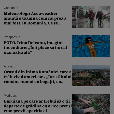
Cancan.ro
Meteorologii Accuweather
anunță o toamnă cum nu prea a
mai fost, în România. Ce se
întâmplă în septembrie,
octombrie și noiembrie 2026, în
București. Pe ce dată ninge
Prosport.ro
FOTO. Irina Deleanu, imagini
incendiare: „Îmi place să fiu cât
mai naturală”
Adevarul
Orașul din inima României care a
trăit visul american. „Țara Oltului
rămâne numai cu bogații, cu
babele, cu moșnegii și cu
sărăntocii”
Mediafax
Buruiana pe care ar trebui să o ții
departe de grădină cu orice preț și
cum previi apariția ei