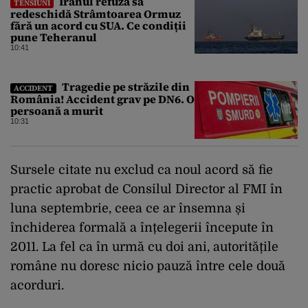
Iranul refuză să
TENSIUNI
redeschidă Strâmtoarea Ormuz
fără un acord cu SUA. Ce condiții
pune Teheranul
10:41
Tragedie pe străzile din
ACCIDENT
România! Accident grav pe DN6. O
persoană a murit
10:31
Sursele citate nu exclud ca noul acord să fie
practic aprobat de Consilul Director al FMI în
luna septembrie, ceea ce ar însemna și
închiderea formală a înțelegerii începute în
2011. La fel ca în urmă cu doi ani, autoritățile
române nu doresc nicio pauză între cele două
acorduri.