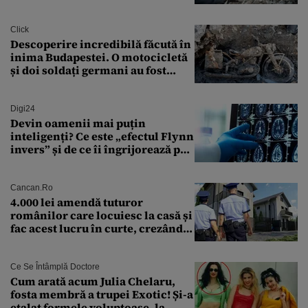
Click
Descoperire incredibilă făcută în
inima Budapestei. O motocicletă
și doi soldați germani au fost
găsiți în Dunăre
Digi24
Devin oamenii mai puțin
inteligenți? Ce este „efectul Flynn
invers” și de ce îi îngrijorează pe
cercetători
Cancan.ro
4.000 lei amendă tuturor
românilor care locuiesc la casă și
fac acest lucru în curte, crezând
că nu îi vede nimeni
Ce Se Întâmplă Doctore
Cum arată acum Julia Chelaru,
fosta membră a trupei Exotic! Și-a
etalat formele voluptoase, la