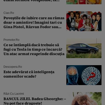
aproape 50 de ani
Ciao.ro
Poveştile de iubire care au rămas
doar o amintire! Imagini tari cu
Gina Pistol, Răzvan Fodor sau
Andra Măruţă şi foştii parteneri
Promotor.ro
Ce se întâmplă dacă trebuie să
fugi cu Tesla în timp ce încarcă?
Un atac armat reaprinde discuția
Descopera.ro
Este adevărat că inteligența
oamenilor scade?
Râzi Cu Lacrimi
BANCUL ZILEI. Badea Gheorghe: –
Nu pot face dragoste!