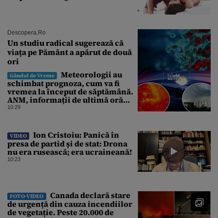
Descopera.ro
Un studiu radical sugerează că
viața pe Pământ a apărut de două
ori
Meteorologii au
Gândul de Vreme
schimbat prognoza, cum va fi
vremea la început de săptămână.
ANM, informații de ultimă oră
pentru Gândul
10:29
Ion Cristoiu: Panică în
VIDEO
presa de partid și de stat: Drona
nu era rusească; era ucraineană!
10:23
Canada declară stare
FOTO-VIDEO
de urgență din cauza incendiilor
de vegetație. Peste 20.000 de