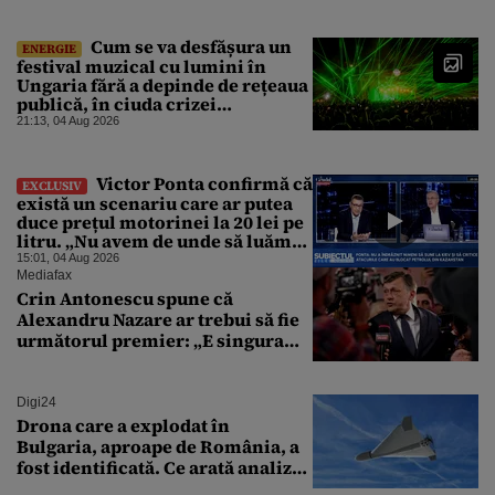
Cum se va desfășura un
ENERGIE
festival muzical cu lumini în
Ungaria fără a depinde de rețeaua
publică, în ciuda crizei
energetice
21:13, 04 Aug 2026
Victor Ponta confirmă că
EXCLUSIV
există un scenariu care ar putea
duce prețul motorinei la 20 lei pe
litru. „Nu avem de unde să luăm
petrol”
15:01, 04 Aug 2026
Mediafax
Crin Antonescu spune că
Alexandru Nazare ar trebui să fie
următorul premier: „E singura
soluție”
Digi24
Drona care a explodat în
Bulgaria, aproape de România, a
fost identificată. Ce arată analiza
preliminară a epavei