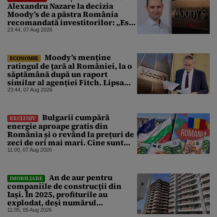
Alexandru Nazare la decizia
Moody’s de a păstra România
recomandată investitorilor: „Este
un răgaz, dar în niciun caz un
23:44, 07 Aug 2026
motiv de relaxare”
Moody’s menține
ECONOMIE
ratingul de țară al României, la o
săptămână după un raport
similar al agenției Fitch. Lipsa
unui guvern cu puteri depline,
23:44, 07 Aug 2026
principala vulnerabilitate din
raport
Bulgarii cumpără
EXCLUSIV
energie aproape gratis din
România și o revând la prețuri de
zeci de ori mai mari. Cine sunt
noii „băieți deștepți” din energie
11:00, 07 Aug 2026
de la sud de Dunăre
An de aur pentru
IMOBILIARE
companiile de construcții din
Iași. În 2025, profiturile au
explodat, deși numărul
angajaților a scăzut
11:05, 05 Aug 2026