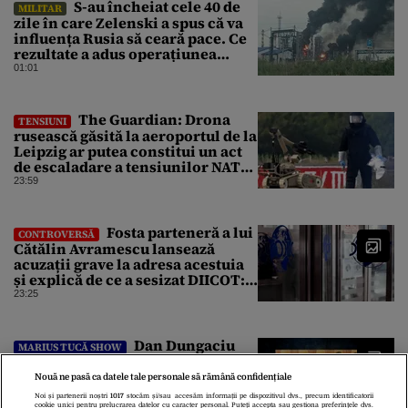
S-au încheiat cele 40 de
MILITAR
zile în care Zelenski a spus că va
influența Rusia să ceară pace. Ce
rezultate a adus operațiunea
Kievului
01:01
The Guardian: Drona
TENSIUNI
rusească găsită la aeroportul de la
Leipzig ar putea constitui un act
de escaladare a tensiunilor NATO-
Rusia
23:59
Fosta parteneră a lui
CONTROVERSĂ
Cătălin Avramescu lansează
acuzații grave la adresa acestuia
și explică de ce a sesizat DIICOT:
„Făcea baie complet dezbrăcat cu
23:25
copiii”. Fostul consilier
prezidențial respinge acuzațiile
Dan Dungaciu
MARIUS TUCĂ SHOW
avertizează asupra crizei
energetice: „Când ai un vulcan
Nouă ne pasă ca datele tale personale să rămână confidențiale
deasupra, nu stai să găsești soluții
Noi și partenerii noștri
1017
stocăm și/sau accesăm informații pe dispozitivul dvs., precum identificatorii
cu leucoplast”
23:00
cookie unici pentru prelucrarea datelor cu caracter personal. Puteți accepta sau gestiona preferințele dvs.