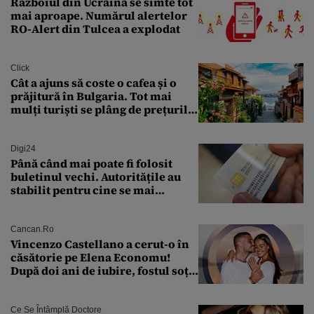
Războiul din Ucraina se simte tot
mai aproape. Numărul alertelor
RO-Alert din Tulcea a explodat
Click
Cât a ajuns să coste o cafea și o
prăjitură în Bulgaria. Tot mai
mulți turiști se plâng de prețurile
ridicate
Digi24
Până când mai poate fi folosit
buletinul vechi. Autoritățile au
stabilit pentru cine se mai
eliberează cartea de identitate
model 1997
Cancan.ro
Vincenzo Castellano a cerut-o în
căsătorie pe Elena Economu!
După doi ani de iubire, fostul soț
al Antoniei se pregătește de nuntă
Ce Se Întâmplă Doctore