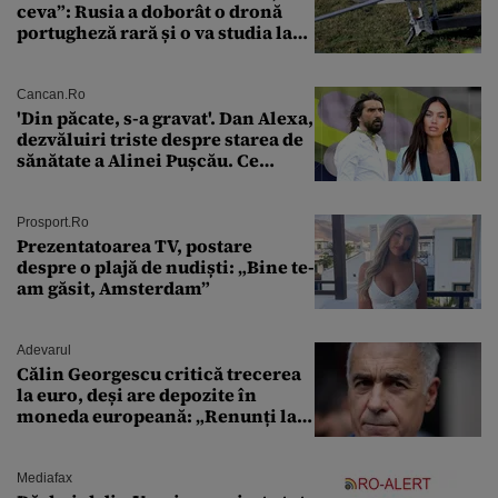
ceva”: Rusia a doborât o dronă
portugheză rară și o va studia la
un institut de cercetare
Cancan.ro
'Din păcate, s-a gravat'. Dan Alexa,
dezvăluiri triste despre starea de
sănătate a Alinei Pușcău. Ce
discuție au avut cu două zile în
urmă
Prosport.ro
Prezentatoarea TV, postare
despre o plajă de nudiști: „Bine te-
am găsit, Amsterdam”
Adevarul
Călin Georgescu critică trecerea
la euro, deși are depozite în
moneda europeană: „Renunți la
leu, renunți la suveranitate”
Mediafax