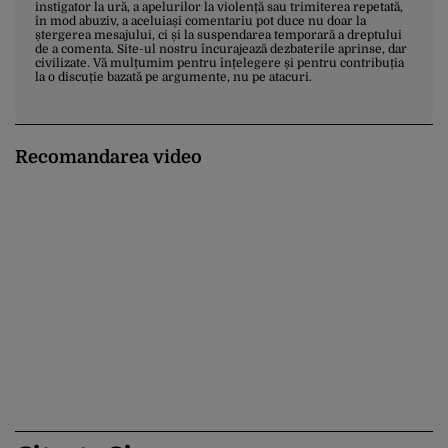
instigator la ură, a apelurilor la violență sau trimiterea repetată,
în mod abuziv, a aceluiași comentariu pot duce nu doar la
ștergerea mesajului, ci și la suspendarea temporară a dreptului
de a comenta. Site-ul nostru încurajează dezbaterile aprinse, dar
civilizate. Vă mulțumim pentru înțelegere și pentru contribuția
la o discuție bazată pe argumente, nu pe atacuri.
Recomandarea video