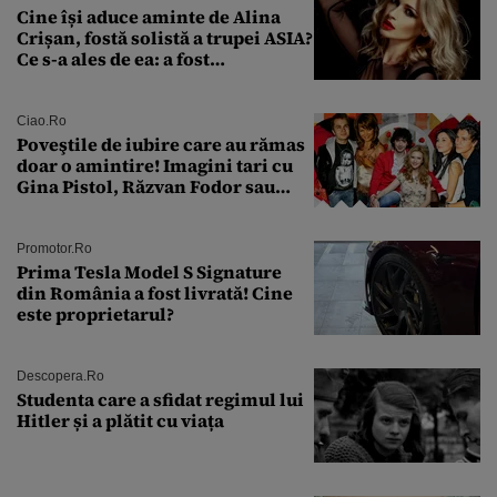
Cine își aduce aminte de Alina
Crișan, fostă solistă a trupei ASIA?
Ce s-a ales de ea: a fost
condamnată la închisoare cu
suspendare. Ce acuzații i se aduc
Ciao.ro
Poveştile de iubire care au rămas
doar o amintire! Imagini tari cu
Gina Pistol, Răzvan Fodor sau
Andra Măruţă şi foştii parteneri
Promotor.ro
Prima Tesla Model S Signature
din România a fost livrată! Cine
este proprietarul?
Descopera.ro
Studenta care a sfidat regimul lui
Hitler și a plătit cu viața