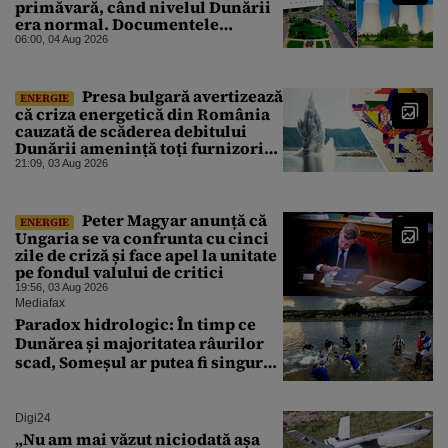
primăvară, când nivelul Dunării
era normal. Documentele
descoperite de Gândul arată că
06:00, 04 Aug 2026
reactoarele au fost închise timp
de 20 de zile
Presa bulgară avertizează
ENERGIE
că criza energetică din România
cauzată de scăderea debitului
Dunării amenință toți furnizorii
balcanici de electricitate
21:09, 03 Aug 2026
Peter Magyar anunță că
ENERGIE
Ungaria se va confrunta cu cinci
zile de criză și face apel la unitate
pe fondul valului de critici
19:56, 03 Aug 2026
Mediafax
Paradox hidrologic: În timp ce
Dunărea și majoritatea râurilor
scad, Someșul ar putea fi singurul
mare râu cu debite în creștere
Digi24
„Nu am mai văzut niciodată așa