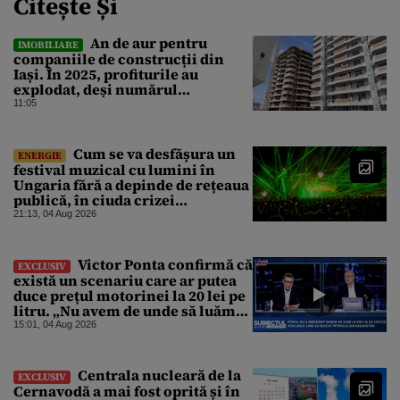
Citește Și
An de aur pentru
IMOBILIARE
companiile de construcții din
Iași. În 2025, profiturile au
explodat, deși numărul
angajaților a scăzut
11:05
Cum se va desfășura un
ENERGIE
festival muzical cu lumini în
Ungaria fără a depinde de rețeaua
publică, în ciuda crizei
energetice
21:13, 04 Aug 2026
Victor Ponta confirmă că
EXCLUSIV
există un scenariu care ar putea
duce prețul motorinei la 20 lei pe
litru. „Nu avem de unde să luăm
petrol”
15:01, 04 Aug 2026
Centrala nucleară de la
EXCLUSIV
Cernavodă a mai fost oprită și în