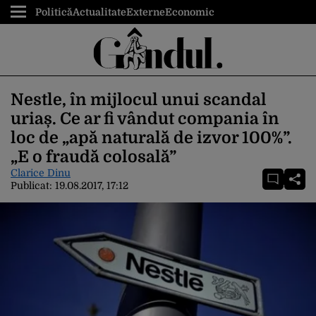
Politică
Actualitate
Externe
Economic
Nestle, în mijlocul unui scandal
uriaș. Ce ar fi vândut compania în
loc de „apă naturală de izvor 100%”.
„E o fraudă colosală”
Clarice Dinu
Publicat:
19.08.2017, 17:12