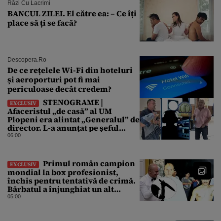
Râzi Cu Lacrimi
BANCUL ZILEI. El către ea: – Ce îți
place să ți se facă?
Descopera.ro
De ce rețelele Wi-Fi din hoteluri
și aeroporturi pot fi mai
periculoase decât credem?
STENOGRAME |
EXCLUSIV
Afaceristul „de casă” al UM
Plopeni era alintat „Generalul” de
director. L-a anunțat pe șeful
uzinei că i-a adus „subțireanu,
06:00
așa”
Primul român campion
EXCLUSIV
mondial la box profesionist,
închis pentru tentativă de crimă.
Bărbatul a înjunghiat un alt
interlop periculos
05:00