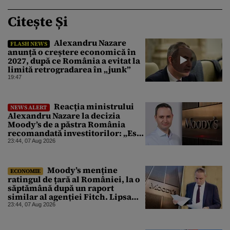
Citește Și
Alexandru Nazare
FLASH NEWS
anunță o creștere economică în
2027, după ce România a evitat la
limită retrogradarea în „junk”
19:47
Reacția ministrului
NEWS ALERT
Alexandru Nazare la decizia
Moody’s de a păstra România
recomandată investitorilor: „Este
un răgaz, dar în niciun caz un
23:44, 07 Aug 2026
motiv de relaxare”
Moody’s menține
ECONOMIE
ratingul de țară al României, la o
săptămână după un raport
similar al agenției Fitch. Lipsa
unui guvern cu puteri depline,
23:44, 07 Aug 2026
principala vulnerabilitate din
raport