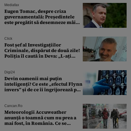
Mediafax
Eugen Tomac, despre criza
guvernamentală: Președintele
este pregătit să desemneze mâine
un candidat
Click
Fost șef al Investigațiilor
Criminale, dispărut de două zile!
Poliția îl caută în Deva: „L-ați
văzut?”
Digi24
Devin oamenii mai puțin
inteligenți? Ce este „efectul Flynn
invers” și de ce îi îngrijorează pe
cercetători
Cancan.ro
Meteorologii Accuweather
anunță o toamnă cum nu prea a
mai fost, în România. Ce se
întâmplă în septembrie,