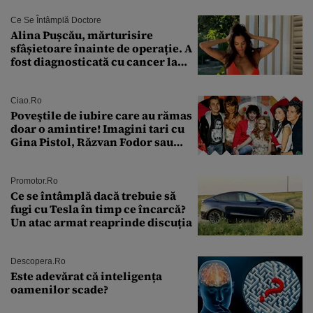
octombrie și noiembrie 2026, în
București. Pe ce dată ninge
Ce Se Întâmplă Doctore
Alina Pușcău, mărturisire
sfâșietoare înainte de operație. A
fost diagnosticată cu cancer la
sân în metastază: „Este singurul
tratament care o să mă ajute să
îmi salvez viața”
Ciao.ro
Poveştile de iubire care au rămas
doar o amintire! Imagini tari cu
Gina Pistol, Răzvan Fodor sau
Andra Măruţă şi foştii parteneri
Promotor.ro
Ce se întâmplă dacă trebuie să
fugi cu Tesla în timp ce încarcă?
Un atac armat reaprinde discuția
Descopera.ro
Este adevărat că inteligența
oamenilor scade?