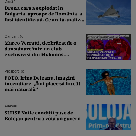
Digi24
Drona care a explodat în
Bulgaria, aproape de România, a
fost identificată. Ce arată analiza
preliminară a epavei
Cancan.ro
Marco Verratti, dezbrăcat de o
dansatoare într-un club
exclusivist din Mykonos.
Campionul italian a cedat
complet în fața ispitei!
Prosport.ro
FOTO. Irina Deleanu, imagini
incendiare: „Îmi place să fiu cât
mai naturală”
Adevarul
SURSE Noile condiții puse de
Bolojan pentru a vota un guvern