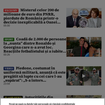
Misterul celor 200 de
EXCLUSIV
milioane de euro din PNRR,
pierdute de România printr-o
decizie inexplicabilă a Oanei
Gheorghiu. Ultima hotărâre de
05:00
guvern ar încerca să repare
greșeala vicepremierului
Coadă de 2.000 de persoane
SPORT
la „nunta” dintre Ronaldo și
Georgina care n-a avut loc.
Reacțiile fotbalistului și a iubitei
sale pe social media
00:26
Piedone, costumat în
VIDEO
uniformă militară, anunță că este
pregătit să lupte cu cei care l-au
„supărat”: „S-a întors
boomerangul”
23:59
Autoritățile din
FLASH NEWS
Moldova au constatat ca
Nouă ne pasă ca datele tale personale să rămână confidențiale