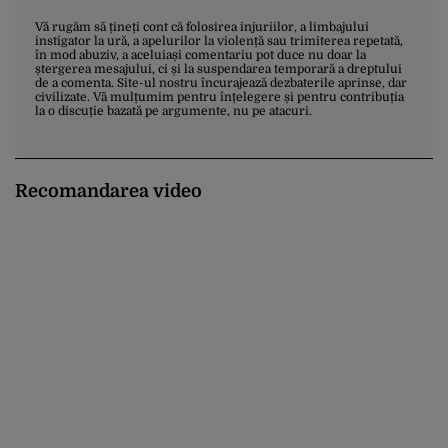
Vă rugăm să țineți cont că folosirea injuriilor, a limbajului
instigator la ură, a apelurilor la violență sau trimiterea repetată,
în mod abuziv, a aceluiași comentariu pot duce nu doar la
ștergerea mesajului, ci și la suspendarea temporară a dreptului
de a comenta. Site-ul nostru încurajează dezbaterile aprinse, dar
civilizate. Vă mulțumim pentru înțelegere și pentru contribuția
la o discuție bazată pe argumente, nu pe atacuri.
Recomandarea video