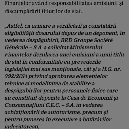
Finanțelor având responsabilitatea emisiunii și
răscumpărării titlurilor de stat.
„Astfel, ca urmare a verificării și constatării
eligibilității dosarului depus de un deponent, în
vederea despăgubirii, BRD Groupe Société
Générale – S.A. a solicitat Ministerului
Finanțelor derularea unei emisiuni a unui titlu
de stat în conformitate cu prevederile
legislației mai sus menționate, cât și a H.G. nr.
392/2014 privind aprobarea elementelor
tehnice și modalitatea de stabilire a
despăgubirilor pentru persoanele fizice care
au constituit depozite la Casa de Economii și
Consemnațiuni C.E.C. – S.A. în vederea
achiziționării de autoturisme, precum și
pentru punerea în executare a hotărârilor
judecătorești.