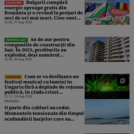
Bulgarii cumpără
EXCLUSIV
energie aproape gratis din
România și o revând la prețuri de
zeci de ori mai mari. Cine sunt
noii „băieți deștepți” din energie
11:00, 07 Aug 2026
de la sud de Dunăre
An de aur pentru
IMOBILIARE
companiile de construcții din
Iași. În 2025, profiturile au
explodat, deși numărul
angajaților a scăzut
11:05, 05 Aug 2026
Cum se va desfășura un
ENERGIE
festival muzical cu lumini în
Ungaria fără a depinde de rețeaua
publică, în ciuda crizei
energetice
21:13, 04 Aug 2026
Mediafax
O parte din cabluri au cedat.
Momentele tensionate din timpul
scufundării barjelor care au
salvat Reactorul 2 de la
Cernavodă