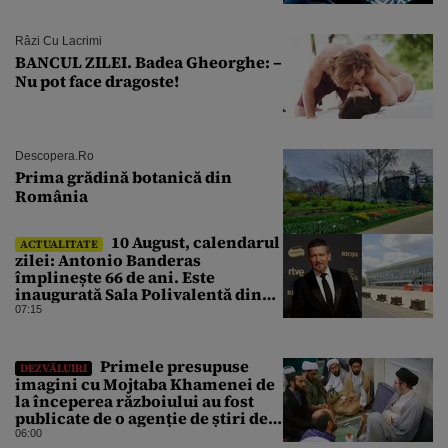
Râzi Cu Lacrimi
BANCUL ZILEI. Badea Gheorghe: –
Nu pot face dragoste!
Descopera.ro
Prima grădină botanică din
România
10 August, calendarul
ACTUALITATE
zilei: Antonio Banderas
împlinește 66 de ani. Este
inaugurată Sala Polivalentă din
București
07:15
Primele presupuse
DEZVĂLUIRI
imagini cu Mojtaba Khamenei de
la începerea războiului au fost
publicate de o agenție de știri de
stat din Iran
06:00