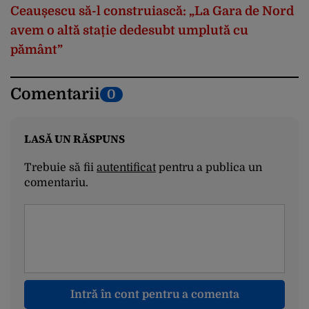
Ceaușescu să-l construiască: „La Gara de Nord
avem o altă stație dedesubt umplută cu
pământ”
Comentarii
0
LASĂ UN RĂSPUNS
Trebuie să fii
autentificat
pentru a publica un
comentariu.
Intră în cont pentru a comenta