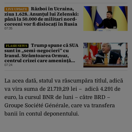
Război în Ucraina,
LIVE UPDATE
ziua 1.628. Anunțul lui Zelenski:
până la 50.000 de militari nord-
coreeni vor fi dislocați în Rusia
07:35
Trump spune că SUA
FLASH NEWS
sunt în „semi-negocieri” cu
Iranul. Strâmtoarea Ormuz,
centrul crizei care amenință
piața mondială a petrolului
07:24
La acea dată, statul va răscumpăra titlul, adică
va vira suma de 21.719,29 lei – adică 4.291 de
euro, la cursul BNR de luni – către BRD –
Groupe Société Générale, care va transfera
banii în contul deponentului.