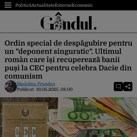
Politică
Actualitate
Externe
Economic
Ordin special de despăgubire pentru
un ”deponent singuratic”. Ultimul
român care își recuperează banii
puși la CEC pentru celebra Dacie din
comunism
Madalina Prundea
Publicat:
30.05.2025, 08:00