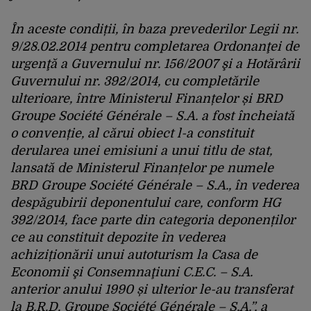
În aceste condiții, în baza prevederilor Legii nr.
9/28.02.2014 pentru completarea Ordonanţei de
urgenţă a Guvernului nr. 156/2007 şi a Hotărârii
Guvernului nr. 392/2014, cu completările
ulterioare, între Ministerul Finanțelor și BRD
Groupe Société Générale – S.A. a fost încheiată
o convenție, al cărui obiect l-a constituit
derularea unei emisiuni a unui titlu de stat,
lansată de Ministerul Finanțelor pe numele
BRD Groupe Société Générale – S.A., în vederea
despăgubirii deponentului care, conform HG
392/2014, face parte din categoria deponenților
ce au constituit depozite în vederea
achiziționării unui autoturism la Casa de
Economii şi Consemnaţiuni C.E.C. – S.A.
anterior anului 1990 și ulterior le-au transferat
la B.R.D. Groupe Société Générale – S.A.”, a