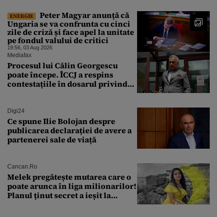
Peter Magyar anunță că
ENERGIE
Ungaria se va confrunta cu cinci
zile de criză și face apel la unitate
pe fondul valului de critici
19:56, 03 Aug 2026
Mediafax
Procesul lui Călin Georgescu
poate începe. ÎCCJ a respins
contestațiile în dosarul privind
lovitura de stat
Digi24
Ce spune Ilie Bolojan despre
publicarea declarației de avere a
partenerei sale de viață
Cancan.ro
Melek pregătește mutarea care o
poate arunca în liga milionarilor!
Planul ținut secret a ieșit la
lumină