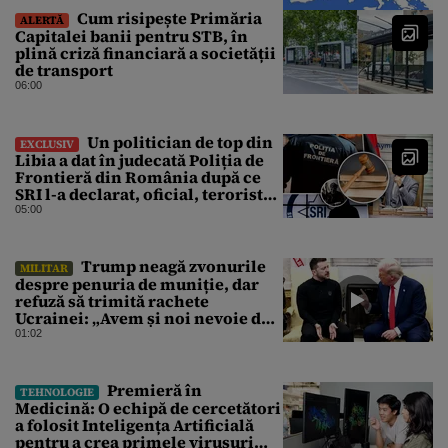
Cum risipește Primăria
ALERTĂ
Capitalei banii pentru STB, în
plină criză financiară a societății
de transport
06:00
Un politician de top din
EXCLUSIV
Libia a dat în judecată Poliția de
Frontieră din România după ce
SRI l-a declarat, oficial, terorist
ISIS
05:00
Trump neagă zvonurile
MILITAR
despre penuria de muniție, dar
refuză să trimită rachete
Ucrainei: „Avem și noi nevoie de
rachete”
01:02
Premieră în
TEHNOLOGIE
Medicină: O echipă de cercetători
a folosit Inteligența Artificială
pentru a crea primele virusuri