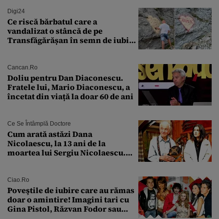
Digi24
Ce riscă bărbatul care a
vandalizat o stâncă de pe
Transfăgărășan în semn de iubire
față de „Anna”
Cancan.ro
Doliu pentru Dan Diaconescu.
Fratele lui, Mario Diaconescu, a
încetat din viață la doar 60 de ani
Ce Se Întâmplă Doctore
Cum arată astăzi Dana
Nicolaescu, la 13 ani de la
moartea lui Sergiu Nicolaescu.
Transformarea care i-a surprins
pe toți
Ciao.ro
Poveştile de iubire care au rămas
doar o amintire! Imagini tari cu
Gina Pistol, Răzvan Fodor sau
Andra Măruţă şi foştii parteneri