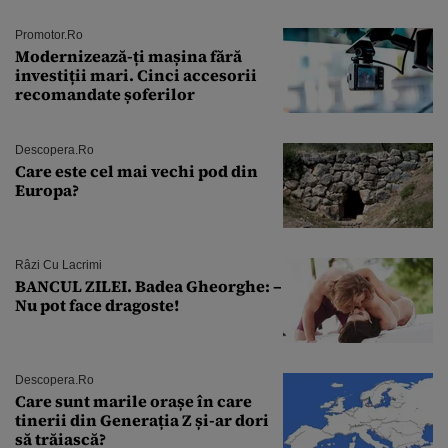
Promotor.ro
Modernizează-ți mașina fără
investiții mari. Cinci accesorii
recomandate șoferilor
Descopera.ro
Care este cel mai vechi pod din
Europa?
Râzi Cu Lacrimi
BANCUL ZILEI. Badea Gheorghe: –
Nu pot face dragoste!
Descopera.ro
Care sunt marile orașe în care
tinerii din Generația Z și-ar dori
să trăiască?