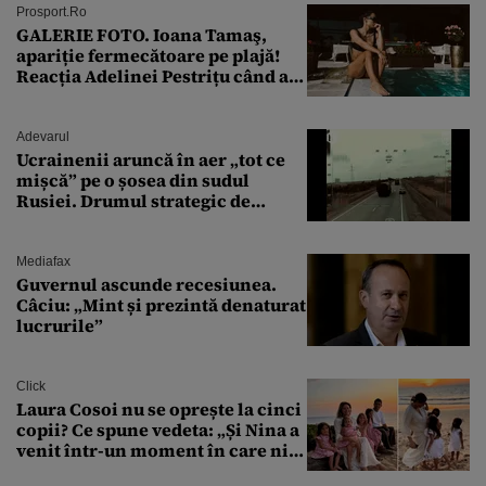
Prosport.ro
GALERIE FOTO. Ioana Tamaş,
apariție fermecătoare pe plajă!
Reacția Adelinei Pestrițu când a
văzut-o
Adevarul
Ucrainenii aruncă în aer „tot ce
mișcă” pe o șosea din sudul
Rusiei. Drumul strategic de
aprovizionare către Crimeea este
controlat complet
Mediafax
Guvernul ascunde recesiunea.
Câciu: „Mint și prezintă denaturat
lucrurile”
Click
Laura Cosoi nu se oprește la cinci
copii? Ce spune vedeta: „Și Nina a
venit într-un moment în care nici
măcar nu mai discutam”