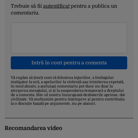
Trebuie să fii
autentificat
pentru a publica un
comentariu.
Intră în cont pentru a comenta
Vă rugăm să țineți cont că folosirea injuriilor, a limbajului
instigator la ură, a apelurilor la violență sau trimiterea repetată,
în mod abuziv, a aceluiași comentariu pot duce nu doar la
ștergerea mesajului, ci și la suspendarea temporară a dreptului
de a comenta. Site-ul nostru încurajează dezbaterile aprinse, dar
civilizate. Vă mulțumim pentru înțelegere și pentru contribuția
la o discuție bazată pe argumente, nu pe atacuri.
Recomandarea video