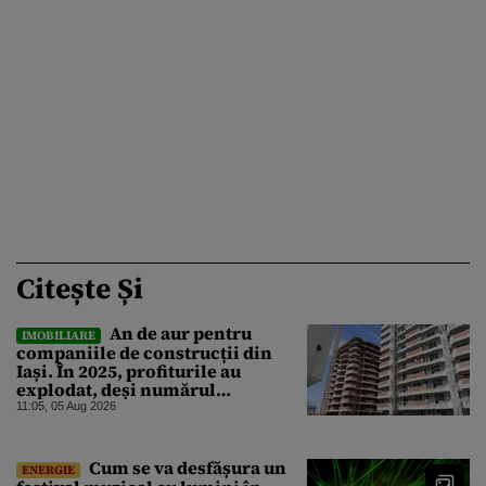
Citește Și
An de aur pentru
IMOBILIARE
companiile de construcții din
Iași. În 2025, profiturile au
explodat, deși numărul
angajaților a scăzut
11:05, 05 Aug 2026
Cum se va desfășura un
ENERGIE