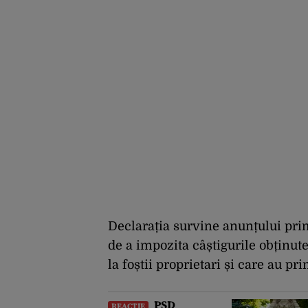
Declarația survine anunțului prim
de a impozita câștigurile obținute
la foștii proprietari și care au pri
PSD
REACȚIE