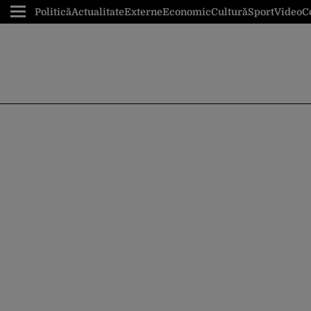
Politică
Actualitate
Externe
Economic
Cultură
Sport
Video
C