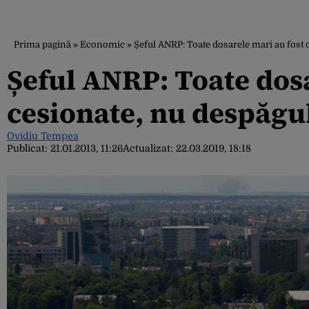
Prima pagină
»
Economic
»
Șeful ANRP: Toate dosarele mari au fost d
Șeful ANRP: Toate dosa
cesionate, nu despăgub
Ovidiu Tempea
Publicat:
21.01.2013, 11:26
Actualizat:
22.03.2019, 18:18