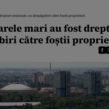
repturi cesionate, nu despăgubiri către foștii proprietari
rele mari au fost drep
iri către foștii proprie