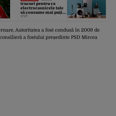
trucuri pentru ca
electrocasnicele tale
să consume mai puțin
și să reziste mai mult
17:27
rnare, Autoritatea a fost condusă în 2009 de
consilieră a fostului președinte PSD Mircea