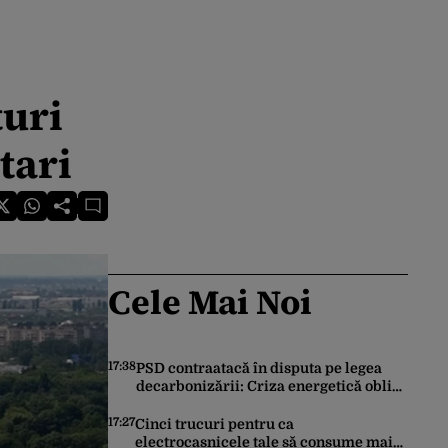
turi
tari
Cele Mai Noi
17:38
PSD contraatacă în disputa pe legea
decarbonizării: Criza energetică obligă
România să păstreze centralele pe
cărbune. Bolojan, acuzat de duplicitate
17:27
Cinci trucuri pentru ca
electrocasnicele tale să consume mai