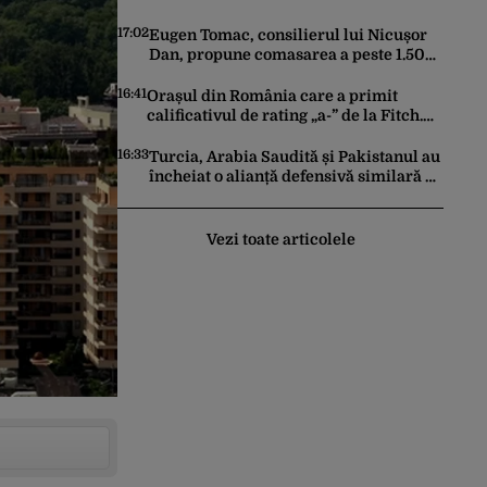
puțin și să reziste mai mult
17:02
Eugen Tomac, consilierul lui Nicușor
Dan, propune comasarea a peste 1.500
de primării și reorganizarea
administrativă a județelor
16:41
Orașul din România care a primit
calificativul de rating „a-” de la Fitch.
Este la același nivel cu Polonia sau
Israel
16:33
Turcia, Arabia Saudită și Pakistanul au
încheiat o alianță defensivă similară cu
NATO în lumea musulmană, pe fondul
conflictelor din Orientul Mijlociu
Vezi toate articolele