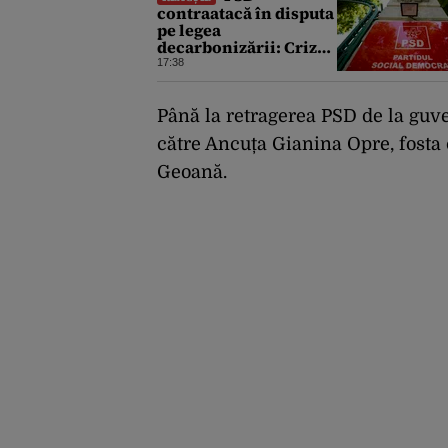
contraatacă în disputa
pe legea
decarbonizării: Criza
energetică obligă
17:38
România să păstreze
centralele pe cărbune.
Bolojan, acuzat de
Până la retragerea PSD de la guve
duplicitate
către Ancuța Gianina Opre, fosta 
Geoană.