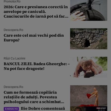
Promotor.ro
2026: Care e presiunea corectă în
anvelope pe caniculă.
Cauciucurile de iarnă pot să facă
explozie la peste 40°C?
Descopera.ro
Care este cel mai vechi pod din
Europa?
Râzi Cu Lacrimi
BANCUL ZILEI. Badea Gheorghe: –
Nu pot face dragoste!
Descopera.ro
Cum ne formează copilăria
relațiile de adulți. Povestea
psihologului care a schimbat
felul în care înțelegem iubirea
Ilie Dobre comentează
EMISIUNI