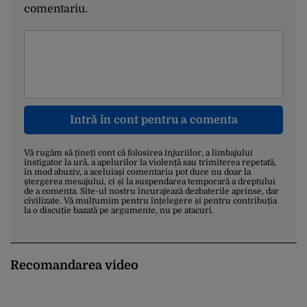
comentariu.
Intră în cont pentru a comenta
Vă rugăm să țineți cont că folosirea injuriilor, a limbajului
instigator la ură, a apelurilor la violență sau trimiterea repetată,
în mod abuziv, a aceluiași comentariu pot duce nu doar la
ștergerea mesajului, ci și la suspendarea temporară a dreptului
de a comenta. Site-ul nostru încurajează dezbaterile aprinse, dar
civilizate. Vă mulțumim pentru înțelegere și pentru contribuția
la o discuție bazată pe argumente, nu pe atacuri.
Recomandarea video