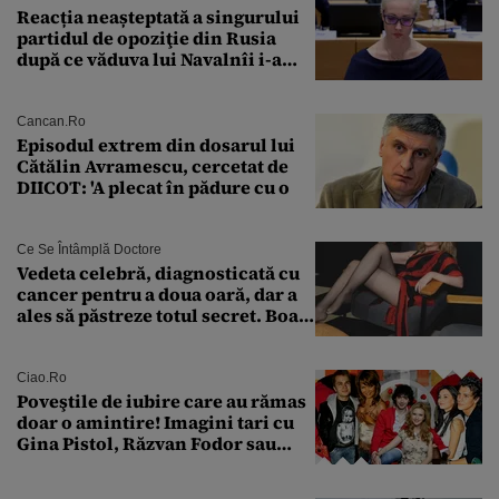
Reacția neașteptată a singurului
partidul de opoziţie din Rusia
după ce văduva lui Navalnîi i-a
îndemnat pe ruși să-l voteze
Cancan.ro
Episodul extrem din dosarul lui
Cătălin Avramescu, cercetat de
DIICOT: 'A plecat în pădure cu o
Ce Se Întâmplă Doctore
Vedeta celebră, diagnosticată cu
cancer pentru a doua oară, dar a
ales să păstreze totul secret. Boala
a fost descoperită la un control de
rutină
Ciao.ro
Poveştile de iubire care au rămas
doar o amintire! Imagini tari cu
Gina Pistol, Răzvan Fodor sau
Andra Măruţă şi foştii parteneri