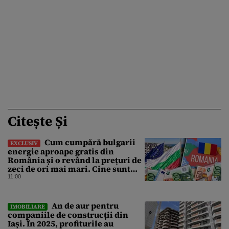
Citește Și
Cum cumpără bulgarii
EXCLUSIV
energie aproape gratis din
România și o revând la prețuri de
zeci de ori mai mari. Cine sunt
noii „băieți deștepți” din energie
11:00
de la sud de Dunăre
An de aur pentru
IMOBILIARE
companiile de construcții din
Iași. În 2025, profiturile au