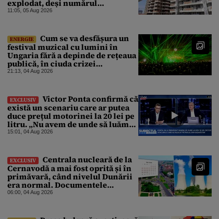
explodat, deși numărul
angajaților a scăzut
11:05, 05 Aug 2026
Cum se va desfășura un
ENERGIE
festival muzical cu lumini în
Ungaria fără a depinde de rețeaua
publică, în ciuda crizei
energetice
21:13, 04 Aug 2026
Victor Ponta confirmă că
EXCLUSIV
există un scenariu care ar putea
duce prețul motorinei la 20 lei pe
litru. „Nu avem de unde să luăm
petrol”
15:01, 04 Aug 2026
Centrala nucleară de la
EXCLUSIV
Cernavodă a mai fost oprită și în
primăvară, când nivelul Dunării
era normal. Documentele
descoperite de Gândul arată că
06:00, 04 Aug 2026
reactoarele au fost închise timp
de 20 de zile