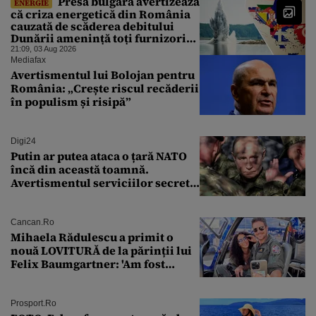
Presa bulgară avertizează
ENERGIE
că criza energetică din România
cauzată de scăderea debitului
Dunării amenință toți furnizorii
balcanici de electricitate
21:09, 03 Aug 2026
Mediafax
Avertismentul lui Bolojan pentru
România: „Crește riscul recăderii
în populism și risipă”
Digi24
Putin ar putea ataca o țară NATO
încă din această toamnă.
Avertismentul serviciilor secrete
americane
Cancan.ro
Mihaela Rădulescu a primit o
nouă LOVITURĂ de la părinții lui
Felix Baumgartner: 'Am fost
ȘTEARSĂ complet din
Prosport.ro