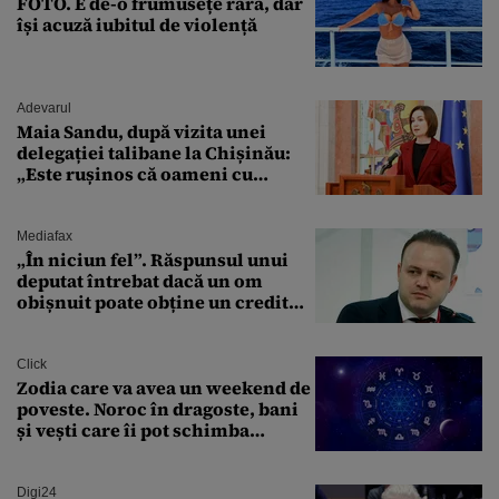
FOTO. E de-o frumusețe rară, dar
își acuză iubitul de violență
Adevarul
Maia Sandu, după vizita unei
delegației talibane la Chișinău:
„Este rușinos că oameni cu
funcții înalte nu se
documentează”
Mediafax
„În niciun fel”. Răspunsul unui
deputat întrebat dacă un om
obișnuit poate obține un credit
ipotecar
Click
Zodia care va avea un weekend de
poveste. Noroc în dragoste, bani
și vești care îi pot schimba
viitorul
Digi24