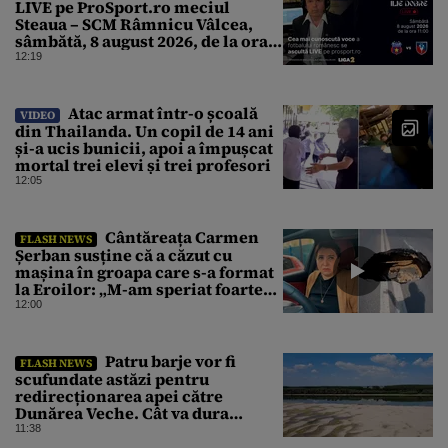
LIVE pe ProSport.ro meciul
Steaua – SCM Râmnicu Vâlcea,
sâmbătă, 8 august 2026, de la ora
11:00
12:19
Atac armat într-o școală
VIDEO
din Thailanda. Un copil de 14 ani
și-a ucis bunicii, apoi a împușcat
mortal trei elevi și trei profesori
12:05
Cântăreața Carmen
FLASH NEWS
Șerban susține că a căzut cu
mașina în groapa care s-a format
la Eroilor: „M-am speriat foarte
tare”
12:00
Patru barje vor fi
FLASH NEWS
scufundate astăzi pentru
redirecționarea apei către
Dunărea Veche. Cât va dura
operațiunea
11:38