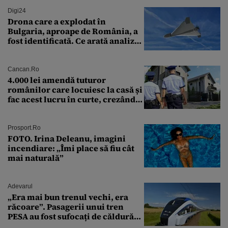
Digi24
Drona care a explodat în
Bulgaria, aproape de România, a
fost identificată. Ce arată analiza
preliminară a epavei
Cancan.ro
4.000 lei amendă tuturor
românilor care locuiesc la casă și
fac acest lucru în curte, crezând
că nu îi vede nimeni
Prosport.ro
FOTO. Irina Deleanu, imagini
incendiare: „Îmi place să fiu cât
mai naturală”
Adevarul
„Era mai bun trenul vechi, era
răcoare”. Pasagerii unui tren
PESA au fost sufocați de căldură
pe ruta București-Constanța