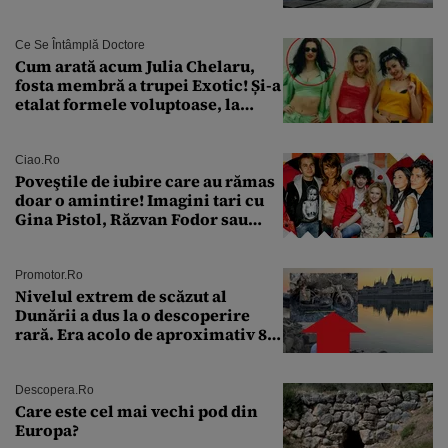
Ce Se Întâmplă Doctore
Cum arată acum Julia Chelaru,
fosta membră a trupei Exotic! Și-a
etalat formele voluptoase, la
aproape 50 de ani
Ciao.ro
Poveştile de iubire care au rămas
doar o amintire! Imagini tari cu
Gina Pistol, Răzvan Fodor sau
Andra Măruţă şi foştii parteneri
Promotor.ro
Nivelul extrem de scăzut al
Dunării a dus la o descoperire
rară. Era acolo de aproximativ 80
de ani
Descopera.ro
Care este cel mai vechi pod din
Europa?