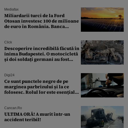
Mediafax
Miliardarii turci de la Ford
Otosan investesc 100 de milioane
de euro în România. Banca
Transilvania le acordă o
finanțare uriașă
Click
Descoperire incredibilă făcută în
inima Budapestei. O motocicletă
și doi soldați germani au fost
găsiți în Dunăre
Digi24
Ce sunt punctele negre de pe
marginea parbrizului și la ce
folosesc. Rolul lor este esențial
pentru siguranța mașinii
Cancan.ro
ULTIMA ORĂ! A murit într-un
accident teribil!