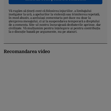
Vă rugăm să țineți cont că folosirea injuriilor, a limbajului
instigator la ură, a apelurilor la violență sau trimiterea repetată,
în mod abuziv, a aceluiași comentariu pot duce nu doar la
ștergerea mesajului, ci și la suspendarea temporară a dreptului
de a comenta. Site-ul nostru încurajează dezbaterile aprinse, dar
civilizate. Vă mulțumim pentru înțelegere și pentru contribuția
la o discuție bazată pe argumente, nu pe atacuri.
Recomandarea video