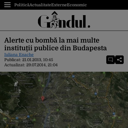
Politică
Actualitate
Externe
Economic
Alerte cu bombă la mai multe
instituții publice din Budapesta
Iuliana Enache
Publicat:
21.01.2013, 10:45
Actualizat:
29.07.2014, 21:04