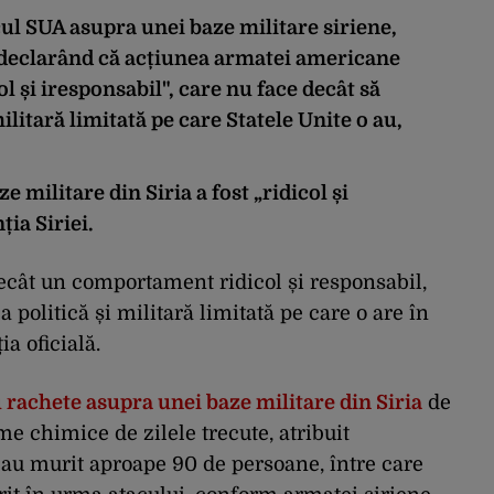
cul SUA asupra unei baze militare siriene,
, declarând că acțiunea armatei americane
 și iresponsabil", care nu face decât să
litară limitată pe care Statele Unite o au,
 militare din Siria a fost „ridicol și
ia Siriei.
ecât un comportament ridicol și responsabil,
 politică și militară limitată pe care o are în
ia oficială.
u rachete asupra unei baze militare din Siria
de
rme chimice de zilele trecute, atribuit
e au murit aproape 90 de persoane, între care