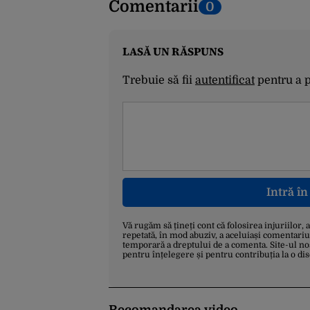
Comentarii
0
LASĂ UN RĂSPUNS
Trebuie să fii
autentificat
pentru a 
Intră î
Vă rugăm să țineți cont că folosirea injuriilor, 
repetată, în mod abuziv, a aceluiași comentariu
temporară a dreptului de a comenta. Site-ul no
pentru înțelegere și pentru contribuția la o di