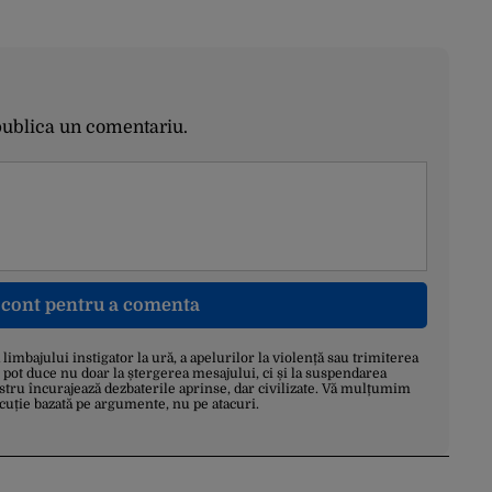
publica un comentariu.
n cont pentru a comenta
a limbajului instigator la ură, a apelurilor la violență sau trimiterea
 pot duce nu doar la ștergerea mesajului, ci și la suspendarea
stru încurajează dezbaterile aprinse, dar civilizate. Vă mulțumim
scuție bazată pe argumente, nu pe atacuri.