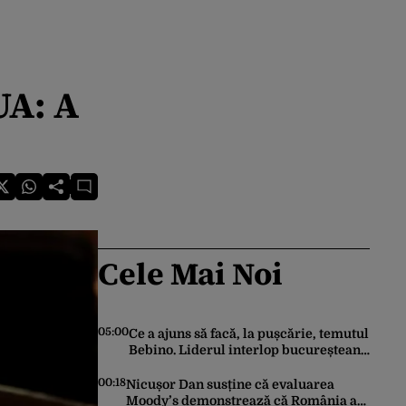
UA: A
Cele Mai Noi
05:00
Ce a ajuns să facă, la pușcărie, temutul
Bebino. Liderul interlop bucureștean,
trimis la reeducare
00:18
Nicușor Dan susține că evaluarea
Moody’s demonstrează că România a