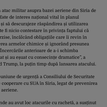
atac militar asupra bazei aeriene din Siria de
Este de interes național vital în planul
 și să descurajeze răspândirea și utilizarea
 fi nicio contestare în privința faptului că
zise, încălcând obligațiile care îi revin în
cerea armelor chimice și ignorând presunea
 Încercările anterioare de a-i schimba
t și au eșuat cu consecințe dramatice”, a
d Trump, la puțin timp după lansarea atacului.
reuniune de urgență a Consiliului de Securitate
 cooperare cu SUA în Siria, legat de prevenirea
e aeriene.
e au avut loc atacurile cu rachetă, a susținut