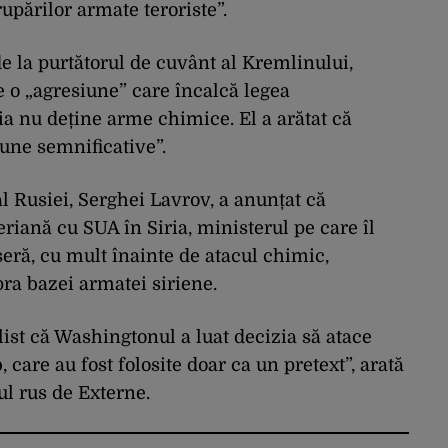
upărilor armate teroriste”.
de la purtătorul de cuvânt al Kremlinului,
e o „agresiune” care încalcă legea
ria nu deține arme chimice. El a arătat că
aune semnificative”.
al Rusiei, Serghei Lavrov, a anunțat că
iană cu SUA în Siria, ministerul pe care îl
ră, cu mult înainte de atacul chimic,
a bazei armatei siriene.
list că Washingtonul a luat decizia să atace
 care au fost folosite doar ca un pretext”, arată
rul rus de Externe.