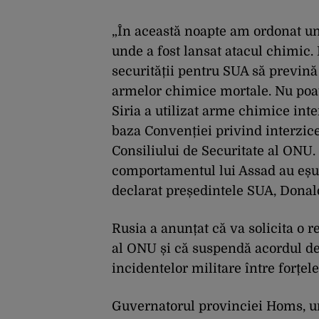
„În această noapte am ordonat un 
unde a fost lansat atacul chimic. 
securității pentru SUA să prevină
armelor chimice mortale. Nu poate
Siria a utilizat arme chimice inter
baza Convenției privind interzi
Consiliului de Securitate al ONU.
comportamentul lui Assad au eșua
declarat președintele SUA, Donal
Rusia a anunțat că va solicita o 
al ONU și că suspendă acordul de
incidentelor militare între forțel
Guvernatorul provinciei Homs, und