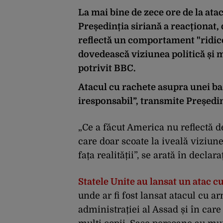
La mai bine de zece ore de la ata
Președinția siriană a reacționat
reflectă un comportament "ridicol
dovedească viziunea politică și mi
potrivit BBC.
Atacul cu rachete asupra unei baze
iresponsabil”, transmite Președinț
„Ce a făcut America nu reflectă d
care doar scoate la iveală viziunea
fața realității”, se arată în declaraț
Statele Unite au lansat un atac c
unde ar fi fost lansat atacul cu a
administrației al Assad și în car