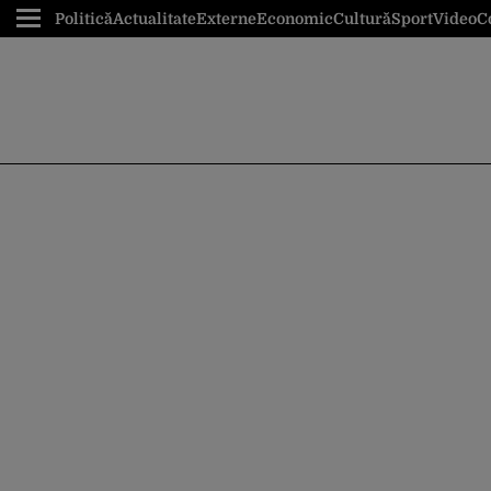
Politică
Actualitate
Externe
Economic
Cultură
Sport
Video
C