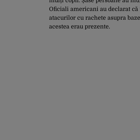
mulți copii. Șase persoane au mur
Oficiali americani au declarat că 
atacurilor cu rachete asupra bazei
acestea erau prezente.