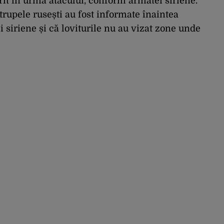
it în urma atacului, conform armatei siriene.
trupele rusești au fost informate înaintea
 siriene și că loviturile nu au vizat zone unde