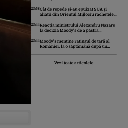
făcut pașii necesari pentru a menține
încrederea investitorilor: „Totuși,
23:58
Cât de repede și-au epuizat SUA și
perspectiva rămâne rezervată”
aliații din Orientul Mijlociu rachetele
în conflictul cu Iranul
23:44
Reacția ministrului Alexandru Nazare
la decizia Moody’s de a păstra
România recomandată investitorilor:
„Este un răgaz, dar în niciun caz un
23:44
Moody’s menține ratingul de țară al
motiv de relaxare”
României, la o săptămână după un
raport similar al agenției Fitch. Lipsa
unui guvern cu puteri depline,
principala vulnerabilitate din raport
Vezi toate articolele