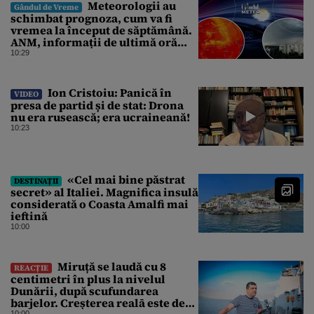
Meteorologii au
Gândul de Vreme
schimbat prognoza, cum va fi
vremea la început de săptămână.
ANM, informații de ultimă oră
pentru Gândul
10:29
Ion Cristoiu: Panică în
VIDEO
presa de partid și de stat: Drona
nu era rusească; era ucraineană!
10:23
«Cel mai bine păstrat
DESTINAȚII
secret» al Italiei. Magnifica insulă
considerată o Coasta Amalfi mai
ieftină
10:00
Miruță se laudă cu 8
REACȚIE
centimetri în plus la nivelul
Dunării, după scufundarea
barjelor. Creșterea realā este de
10:00