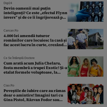
Digi24
Devin oamenii mai puțin
inteligenți? Ce este „efectul Flynn
invers” și de ce îi îngrijorează pe
cercetători
Cancan.ro
4.000 lei amendă tuturor
românilor care locuiesc la casă și
fac acest lucru în curte, crezând
că nu îi vede nimeni
Ce Se Întâmplă Doctore
Cum arată acum Julia Chelaru,
fosta membră a trupei Exotic! Și-a
etalat formele voluptoase, la
aproape 50 de ani
Ciao.ro
Poveştile de iubire care au rămas
doar o amintire! Imagini tari cu
Gina Pistol, Răzvan Fodor sau
Andra Măruţă şi foştii parteneri