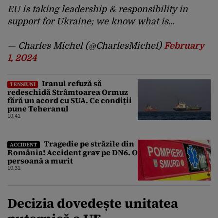
EU is taking leadership & responsibility in
support for Ukraine; we know what is…
— Charles Michel (@CharlesMichel)
February
1, 2024
Iranul refuză să
TENSIUNI
redeschidă Strâmtoarea Ormuz
fără un acord cu SUA. Ce condiții
pune Teheranul
10:41
Tragedie pe străzile din
ACCIDENT
România! Accident grav pe DN6. O
persoană a murit
10:31
Decizia dovedește unitatea