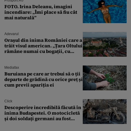
București. Pe ce dată ninge
Prosport.ro
FOTO. Irina Deleanu, imagini
incendiare: „Îmi place să fiu cât
mai naturală”
Adevarul
Orașul din inima României care a
trăit visul american. „Țara Oltului
rămâne numai cu bogații, cu
babele, cu moșnegii și cu
sărăntocii”
Mediafax
Buruiana pe care ar trebui să o ții
departe de grădină cu orice preț și
cum previi apariția ei
Click
Descoperire incredibilă făcută în
inima Budapestei. O motocicletă
și doi soldați germani au fost
găsiți în Dunăre