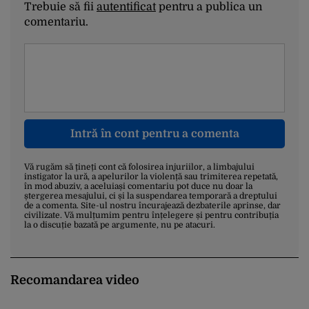
Trebuie să fii
autentificat
pentru a publica un
comentariu.
Intră în cont pentru a comenta
Vă rugăm să țineți cont că folosirea injuriilor, a limbajului
instigator la ură, a apelurilor la violență sau trimiterea repetată,
în mod abuziv, a aceluiași comentariu pot duce nu doar la
ștergerea mesajului, ci și la suspendarea temporară a dreptului
de a comenta. Site-ul nostru încurajează dezbaterile aprinse, dar
civilizate. Vă mulțumim pentru înțelegere și pentru contribuția
la o discuție bazată pe argumente, nu pe atacuri.
Recomandarea video