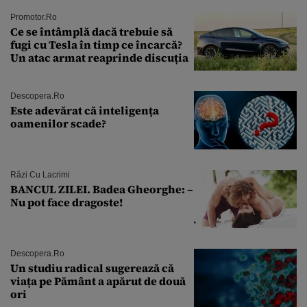
Promotor.ro
Ce se întâmplă dacă trebuie să
fugi cu Tesla în timp ce încarcă?
Un atac armat reaprinde discuția
Descopera.ro
Este adevărat că inteligența
oamenilor scade?
Râzi Cu Lacrimi
BANCUL ZILEI. Badea Gheorghe: –
Nu pot face dragoste!
Descopera.ro
Un studiu radical sugerează că
viața pe Pământ a apărut de două
ori