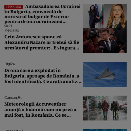
Ambasadoarea Ucrainei
TENSIUNI
în Bulgaria, convocată de
ministrul bulgar de Externe
pentru drona ucraineană
prăbușită în apropierea
00:21
infrastructurii critice
Mediafax
Crin Antonescu spune că
Alexandru Nazare ar trebui să fie
următorul premier: „E singura
soluție”
Digi24
Drona care a explodat în
Bulgaria, aproape de România, a
fost identificată. Ce arată analiza
preliminară a epavei
Cancan.ro
Meteorologii Accuweather
anunță o toamnă cum nu prea a
mai fost, în România. Ce se
întâmplă în septembrie,
octombrie și noiembrie 2026, în